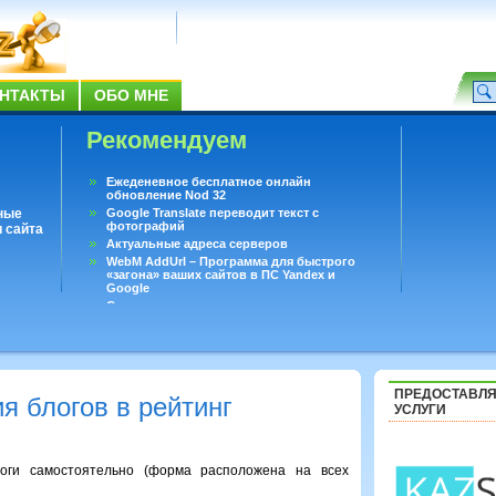
НТАКТЫ
ОБО МНЕ
Рекомендуем
Ежеденевное бесплатное онлайн
обновление Nod 32
ные
Google Translate переводит текст с
фотографий
 сайта
Актуальные адреса серверов
WebM AddUrl – Программа для быстрого
«загона» ваших сайтов в ПС Yandex и
Google
Существует вопросы, на которые не может
ответить даже Google
Переводчик Google для Android
ПРЕДОСТАВЛ
я блогов в рейтинг
УСЛУГИ
оги самостоятельно (форма расположена на всех