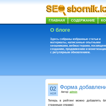
ГЛАВНАЯ
СОДЕРЖАНИЕ
КО
О блоге
Здесь собраны избранные статьи и
материалы, написанные опытными
seoшниками, вебмастерами, посвящен
созданию, продвижению и монетизации
с регулярным обновлением.
Форма добавлени
02
Автор:
admin
НОЯ
Теперь в рейтинг можно добавлять бл
страницах справа):