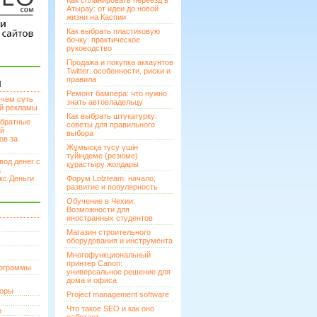
Как спланировать переезд в
Атырау: от идеи до новой
жизни на Каспии
Как выбрать пластиковую
бочку: практическое
руководство
Продажа и покупка аккаунтов
Twitter: особенности, риски и
правила
И
Ремонт бампера: что нужно
 чем суть
знать автовладельцу
ой рекламы
Как выбрать штукатурку:
братные
советы для правильного
ей
выбора
ов за
Жұмысқа түсу үшін
түйіндеме (резюме)
вод денег с
құрастыру жолдары
а
кс Деньги
Форум Lolzteam: начало,
развитие и популярность
Обучение в Чехии:
Возможности для
иностранных студентов
Магазин строительного
оборудования и инструмента
Многофункциональный
принтер Canon:
рограммы
универсальное решение для
дома и офиса
торы
Project management software
Что такое SEO и как оно
р