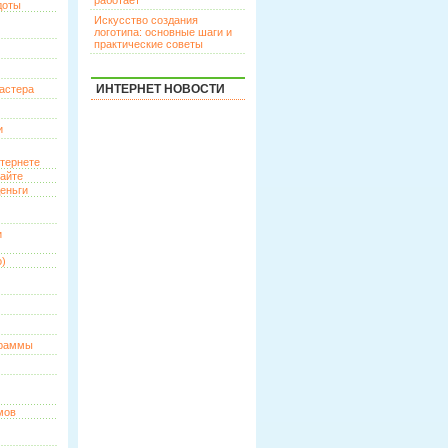
работает
доты
Искусство создания
логотипа: основные шаги и
практические советы
ИНТЕРНЕТ НОВОСТИ
астера
и
нтернете
сайте
еньги
и
о)
граммы
мов