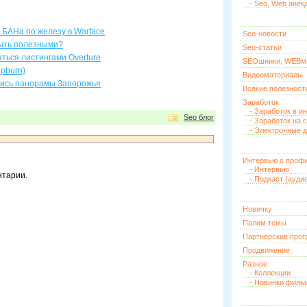
- Seo, Web анек
 БАНа по железу в Warface
Seo-новости
быть полезными?
Seo-статьи
ться листингами Overture
SEOшники, WEBм
pburn)
Видеоматериалы
лись панорамы Запорожья
Всякие полезност
Заработок
- Заработок в и
Seo блог
- Заработок на 
- Электронные д
Интервью с проф
- Интервью
нтарии.
- Подкаст (ауди
Новичку
Палим темы
Партнерские про
Продвижение
Разное
- Коллекции
- Новинки филь