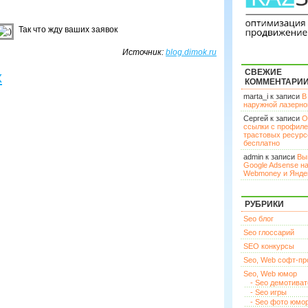
Так что жду ваших заявок
Источник:
blog.dimok.ru
СВЕЖИЕ
х
КОММЕНТАРИ
marta_i к записи
В
наружной лазерн
Сергей к записи
О
ссылки с профил
трастовых ресурс
бесплатно
admin к записи
Вы
Google Adsense н
Webmoney и Янде
РУБРИКИ
Seo блог
Seo глоссарий
SEO конкурсы
Seo, Web софт-п
Seo, Web юмор
- Seo демотива
- Seo игры
- Seo фото юмо