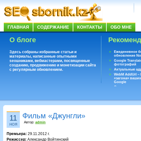
ГЛАВНАЯ
СОДЕРЖАНИЕ
КОНТАКТЫ
ОБО МНЕ
О блоге
Рекомен
Здесь собраны избранные статьи и
Ежеденевное б
обновление No
материалы, написанные опытными
seoшниками, вебмастерами, посвященные
Google Translat
фотографий
созданию, продвижению и монетизации сайта
с регулярным обновлением.
Актуальные ад
WebM AddUrl –
«загона» ваших
Google
Существует воп
ответить даже 
Переводчик Goo
Фильм «Джунгли»
11
Автор:
admin
НОЯ
Премьера:
29.11.2012 г.
Режиссер:
Александр Войтинский