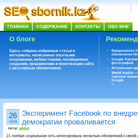
ГЛАВНАЯ
СОДЕРЖАНИЕ
КОНТАКТЫ
ОБО МНЕ
О блоге
Рекомен
Здесь собраны избранные статьи и
Ежеденевное б
обновление No
материалы, написанные опытными
seoшниками, вебмастерами, посвященные
Google Translat
фотографий
созданию, продвижению и монетизации сайта
с регулярным обновлением.
Актуальные ад
WebM AddUrl –
«загона» ваших
Google
Существует воп
ответить даже 
Переводчик Goo
Эксперимент Facebook по внедр
26
демократии проваливается
НОЯ
Автор:
admin
21 ноября социальная сеть анонсировала несколько обновлений к своей