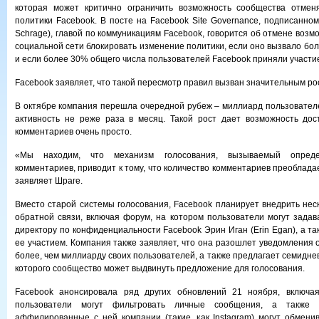
которая может критично ограничить возможность сообщества отме
политики Facebook. В посте на Facebook Site Governance, подписанном
Schrage), главой по коммуникациям Facebook, говорится об отмене воз
социальной сети блокировать изменение политики, если оно вызвало бо
и если более 30% общего числа пользователей Facebook приняли участие
Facebook заявляет, что такой пересмотр правил вызван значительным ро
В октябре компания перешла очередной рубеж – миллиард пользовател
активность не реже раза в месяц. Такой рост дает возможность дос
комментариев очень просто.
«Мы находим, что механизм голосования, вызываемый опреде
комментариев, приводит к тому, что количество комментариев преобладае
заявляет Шраге.
Вместо старой системы голосования, Facebook планирует внедрить нес
обратной связи, включая форум, на котором пользователи могут зада
директору по конфиденциальности Facebook Эрин Иган (Erin Egan), а т
ее участием. Компания также заявляет, что она разошлет уведомления 
более, чем миллиарду своих пользователей, а также предлагает семидне
которого сообщество может выдвинуть предложение для голосования.
Facebook анонсировала ряд других обновлений 21 ноября, включая
пользователи могут фильтровать личные сообщения, а также 
аффилированные с ней компании (такие, как Instagram) могут обмен