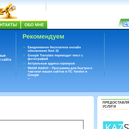
НТАКТЫ
ОБО МНЕ
Рекомендуем
Ежеденевное бесплатное онлайн
обновление Nod 32
ные
Google Translate переводит текст с
фотографий
 сайта
Актуальные адреса серверов
WebM AddUrl – Программа для быстрого
«загона» ваших сайтов в ПС Yandex и
Google
Существует вопросы, на которые не может
ответить даже Google
Переводчик Google для Android
ПРЕДОСТАВЛ
УСЛУГИ