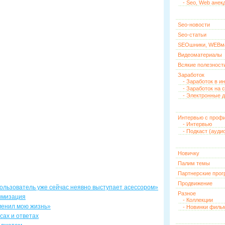
- Seo, Web анек
Seo-новости
Seo-статьи
SEOшники, WEBм
Видеоматериалы
Всякие полезност
Заработок
- Заработок в и
- Заработок на 
- Электронные д
Интервью с проф
- Интервью
- Подкаст (ауди
Новичку
Палим темы
Партнерские про
Продвижение
ользователь уже сейчас неявно выступает асессором»
Разное
имизация
- Коллекции
зменил мою жизнь»
- Новинки филь
осах и ответах