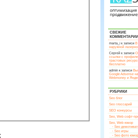
СВЕЖИЕ
КОММЕНТАРИ
marta_i к записи
В
наружной лазерн
Сергей к записи
О
ссылки с профил
трастовых ресурс
бесплатно
admin к записи
Вы
Google Adsense н
Webmoney и Янде
РУБРИКИ
Seo блог
Seo глоссарий
SEO конкурсы
Seo, Web софт-п
Seo, Web юмор
- Seo демотива
- Seo игры
х
- Seo фото юмо