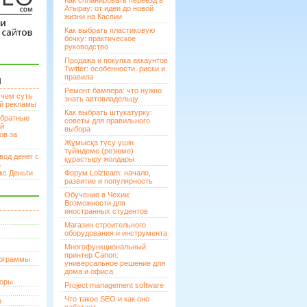
Как спланировать переезд в
Атырау: от идеи до новой
жизни на Каспии
Как выбрать пластиковую
бочку: практическое
руководство
Продажа и покупка аккаунтов
Twitter: особенности, риски и
правила
И
Ремонт бампера: что нужно
 чем суть
знать автовладельцу
ой рекламы
Как выбрать штукатурку:
братные
советы для правильного
ей
выбора
ов за
Жұмысқа түсу үшін
түйіндеме (резюме)
вод денег с
құрастыру жолдары
а
кс Деньги
Форум Lolzteam: начало,
развитие и популярность
Обучение в Чехии:
Возможности для
иностранных студентов
Магазин строительного
оборудования и инструмента
Многофункциональный
принтер Canon:
рограммы
универсальное решение для
дома и офиса
торы
Project management software
Что такое SEO и как оно
р