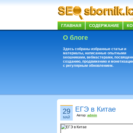
ГЛАВНАЯ
СОДЕРЖАНИЕ
КО
О блоге
Здесь собраны избранные статьи и
материалы, написанные опытными
seoшниками, вебмастерами, посвящен
созданию, продвижению и монетизации
с регулярным обновлением.
ЕГЭ в Китае
29
Автор:
admin
МАЙ