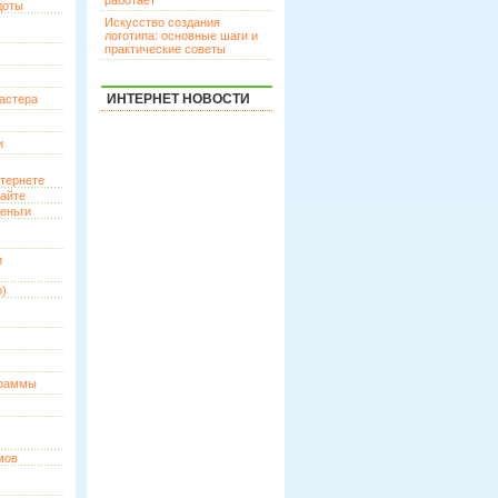
работает
доты
Искусство создания
логотипа: основные шаги и
практические советы
ИНТЕРНЕТ НОВОСТИ
астера
и
нтернете
сайте
еньги
и
о)
граммы
мов