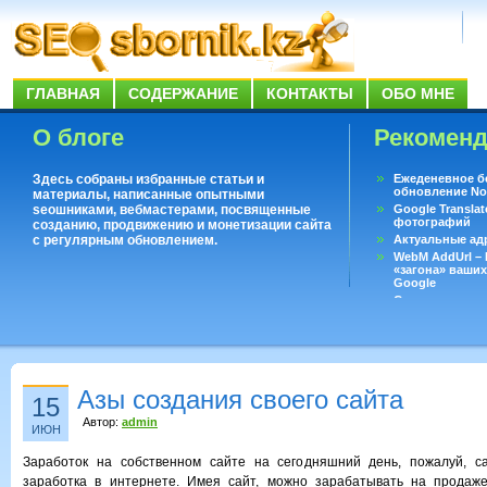
ГЛАВНАЯ
СОДЕРЖАНИЕ
КОНТАКТЫ
ОБО МНЕ
О блоге
Рекомен
Здесь собраны избранные статьи и
Ежеденевное б
обновление No
материалы, написанные опытными
seoшниками, вебмастерами, посвященные
Google Translat
фотографий
созданию, продвижению и монетизации сайта
с регулярным обновлением.
Актуальные ад
WebM AddUrl –
«загона» ваших
Google
Существует воп
ответить даже 
Переводчик Goo
Азы создания своего сайта
15
Автор:
admin
ИЮН
Заработок на собственном сайте на сегодняшний день, пожалуй, 
заработка в интернете. Имея сайт, можно зарабатывать на продаже