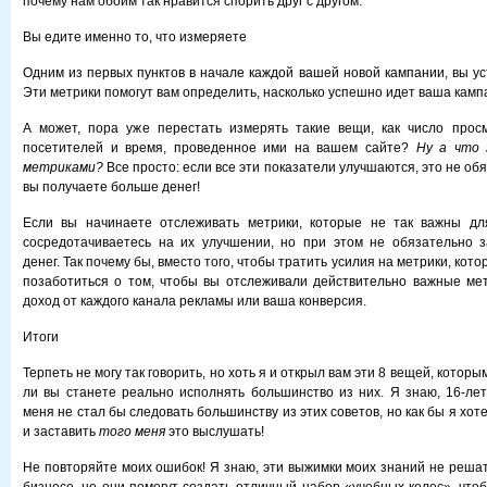
почему нам обоим так нравится спорить друг с другом.
Вы едите именно то, что измеряете
Одним из первых пунктов в начале каждой вашей новой кампании, вы ус
Эти метрики помогут вам определить, насколько успешно идет ваша камп
А может, пора уже перестать измерять такие вещи, как число просм
посетителей и время, проведенное ими на вашем сайте?
Ну а что 
метриками?
Все просто: если все эти показатели улучшаются, это не обя
вы получаете больше денег!
Если вы начинаете отслеживать метрики, которые не так важны дл
сосредотачиваетесь на их улучшении, но при этом не обязательно 
денег. Так почему бы, вместо того, чтобы тратить усилия на метрики, кото
позаботиться о том, чтобы вы отслеживали действительно важные ме
доход от каждого канала рекламы или ваша конверсия.
Итоги
Терпеть не могу так говорить, но хоть я и открыл вам эти 8 вещей, которы
ли вы станете реально исполнять большинство из них. Я знаю, 16-ле
меня не стал бы следовать большинству из этих советов, но как бы я хот
и заставить
того меня
это выслушать!
Не повторяйте моих ошибок! Я знаю, эти выжимки моих знаний не решат