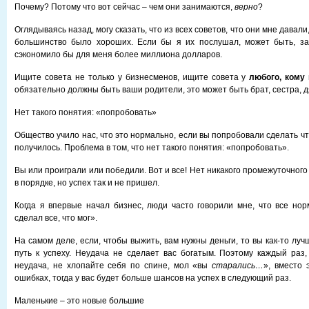
Почему? Потому что вот сейчас – чем они занимаются,
верно
?
Оглядываясь назад, могу сказать, что из всех советов, что они мне давали
большинство было хороших. Если бы я их послушал, может быть, за
сэкономило бы для меня более миллиона долларов.
Ищите совета не только у бизнесменов, ищите совета у
любого, кому
обязательно должны быть ваши родители, это может быть брат, сестра, д
Нет такого понятия: «попробовать»
Общество учило нас, что это нормально, если вы попробовали сделать что
получилось. Проблема в том, что нет такого понятия: «попробовать».
Вы или проиграли или победили. Вот и все! Нет никакого промежуточного 
в порядке, но успех так и не пришел.
Когда я впервые начал бизнес, люди часто говорили мне, что все нор
сделал все, что мог».
На самом деле, если, чтобы выжить, вам нужны деньги, то вы как-то лу
путь к успеху. Неудача не сделает вас богатым. Поэтому каждый раз, 
неудача, не хлопайте себя по спине, мол «вы
старались…
», вместо 
ошибках, тогда у вас будет больше шансов на успех в следующий раз.
Маленькие – это новые большие