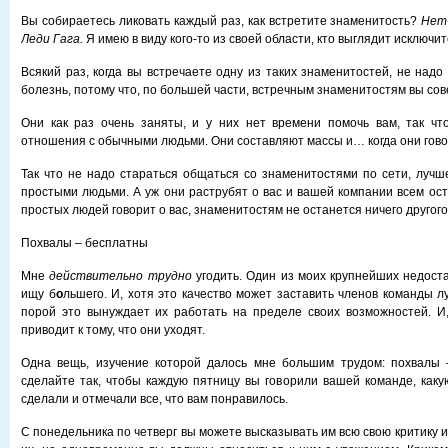
Вы собираетесь ликовать каждый раз, как встретите знаменитость?
Нет-
Леди Гага.
Я имею в виду кого-то из своей области, кто выглядит исключ
Всякий раз, когда вы встречаете одну из таких знаменитостей, не надо
болезнь, потому что, по большей части, встречным знаменитостям вы с
Они как раз очень заняты, и у них нет времени помочь вам, так чт
отношения с обычными людьми. Они составляют массы и… когда они гово
Так что не надо стараться общаться со знаменитостями по сети, лучш
простыми людьми. А уж они раструбят о вас и вашей компании всем ост
простых людей говорит о вас, знаменитостям не останется ничего другого,
Похвалы – бесплатны
Мне
действительно трудно
угодить. Один из моих крупнейших недостат
ищу б
о
льшего. И, хотя это качество может заставить членов команды л
порой это вынуждает их работать на пределе своих возможностей. И,
приводит к тому, что они уходят.
Одна вещь, изучение которой далось мне большим трудом: похвалы 
сделайте так, чтобы каждую пятницу вы говорили вашей команде, как
сделали и отмечали все, что вам понравилось.
С понедельника по четверг вы можете высказывать им всю свою критику 