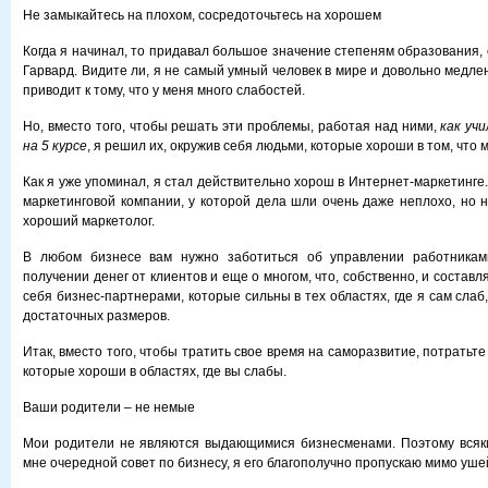
Не замыкайтесь на плохом, сосредоточьтесь на хорошем
Когда я начинал, то придавал большое значение степеням образования,
Гарвард. Видите ли, я не самый умный человек в мире и довольно медлен
приводит к тому, что у меня много слабостей.
Но, вместо того, чтобы решать эти проблемы, работая над ними,
как уч
на 5 курсе
, я решил их, окружив себя людьми, которые хороши в том, что 
Как я уже упоминал, я стал действительно хорош в Интернет-маркетинге
маркетинговой компании, у которой дела шли очень даже неплохо, но н
хороший маркетолог.
В любом бизнесе вам нужно заботиться об управлении работникам
получении денег от клиентов и еще о многом, что, собственно, и составл
себя бизнес-партнерами, которые сильны в тех областях, где я сам сла
достаточных размеров.
Итак, вместо того, чтобы тратить свое время на саморазвитие, потратьте
которые хороши в областях, где вы слабы.
Ваши родители – не немые
Мои родители не являются выдающимися бизнесменами. Поэтому всяки
мне очередной совет по бизнесу, я его благополучно пропускаю мимо уше