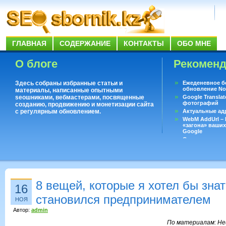
ГЛАВНАЯ
СОДЕРЖАНИЕ
КОНТАКТЫ
ОБО МНЕ
О блоге
Рекомен
Здесь собраны избранные статьи и
Ежеденевное б
обновление No
материалы, написанные опытными
seoшниками, вебмастерами, посвященные
Google Translat
фотографий
созданию, продвижению и монетизации сайта
с регулярным обновлением.
Актуальные ад
WebM AddUrl –
«загона» ваших
Google
Существует воп
ответить даже 
Переводчик Goo
8 вещей, которые я хотел бы знат
16
становился предпринимателем
НОЯ
Автор:
admin
По материалам:
Не