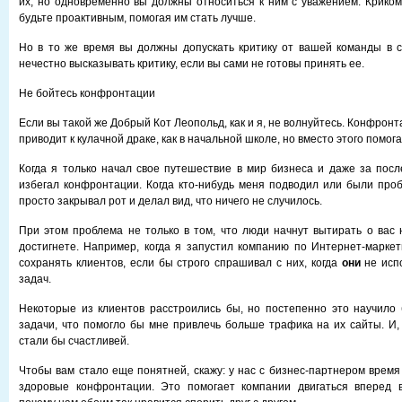
их, но одновременно вы должны относиться к ним с уважением. Криком
будьте проактивным, помогая им стать лучше.
Но в то же время вы должны допускать критику от вашей команды в с
нечестно высказывать критику, если вы сами не готовы принять ее.
Не бойтесь конфронтации
Если вы такой же Добрый Кот Леопольд, как и я, не волнуйтесь. Конфронт
приводит к кулачной драке, как в начальной школе, но вместо этого помог
Когда я только начал свое путешествие в мир бизнеса и даже за посл
избегал конфронтации. Когда кто-нибудь меня подводил или были проб
просто закрывал рот и делал вид, что ничего не случилось.
При этом проблема не только в том, что люди начнут вытирать о вас н
достигнете. Например, когда я запустил компанию по Интернет-маркет
сохранять клиентов, если бы строго спрашивал с них, когда
они
не исп
задач.
Некоторые из клиентов расстроились бы, но постепенно это научило
задачи, что помогло бы мне привлечь больше трафика на их сайты. И, 
стали бы счастливей.
Чтобы вам стало еще понятней, скажу: у нас с бизнес-партнером время
здоровые конфронтации. Это помогает компании двигаться вперед в