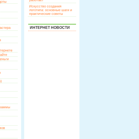
работает
доты
Искусство создания
логотипа: основные шаги и
практические советы
ИНТЕРНЕТ НОВОСТИ
астера
и
нтернете
сайте
еньги
и
о)
граммы
мов