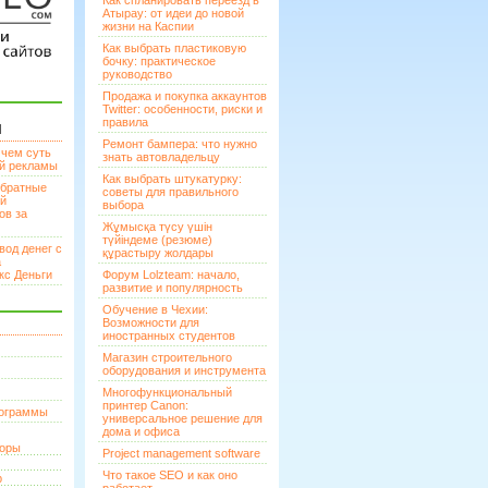
Как спланировать переезд в
Атырау: от идеи до новой
жизни на Каспии
Как выбрать пластиковую
бочку: практическое
руководство
Продажа и покупка аккаунтов
Twitter: особенности, риски и
правила
И
Ремонт бампера: что нужно
 чем суть
знать автовладельцу
ой рекламы
Как выбрать штукатурку:
братные
советы для правильного
ей
выбора
ов за
Жұмысқа түсу үшін
түйіндеме (резюме)
вод денег с
құрастыру жолдары
а
кс Деньги
Форум Lolzteam: начало,
развитие и популярность
Обучение в Чехии:
Возможности для
иностранных студентов
Магазин строительного
оборудования и инструмента
Многофункциональный
принтер Canon:
рограммы
универсальное решение для
дома и офиса
торы
Project management software
Что такое SEO и как оно
р