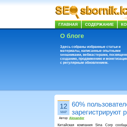
ГЛАВНАЯ
СОДЕРЖАНИЕ
КО
О блоге
Здесь собраны избранные статьи и
материалы, написанные опытными
seoшниками, вебмастерами, посвящен
созданию, продвижению и монетизации
с регулярным обновлением.
60% пользователе
12
зарегистрируют 
МАР
Автор:
Alexander
Китайская компания Sina Corp сообщ