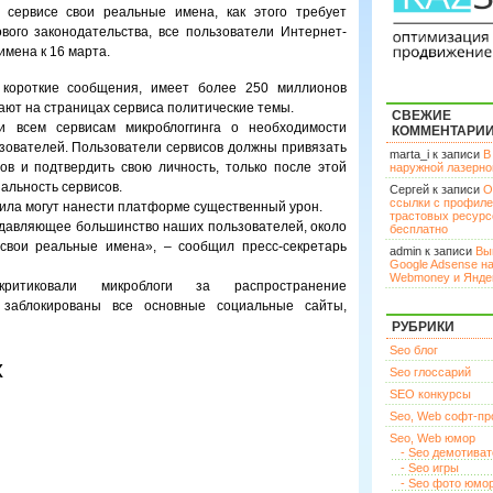
в сервисе свои реальные имена, как этого требует
вого законодательства, все пользователи Интернет-
имена к 16 марта.
ь короткие сообщения, имеет более 250 миллионов
ают на страницах сервиса политические темы.
СВЕЖИЕ
 всем сервисам микроблоггинга о необходимости
КОММЕНТАРИ
зователей. Пользователи сервисов должны привязать
marta_i к записи
В
в и подтвердить свою личность, только после этой
наружной лазерн
альность сервисов.
Сергей к записи
О
ссылки с профил
вила могут нанести платформе существенный урон.
трастовых ресурс
одавляющее большинство наших пользователей, около
бесплатно
 свои реальные имена», – сообщил пресс-секретарь
admin к записи
Вы
Google Adsense н
Webmoney и Янде
ритиковали микроблоги за распространение
 заблокированы все основные социальные сайты,
РУБРИКИ
Seo блог
х
Seo глоссарий
SEO конкурсы
Seo, Web софт-п
Seo, Web юмор
- Seo демотива
- Seo игры
- Seo фото юмо