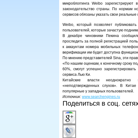
микроблоггинга Weibo зарегистрируют 
законодательство страны. По нормам но
сервисов обязаны указать свои реальные 
Weibo, который позволяет публиковат
пользователей, которые зачастую подним
В декабре чиновники Пекина сообщили
проследить за полной регистрацией поль
к аккаунтам номера мобильных телефоно
верификации им будет доступна функцион
По мнению представителей Sina, эти пра
«По нашим оценкам, к конечному сроку п
60%, смогут успешно зарегистрировать
сервиса Лью Ки.
Китайские власти неоднократно к
«неподтвержденных слухов». В Китае
популярные у западных пользователей.
Источник
:
www.searchengines.ru
Поделиться в соц. сетя