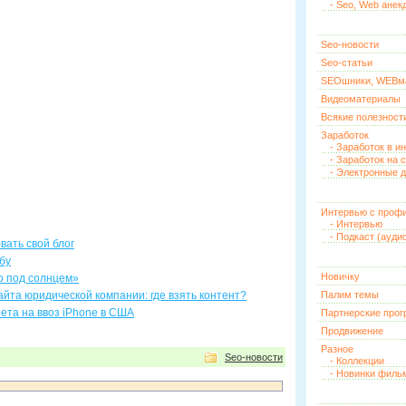
- Seo, Web анек
Seo-новости
Seo-статьи
SEOшники, WEBм
Видеоматериалы
Всякие полезност
Заработок
- Заработок в и
- Заработок на 
- Электронные д
Интервью с проф
- Интервью
- Подкаст (ауди
вать свой блог
бу
Новичку
о под солнцем»
йта юридической компании: где взять контент?
Палим темы
рета на ввоз iPhone в США
Партнерские про
Продвижение
Разное
Seo-новости
- Коллекции
- Новинки филь