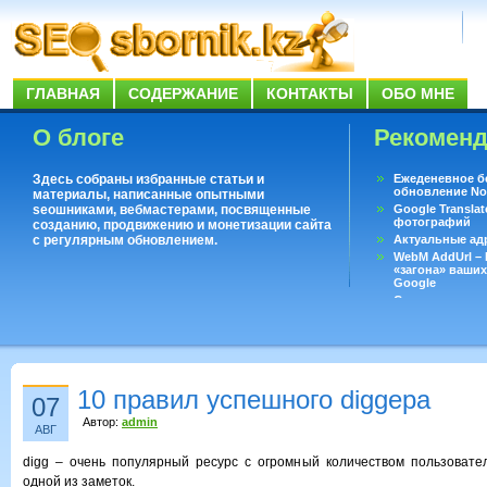
ГЛАВНАЯ
СОДЕРЖАНИЕ
КОНТАКТЫ
ОБО МНЕ
О блоге
Рекомен
Здесь собраны избранные статьи и
Ежеденевное б
обновление No
материалы, написанные опытными
seoшниками, вебмастерами, посвященные
Google Translat
фотографий
созданию, продвижению и монетизации сайта
с регулярным обновлением.
Актуальные ад
WebM AddUrl –
«загона» ваших
Google
Существует воп
ответить даже 
Переводчик Goo
10 правил успешного diggера
07
Автор:
admin
АВГ
digg – очень популярный ресурс с огромный количеством пользовате
одной из заметок.