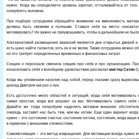
нужно. Когда вы определяете уровень зарплат, отталкивайтесь от того
оскорблять человека.
При подборе сотрудника обращайте внимание на вменяемость матери
должны быть свежими и полными. Ставьте себя на место соискател
мотивировать? Но важно не приукрашивать, чтобы в дальнейшем не было
Альтернативой размещению вакансий являются дни открытых дверей и
есть шанс найти талантов, хоть он и не велик. Также сотрудника можно о
но это требует определенных временных и финансовых затрат.
Секцию о персонале сменила секцию про себя и про организацию. Пр
изнасиловать себя к всеобщему удовольствию рассказал
мистер Сатин
(U
Когда мы упоминаем насилие над собой, перед глазами сразу вырисовы
доклад Дмитрия как раз о них.
Есть достаточно много областей и ситуаций, когда себя мотивировать 
самая простая, когда все решают за вас. Мотивировать самого себя
Давайте же тогда попробуем наделить мотивом внешние обстоятель
очередь заставят нас быть тем, кем мы хотим. Еще один вариант когда
нужно – это состояние счастья, состояние потока, состояние, когда ваши
в гармонии с внешними сложностями.
Самомотивация – это метод извращения. Для мотивации всегда нужен кт