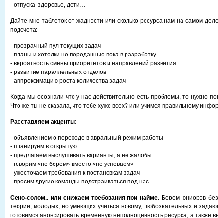
- отпуска, здоровье, дети…
Дайте мне таблеток от жадности или сколько ресурса нам на самом дел
подсчета:
- прозрачный пул текущих задач
- планы и хотелки не переданные пока в разработку
- вероятность смены приоритетов и направлений развития
- развитие параллельных отделов
- аппроксимацию роста количества задач
Когда мы осознали что у нас действительно есть проблемы, то нужно пон
Что же ты не сказала, что тебе хуже всех? или учимся правильному инф
Расставляем акценты:
- объявлением о переходе в авральный режим работы
- планируем в открытую
- предлагаем выслушивать варианты, а не жалобы
- говорим «не берем» вместо «не успеваем»
- ужесточаем требования к постановкам задач
- просим другие команды подстраиваться под нас
Сено-солом.. или снижаем требования при найме.
Берем юниоров без 
теории, молодых, но умеющих учиться новому, любознательных и задаю
готовимся анонсировать временную неполноценность ресурса, а также в