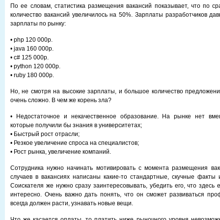
По ее словам, статистика размещения вакансий показывает, что по ср
количество вакансий увеличилось на 50%. Зарплаты разработчиков да
зарплаты по рынку:
• php 120 000р.
• java 160 000р.
• c# 125 000р.
• python 120 000р.
• ruby 180 000р.
Но, не смотря на высокие зарплаты, и большое количество предложени
очень сложно. В чем же корень зла?
• Недостаточное и некачественное образование. На рынке нет вме
которые получили бы знания в университетах;
• Быстрый рост отрасли;
• Резкое увеличение спроса на специалистов;
• Рост рынка, увеличение компаний.
Сотрудника нужно начинать мотивировать с момента размещения вак
случаев в вакансиях написаны какие-то стандартные, скучные факты 
Соискателя же нужно сразу заинтересовывать, убедить его, что здесь 
интересно. Очень важно дать понять, что он сможет развиваться про
всегда должен расти, узнавать новые вещи.
Что же касается оплаты, то платить ниже рыночного уровня невозмож