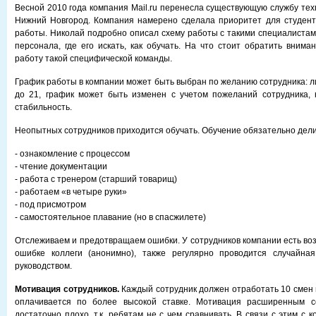
Весной 2010 года компания Mail.ru перенесла существующую службу тех
Нижний Новгород. Компания намерено сделала приоритет для студент
работы. Николай подробно описал схему работы с такими специалистами
персонала, где его искать, как обучать. На что стоит обратить внима
работу такой специфической команды.
График работы в компании может быть выбран по желанию сотрудника: либ
до 21, график может быть изменен с учетом пожеланий сотрудника, 
стабильность.
Неопытных сотрудников приходится обучать. Обучение обязательно дели
- ознакомление с процессом
- чтение документации
- работа с тренером (старший товарищ)
- работаем «в четыре руки»
- под присмотром
- самостоятельное плавание (но в спасжилете)
Отслеживаем и предотвращаем ошибки. У сотрудников компании есть во
ошибке коллеги (анонимно), также регулярно проводится случайна
руководством.
Мотивация сотрудников.
Каждый сотрудник должен отработать 10 смен в
оплачивается по более высокой ставке. Мотивация расширенным с
достаточно плохо, т.к. ребятам не с чем сравнивать. В связи с этим с 