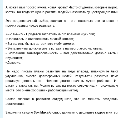
А может вам просто нужна новая кровь? Часто студенты, которые вырос
костяк. Так когда же нужно растить людей? Развивать существующего или 
Это неоднозначный выбор, зависит от того, насколько это типовая 
прочих равных лучше развивать.
<=»" вы=»"> • Придется затратить много времени и усилий;
• Обязательно обеспечивать личный контакт;
• Вы должны быть в авторитете у обучаемого;
• Эмпатия – вы должны уметь вставать на место этого человека;
• Искренняя заинтересованность – вам действительно должно быть 
обучением;
• Доверие.
Не надо писать планы развития на годы вперед, планируйте быс
улучшению, вместо долгосрочных целей. Результаты развития изм
реальную деятельность. Человек должен начать лучше работать. И 
растить таких как ты. Можно встать на место сотрудника и придумать 
месте, это очень хороший и работающий метод.
Самое главное в развитии сотрудников, это не мешать, создават
достижения.
Закончила секцию
Зоя Михайлова
, с данными о дефиците кадров в интер