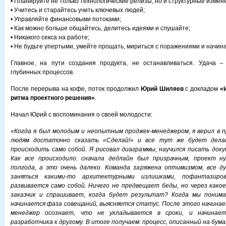
• Планируйте не только технологические релизы, но и структурные измен
• Учитесь и старайтесь учить ключевых людей;
• Управляйте финансовыми потоками;
• Как можно больше общайтесь, делитесь идеями и слушайте;
• Никакого секса на работе;
• Не будьте упертыми, умейте прощать, мириться с поражениями и начина
Главное, на пути создания продукта, не останавливаться. Удача –
глубинных процессов.
После перерыва на кофе, поток продолжил
Юрий Шиляев
с докладом
«
ритма проектного решения»
.
Начал Юрий с воспоминания о своей молодости:
«Когда я был молодым и неопытным проджек-менеджером, я верил в п
людям достаточно сказать «Сделай!» и все тут же будет дела
происходить само собой. Я рисовал диаграммы, научился писать док
Как все происходило: сначала дедлайн был призрачным, проект н
полгода, а это очень далеко. Команда заряжена оптимизмом, все 
заняться какими-то архитектурными излишками, пофантазир
развивается само собой. Ничего не предвещает беды, но через како
заказчик и спрашивает, когда будет результат? Когда мы понима
начинается фаза совещаний, выясняется статус. После этого начинае
менеджер осознает, что не укладывается в сроки, и начинае
разработчика к другому. В итоге получаем: процесс, описанный на бум