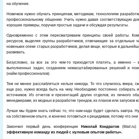
на обучение.
Новичков нужно обучать принципам, методикам, технологиям разработки
профессиональному общению. Учить нужно давая соответствующую док
хорошие примеры, поручая простые задачи и обсуждая результаты.
Одновременно с этим пересматриваем принципы своей работы. Ком
ресурсов, выделяя группы разработчиков, отвечающие за отдельные ч
новеньких опеке старых разработчиков, делая вещи, которые в дальней
развивать.
Безусловно, за все за это чем-то приходится платить, а именно –
выполненных задач, созданием немасштабированных решений и поис
(найм профессионалов).
Тем не менее расслабляться нельзя никогда. То что случилось вчера, с
еще раз, нужно всегда быть на чеку. Необходимо постоянно собирать
источников. Из отчетов и презентаций других отделов, из личного об
менеджерами, из модных в разработке трендов, из планов или запусков к
Лучше мы будем знать сейчас то, что нам надо будет сделать завтра. Н
на собственном опыте, и конечно готовиться к рецидивам, потому что они 
Закончил первый день конференции
Николай Кондратов
(Mail.ru
эффективную команду из людей с нулевым опытом работы».