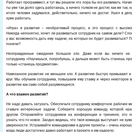
Работает программист, и тут мы решили что пора бы его развивать. Начи
ты уже так долго здесь работаешь, а ничего толком не достиг, как же так, 
итоге человек задумался, действительно, ничего не достиг. Ушел в де
хуже работать.
«Игра» в развитие – необратимый процесс, и это процесс с высоко
Никогда непонятно, хочет ли развиваться сотрудник на самом деле? Сп
у вас возможность дать ему задачи, на которых он будет развиваться? П
поняли?
Неоправданные ожидания большое зло. Даже если вы ничего не 
сотруднику «Научишься, попробуешь, а дальше может быть станешь пр
только «станешь проджектом».
Навязанное развитие не меньшее зло. К развитию быстро привыкают и
круг. Мы обучаем сотрудника, повышаем ему ставку и через некоторое 
развитие как само собой разумеющееся.
А что взамен развития?
Не надо давать затухать. Обеспечьте сотруднику комфортное рабочее ме
ставьте интересные задачи. Соберите хорошую команду, которой нра
другом. Отправляйте сотрудников на конференции и тренинги, это п
узнать что-то новое. Заодно видишь, что твоя команда выступает не хуже
уверенности. Устраивайте командировки в другие проекты – очень хорошо
когда люди достаточно давно работают в проекте и им надоело.