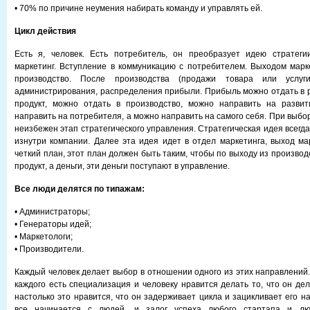
• 70% по причине неумения набирать команду и управлять ей.
Цикл действия
Есть я, человек. Есть потребитель, он преобразует идею стратег
маркетинг. Вступление в коммуникацию с потребителем. Выходом марк
производство. После производства (продажи товара или услуг
администрирования, распределения прибыли. Прибыль можно отдать в р
продукт, можно отдать в производство, можно направить на развит
направить на потребителя, а можно направить на самого себя. При выб
неизбежен этап стратегического управления. Стратегическая идея всегда
изнутри компании. Далее эта идея идет в отдел маркетинга, выход ма
четкий план, этот план должен быть таким, чтобы по выходу из производ
продукт, а деньги, эти деньги поступают в управление.
Все люди делятся по типажам:
• Администраторы;
• Генераторы идей;
• Маркетологи;
• Производители.
Каждый человек делает выбор в отношении одного из этих направлений.
каждого есть специализация и человеку нравится делать то, что он дел
настолько это нравится, что он задерживает цикла и зацикливает его на 
все начинается с людей, и залог успеха любого стартапа и л