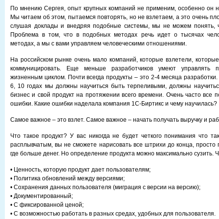
По мнению Сергея, опыт крупных компаний не применим, особенно он н
Мы читаем об этом, пытаемся повторять, но не взлетаем, а это очень пло
слушая доклады и внедряя подобные системы, мы не можем понять, ч
Проблема в том, что в подобных методах речь идет о тысячах челов
методах, а мы с вами управляем человеческими отношениями.
На российском рынке очень мало компаний, которые взлетели, которые
коммуницировать. Еще меньше разработчиков умеют управлять 
жизненным циклом. Почти всегда продукты – это 2-4 месяца разработки. 
6, 10 годах мы должны научиться быть терпеливыми, должны научитьс
бизнес и свой продукт на протяжении всего времени. Очень часто все 
ошибки. Какие ошибки наделала компания 1С-Биртикс и чему научилась?
Самое важное – это взлет. Самое важное – начать получать выручку и раб
Что такое продукт? У вас никогда не будет четкого понимания что так
расплывчатым, вы не сможете нарисовать все штрихи до конца, просто п
где больше денег. Но определение продукта можно максимально сузить. Чт
• Ценность, которую продукт дает пользователям;
• Политика обновлений между версиями;
• Сохранения данных пользователя (миграция с версии на версию);
• Документированный;
• С фиксированной ценой;
• С возможностью работать в разных средах, удобных для пользователя.