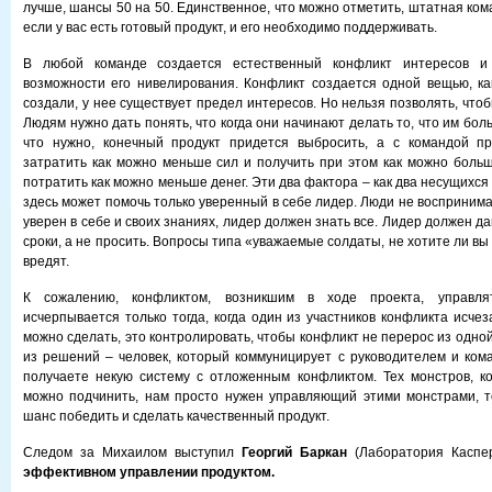
лучше, шансы 50 на 50. Единственное, что можно отметить, штатная ко
если у вас есть готовый продукт, и его необходимо поддерживать.
В любой команде создается естественный конфликт интересов и 
возможности его нивелирования. Конфликт создается одной вещью, к
создали, у нее существует предел интересов. Но нельзя позволять, чтоб
Людям нужно дать понять, что когда они начинают делать то, что им боль
что нужно, конечный продукт придется выбросить, а с командой пр
затратить как можно меньше сил и получить при этом как можно больш
потратить как можно меньше денег. Эти два фактора – как два несущихся 
здесь может помочь только уверенный в себе лидер. Люди не восприним
уверен в себе и своих знаниях, лидер должен знать все. Лидер должен да
сроки, а не просить. Вопросы типа «уважаемые солдаты, не хотите ли вы 
вредят.
К сожалению, конфликтом, возникшим в ходе проекта, управля
исчерпывается только тогда, когда один из участников конфликта исчез
можно сделать, это контролировать, чтобы конфликт не перерос из одной
из решений – человек, который коммуницирует с руководителем и кома
получаете некую систему с отложенным конфликтом. Тех монстров, к
можно подчинить, нам просто нужен управляющий этими монстрами, то
шанс победить и сделать качественный продукт.
Следом за Михаилом выступил
Георгий Баркан
(Лаборатория Каспе
эффективном управлении продуктом.