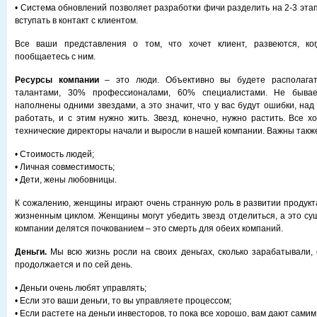
• Система обновлений позволяет разработки фичи разделить на 2-3 эта
вступать в контакт с клиентом.
Все ваши представления о том, что хочет клиент, развеются, ко
пообщаетесь с ним.
Ресурсы компании
– это люди. Объективно вы будете располагат
талантами, 30% профессионалами, 60% специалистами. Не бывае
наполнены одними звездами, а это значит, что у вас будут ошибки, на
работать, и с этим нужно жить. Звезд, конечно, нужно растить. Все 
технические директоры начали и выросли в нашей компании. Важны такж
• Стоимость людей;
• Личная совместимость;
• Дети, жены любовницы.
К сожалению, женщины играют очень странную роль в развитии продукт
жизненным циклом. Женщины могут убедить звезд отделиться, а это сущ
компании делятся почкованием – это смерть для обеих компаний.
Деньги.
Мы всю жизнь росли на своих деньгах, сколько зарабатывали, с
продолжается и по сей день.
• Деньги очень любят управлять;
• Если это ваши деньги, то вы управляете процессом;
• Если растете на деньги инвесторов, то пока все хорошо, вам дают самим