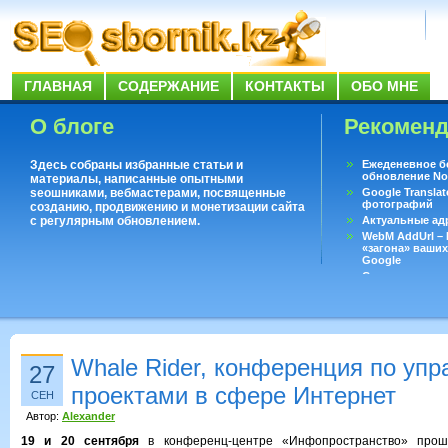
ГЛАВНАЯ
СОДЕРЖАНИЕ
КОНТАКТЫ
ОБО МНЕ
О блоге
Рекомен
Здесь собраны избранные статьи и
Ежеденевное б
обновление No
материалы, написанные опытными
seoшниками, вебмастерами, посвященные
Google Translat
фотографий
созданию, продвижению и монетизации сайта
с регулярным обновлением.
Актуальные ад
WebM AddUrl –
«загона» ваших
Google
Существует воп
ответить даже 
Переводчик Goo
Whale Rider, конференция по уп
27
проектами в сфере Интернет
СЕН
Автор:
Alexander
19 и 20 сентября
в конференц-центре «Инфопространство» прош