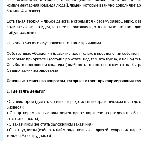
комплементарная команда людей, людей, которые взаимно дополняют дру
больше 4 человек).
Есть такая теория – любое действие стремится к своему завершению, с ва
родилась какая-то идея, и вы ее не закончили, это означает только одно
нибудь закончит.
Ошибки в бизнесе обусловлены только 3 причинами:
Собственные убеждения (развитие идет только в преодолении собственн
Неверные приоритеты (сегодня работать над тем, что нужно, а не над тем,
Ошибки в построении команды (подбирать только тех, с кем хотел бы р
(стадия администрирования);
Основные тезисы по вопросам, которые встают при формировании ко
1. Где взять деньги?
• С инвестором (думать как инвестор, детальный стратегический план до
бизнеса);
• С партнером (только комплементарное партнерство разделить обла
ответственность);
• С заказчиком (не стать заложником заказчика);
• С сотрудником (избегать найм родственников, друзей, «хороших парн
только «А» сотрудников)