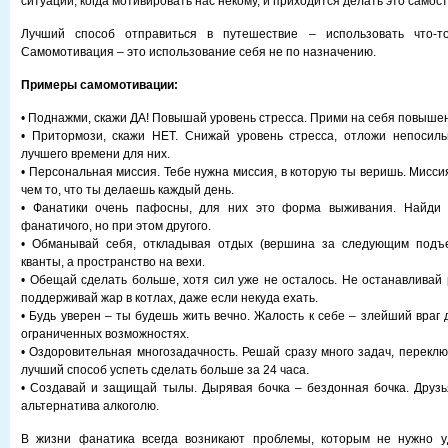
ситуации, когда мотивировать нас некому, и приходится делать это самос
Лучший способ отправиться в путешествие – использовать что-т
Самомотивация – это использование себя не по назначению.
Примеры самомотивации:
• Поднажми, скажи ДА! Повышай уровень стресса. Прими на себя повыше
• Притормози, скажи НЕТ. Снижай уровень стресса, отложи непосил
лучшего времени для них.
• Персональная миссия. Тебе нужна миссия, в которую ты веришь. Мисс
чем то, что ты делаешь каждый день.
• Фанатики очень пафосны, для них это форма выживания. Найди 
фанатичого, но при этом другого.
• Обманывай себя, откладывая отдых (вершина за следующим подъ
кванты, а пространство на вехи.
• Обещай сделать больше, хотя сил уже не осталось. Не останавливай 
поддерживай жар в котлах, даже если некуда ехать.
• Будь уверен – ты будешь жить вечно. Жалость к себе – злейший враг
ограниченных возможностях.
• Оздоровительная многозадачность. Решай сразу много задач, переклю
лучший способ успеть сделать больше за 24 часа.
• Создавай и защищай тылы. Дырявая бочка – бездонная бочка. Друзь
альтернатива алкоголю.
В жизни фанатика всегда возникают проблемы, которым не нужно уд