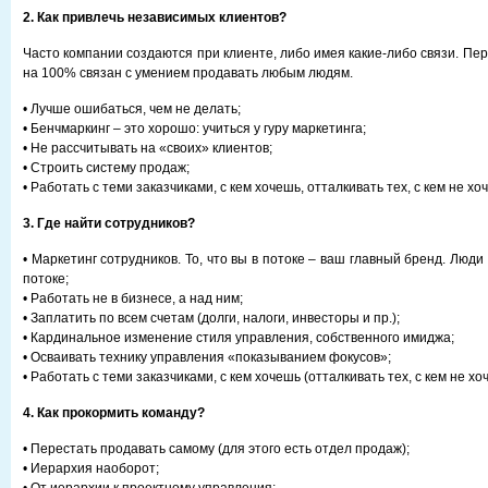
2. Как привлечь независимых клиентов?
Часто компании создаются при клиенте, либо имея какие-либо связи. Пе
на 100% связан с умением продавать любым людям.
• Лучше ошибаться, чем не делать;
• Бенчмаркинг – это хорошо: учиться у гуру маркетинга;
• Не рассчитывать на «своих» клиентов;
• Строить систему продаж;
• Работать с теми заказчиками, с кем хочешь, отталкивать тех, с кем не хо
3. Где найти сотрудников?
• Маркетинг сотрудников. То, что вы в потоке – ваш главный бренд. Люди 
потоке;
• Работать не в бизнесе, а над ним;
• Заплатить по всем счетам (долги, налоги, инвесторы и пр.);
• Кардинальное изменение стиля управления, собственного имиджа;
• Осваивать технику управления «показыванием фокусов»;
• Работать с теми заказчиками, с кем хочешь (отталкивать тех, с кем не хо
4. Как прокормить команду?
• Перестать продавать самому (для этого есть отдел продаж);
• Иерархия наоборот;