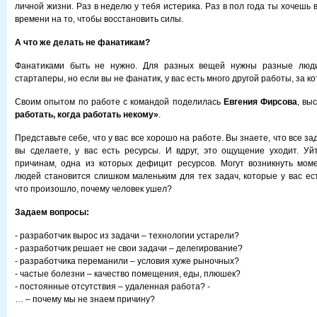
личной жизни. Раз в неделю у тебя истерика. Раз в пол года ты хочешь в
времени на то, чтобы восстановить силы.
А что же делать не фанатикам?
Фанатиками быть не нужно. Для разных вещей нужны разные люди
стартаперы, но если вы не фанатик, у вас есть много другой работы, за к
Своим опытом по работе с командой поделилась
Евгения Фирсова
, вы
работать, когда работать некому»
.
Представьте себе, что у вас все хорошо на работе. Вы знаете, что все з
вы сделаете, у вас есть ресурсы. И вдруг, это ощущение уходит. У
причинам, одна из которых дефицит ресурсов. Могут возникнуть моме
людей становится слишком маленьким для тех задач, которые у вас ес
что произошло, почему человек ушел?
Задаем вопросы:
- разработчик вырос из задачи – технологии устарели?
- разработчик решает не свои задачи – делегирование?
- разработчика переманили – условия хуже рыночных?
- частые болезни – качество помещения, еды, плюшек?
- постоянные отсутствия – удаленная работа? -
… – почему мы не знаем причину?