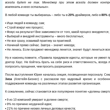
всегда будет не так. Менеджер при этом всегда должен контр
вовлекать в него остальных»
.
В любой команде ты выбираешь – либо ты в
20%
драйверов, либо в
80%
ф
• Ищи людей в команду, сам;
• Строй вокруг них процесс;
• Фокус на результат! Вне зависимости от того, какой процесс внедряется;
• Выбирай и внедряй инструменты – много бесплатных;
• Не все сразу, осваивай практику за практикой.
• Начинай прямо сейчас. Завтра – значит никогда;
• Не ленись. Если проджект-менеджер ленится, значит будут лениться все
Ну и наконец помните, «Правила придумали идиоты, которые не умеют п
доктор Хаус. Не бойтесь брать на себя риск и ответственность, всегда 
попросить прощения, чем просить разрешения.
После выступления Юрия началась секция, посвященная персоналу. Се
Зиза
(Алетейя-Бизнес) с рассказом про кадровый кризис и особен
поддержания команды на различных этапах развития организации.
К сожалению, сейчас становится все популярнее понятие «долины смерт
• 9 из 10 компаний умирает в долине смерти;
• 9% по причине неудачной идеи;
• 21% по причине низких личных деловых качеств;