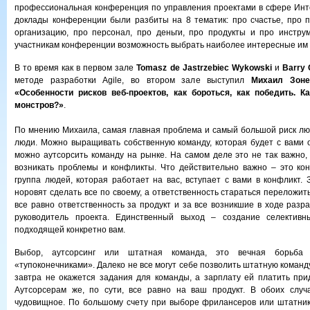
профессиональная конференция по управления проектами в сфере Инте
доклады конференции были разбиты на 8 тематик: про счастье, про п
организацию, про персонал, про деньги, про продукты и про инстру
участникам конференции возможность выбрать наиболее интересные им
В то время как в первом зале
Tomasz de Jastrzebiec Wykowski
и
Barry 
методе разработки Agile, во втором зале выступил
Михаил Зоне
«Особенности рисков веб-проектов, как бороться, как победить. К
монстров?»
.
По мнению Михаила, самая главная проблема и самый большой риск люб
люди. Можно выращивать собственную команду, которая будет с вами от
можно аутсорсить команду на рынке. На самом деле это не так важно, 
возникать проблемы и конфликты. Что действительно важно – это ко
группа людей, которая работает на вас, вступает с вами в конфликт. 
норовят сделать все по своему, а ответственность стараться переложить 
все равно ответственность за продукт и за все возникшие в ходе разр
руководитель проекта. Единственный выход – создание селективн
подходящей конкретно вам.
Выбор, аутсорсинг или штатная команда, это вечная борьба 
«тупоконечниками». Далеко не все могут себе позволить штатную команду,
завтра не окажется задания для команды, а зарплату ей платить при
Аутсорсерам же, по сути, все равно на ваш продукт. В обоих случа
чудовищное. По большому счету при выборе фрилансеров или штатник