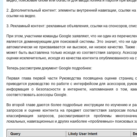
видео, поисковые блоки или области для ввода логина и пароля при входе 
2. Дополнительный контент: элементы внутренней навигации, ссылки на
ссылки на видео.
3. Рекламный контент: рекламные объявления, ссылки на спонсоров, списк
При этом, участники команды Google заявляют, что ни один из перечисле
является доминирующим для поисковой системы. Это значит, что ни одн
автоматически не присваивается ни высокое, ни низкое качество. Также
может быть выставлена только исходя из соответствия запросу. Асессо
оценки исключительно, исходя из качества контента опубликованного на 
Теперь рассмотрим документ Google подробнее:
Первая глава первой части Руководства посвящена оценке страниц с
приводится руководство по работе с интерфейсом для асессоров, руков
информация о безопасности в интернете, напоминания о том, как
соответствовать асессоры Google.
Во второй главе даются более подробные инструкции по изучению и р
запросов и оценке контента на предмет соответствия запросам поль
классификация запросов, рассматриваются проблемы многозначн
локальных, навигационных и других наиболее «проблемных» поисковых з