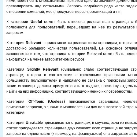
ними, может быть многозначным. При этом одно из значений должно бы
превалировать над остальными. Запросы подобного рода часто задаю
отношении компаний, мест, продуктов, персон, организаций и т.п.
К категории
Useful
может быть отнесена релевантная страница с б
полезности для пользователей, перешедших на нее из результатов 
запросам.
Категория
Relevant
– присваивается релевантным страницам, которые м
достаточно большого количества пользователей. Ее основное отличи
заключается в том, что страница категории Relevant может быть неско
находиться на менее авторитетном ресурсе.
Категория
Slightly Relevant
(буквально: слабо соответствующая стр
странице, которая в соответствии с косвенными признаками мог
большинству пользователей и напрямую не связана с поисковым запро
такие страницы должны присутствовать в выдаче, поскольку отдельн
найти на них информацию, соответствующую именно их потребностям.
Категория
Off-Topic (Useless)
присваивается страницам, нереле
поисковых запросов, а значит, и малополезным для пользователей стран
категория
Категория
Unratable
присваивается страницам, в случаях, если их нево
статус присуждается страницам в двух случаях: если страница не загруж
запросе на одном языке (к примеру, на французском) она загружается на