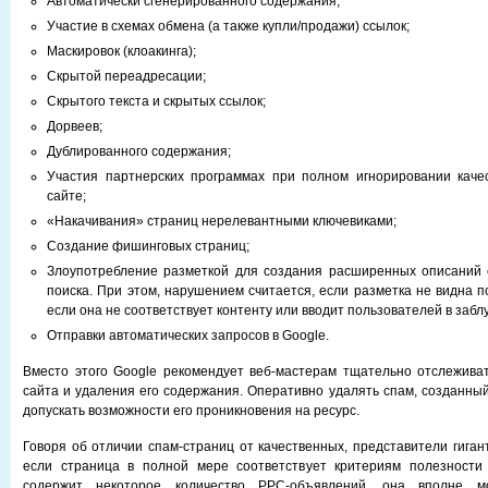
Автоматически сгенерированного содержания;
Участие в схемах обмена (а также купли/продажи) ссылок;
Маскировок (клоакинга);
Скрытой переадресации;
Скрытого текста и скрытых ссылок;
Дорвеев;
Дублированного содержания;
Участия партнерских программах при полном игнорировании каче
сайте;
«Накачивания» страниц нерелевантными ключевиками;
Создание фишинговых страниц;
Злоупотребление разметкой для создания расширенных описаний 
поиска. При этом, нарушением считается, если разметка не видна п
если она не соответствует контенту или вводит пользователей в забл
Отправки автоматических запросов в Google.
Вместо этого Google рекомендует веб-мастерам тщательно отслежива
сайта и удаления его содержания. Оперативно удалять спам, созданный
допускать возможности его проникновения на ресурс.
Говоря об отличии спам-страниц от качественных, представители гиган
если страница в полной мере соответствует критериям полезности
содержит некоторое количество PPC-объявлений, она вполне 