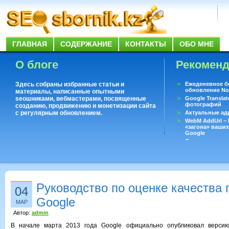
ГЛАВНАЯ
СОДЕРЖАНИЕ
КОНТАКТЫ
ОБО МНЕ
О блоге
Рекомен
Здесь собраны избранные статьи и
Ежеденевное б
обновление No
материалы, написанные опытными
seoшниками, вебмастерами, посвященные
Google Translat
фотографий
созданию, продвижению и монетизации сайта
с регулярным обновлением.
Актуальные ад
WebM AddUrl –
«загона» ваших
Google
Существует воп
ответить даже 
Переводчик Goo
Руководство по оценке качества 
04
Google
МАР
Автор:
admin
В начале марта 2013 года Google официально опубликовал версию