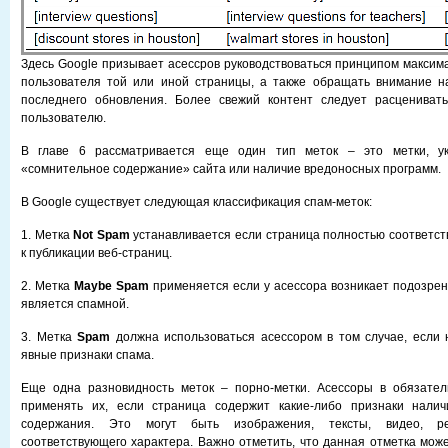
Здесь Google призывает асессров руководствоваться принципом максим
пользователя той или иной страницы, а также обращать внимание н
последнего обновления. Более свежий контент следует расцениват
пользователю.
В главе 6 рассматривается еще один тип меток – это метки, у
«сомнительное содержание» сайта или наличие вредоносных программ.
В Google существует следующая классификация спам-меток:
1. Метка
Not Spam
устанавливается если страница полностью соответст
к публикации веб-страниц.
2. Метка
Maybe Spam
применяется если у асессора возникает подозрени
является спамной.
3. Метка
Spam
должна использоваться асессором в том случае, если
явные признаки спама.
Еще одна разновидность меток – порно-метки. Асессоры в обязате
применять их, если страница содержит какие-либо признаки налич
содержания. Это могут быть изображения, тексты, видео, р
соответствующего характера. Важно отметить, что данная отметка мож