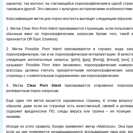
характер: так контент, не считающийся порнографическим в одной стра
таковым в другой. Это связано с культурно-историческими особенностями
Классификация меток для порно-контента выглядит следующим образом:
1. Метка Clear Non-Porn Intent присваивается страницам, если пользоват
обычным явно не порнографическим, запросам. Кроме того, такой к
признается Off-Topic (Useless).
2. Метка Possible Porn Intent присваиваются в случаях, когда за
порнографическую, так и не порнографическую интерпретацию. В качест
следующие англоязычные запросы: [girls], [gay], [thong], [breast], [sex],
называют Possible Porn Inten (возможно, порнографические намерен
асессоры должны считать приоритетными непорнографические запр
страницы с «сомнительным содержанием» как порнографические.
3. Метка
Clear Porn Intent
присваивается откровенно порногра
релевантным порно-запросам.
Еще один тип меток касается зараженных страниц. К этому вопрос
образом: даже если на странице есть качественный, свежий и релева
содержит вредоносное ПО, следы вируса или трояна – ее позиции 
низкими.
Исходя из этого правила, Google применяет метку «Malicious». Она пр
если на них появляются незакрывающиеся всплывающие окна или, ког