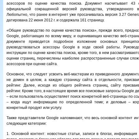
асессоров по оценке качества поиска. Документ насчитывает 43 
официальной сокращенной версией руководства, утвержденного 
Любопытно, что ранее в интернет уже просачивалась версия 3.27 Genera
датирована 22 июня 2012 г. и содержала 161 страницу.
«Общее руководство по оценке качества поиска», прежде всего, предна
Google, работающих по всему миру, и оценивающих качество веб-страни
документе приводится подробное изложение основных принцип
руководствоваться асессоры Google в ходе своей работы. Руковод
инструкции по оценке качества поиска, кроме того, в нем рассматрива
оценки страниц, перечислены наиболее распространенные случаи слож
асессоров при оценке сайта.
Основное, что следует усвоить веб-мастерам из приведенного документ
не домен в целом, а каждую страницу сайта в отдельности, присва
рейтинг. Далее, исходя из общего рейтинга страниц, сайту присваи
рейтинг. Кроме того, в настоящее время все поисковые запросы Google д
– если пользователь осуществляет поиск конкретной веб-страницы по с
– когда ищут информацию по определенной теме; и деловые – ког
конкретный продукт или услугу.
Также представители Google напоминают, что весь основной контент ин
следующие категории:
1. Основной контент: новостные статьи, записи в блогах, информация 