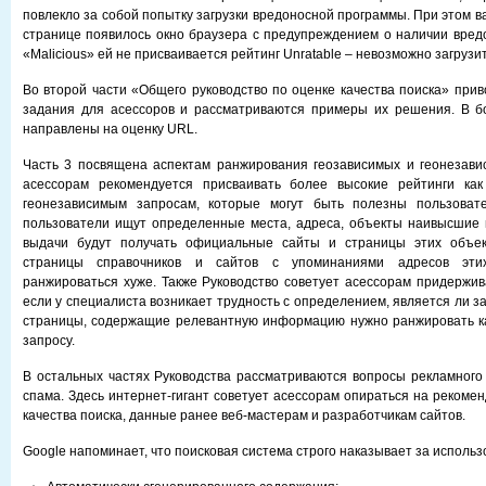
повлекло за собой попытку загрузки вредоносной программы. При этом ва
странице появилось окно браузера с предупреждением о наличии вредо
«Malicious» ей не присваивается рейтинг Unratable – невозможно загрузит
Во второй части «Общего руководство по оценке качества поиска» при
задания для асессоров и рассматриваются примеры их решения. В б
направлены на оценку URL.
Часть 3 посвящена аспектам ранжирования геозависимых и геонезави
асессорам рекомендуется присваивать более высокие рейтинги как
геонезависимым запросам, которые могут быть полезны пользоват
пользователи ищут определенные места, адреса, объекты наивысшие 
выдачи будут получать официальные сайты и страницы этих объек
страницы справочников и сайтов с упоминаниями адресов эти
ранжироваться хуже. Также Руководство советует асессорам придержив
если у специалиста возникает трудность с определением, является ли з
страницы, содержащие релевантную информацию нужно ранжировать ка
запросу.
В остальных частях Руководства рассматриваются вопросы рекламного 
спама. Здесь интернет-гигант советует асессорам опираться на рекоме
качества поиска, данные ранее веб-мастерам и разработчикам сайтов.
Google напоминает, что поисковая система строго наказывает за использ