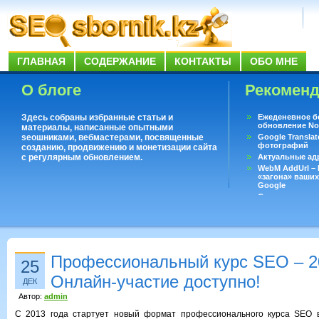
ГЛАВНАЯ
СОДЕРЖАНИЕ
КОНТАКТЫ
ОБО МНЕ
О блоге
Рекомен
Здесь собраны избранные статьи и
Ежеденевное б
обновление No
материалы, написанные опытными
seoшниками, вебмастерами, посвященные
Google Translat
фотографий
созданию, продвижению и монетизации сайта
с регулярным обновлением.
Актуальные ад
WebM AddUrl –
«загона» ваших
Google
Существует воп
ответить даже 
Переводчик Goo
Профессиональный курс SEO – 2
25
Онлайн-участие доступно!
ДЕК
Автор:
admin
С 2013 года стартует новый формат профессионального курса SEO в