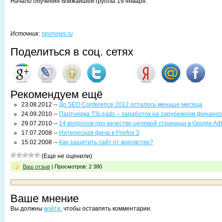
Начало обучения ближайшей группы 19 января.
Источник:
seonews.ru
Поделиться в соц. сетях
Рекомендуем ещё
23.08.2012 --
До SEO Conference 2012 осталось меньше месяца
24.09.2010 --
Партнерка T3Leads – заработок на зарубежном финанс
29.07.2010 --
14 вопросов про качество целевой страницы в Google AdW
17.07.2008 --
Интересная фича в Firefox 3
15.02.2008 --
Как защитить сайт от воровства?
(Еще не оценили)
Ваш отзыв
| Просмотров: 2 380
Ваше мнение
Вы должны
войти
, чтобы оставлять комментарии.