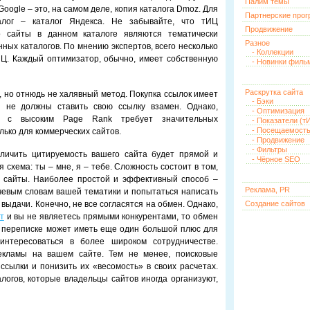
Палим темы
Google – это, на самом деле, копия каталога Dmoz. Для
Партнерские про
алог – каталог Яндекса. Не забывайте, что тИЦ
Продвижение
ко сайты в данном каталоге являются тематически
Разное
нных каталогов. По мнению экспертов, всего несколько
- Коллекции
Ц. Каждый оптимизатор, обычно, имеет собственную
- Новинки филь
Раскрутка сайта
, но отнюдь не халявный метод. Покупка ссылок имеет
- Бэки
 не должны ставить свою ссылку взамен. Однако,
- Оптимизация
х с высоким Page Rank требует значительных
- Показатели (тИ
- Посещаемост
ько для коммерческих сайтов.
- Продвижение
- Фильтры
личить цитируемость вашего сайта будет прямой и
- Чёрное SEO
схема: ты – мне, я – тебе. Сложность состоит в том,
 сайты. Наиболее простой и эффективный способ –
Реклама, PR
чевым словам вашей тематики и попытаться написать
выдачи. Конечно, не все согласятся на обмен. Однако,
Создание сайтов
т
и вы не являетесь прямыми конкурентами, то обмен
 переписке может иметь еще один большой плюс для
интересоваться в более широком сотрудничестве.
кламы на вашем сайте. Тем не менее, поисковые
сылки и понизить их «весомость» в своих расчетах.
логов, которые владельцы сайтов иногда организуют,