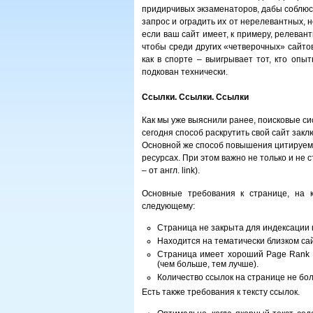
придирчивых экзаменаторов, дабы соблюс
запрос и оградить их от нерелевантных, н
если ваш сайт имеет, к примеру, релевант
чтобы среди других «четверочных» сайто
как в спорте – выигрывает тот, кто оп
подкован технически.
Ссылки. Ссылки. Ссылки
Как мы уже выяснили ранее, поисковые си
сегодня способ раскрутить свой сайт закл
Основной же способ повышения цитируемо
ресурсах. При этом важно не только и не с
– от англ. link).
Основные требования к странице, на к
следующему:
Страница не закрыта для индексации
Находится на тематически близком са
Страница имеет хороший Page Rank (
(чем больше, тем лучше).
Количество ссылок на странице не бол
Есть также требования к тексту ссылок.