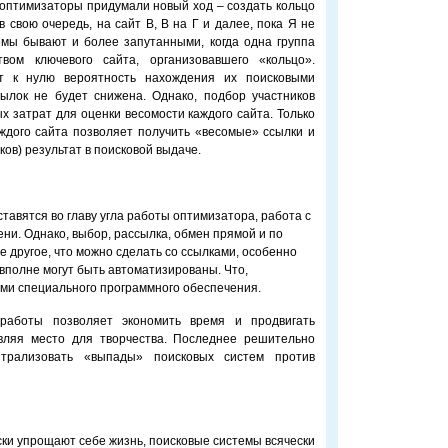
 оптимизаторы придумали новый ход – создать кольцо
 в свою очередь, на сайт В, В на Г и далее, пока Я не
емы бывают и более запутанными, когда одна группа
вом ключевого сайта, организовавшего «кольцо».
т к нулю вероятность нахождения их поисковыми
ылок не будет снижена. Однако, подбор участников
х затрат для оценки весомости каждого сайта. Только
ждого сайта позволяет получить «весомые» ссылки и
ков) результат в поисковой выдаче.
тавятся во главу угла работы оптимизатора, работа с
ени. Однако, выбор, рассылка, обмен прямой и по
ое другое, что можно сделать со ссылками, особенно
 вполне могут быть автоматизированы. Что,
ами специального программного обеспечения.
работы позволяет экономить время и продвигать
авляя место для творчества. Последнее решительно
йтрализовать «выпады» поисковых систем против
ски упрощают себе жизнь, поисковые системы всячески