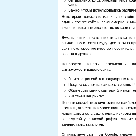
Оптимально, когда якорный текст со
сайт.
Важно, чтобы использовались различн
Некоторые поисковые машины не любят,
один и тот же сайт и, закономерно, сниж
якорные тексты позволяют использовать 
Думать о привлекательности ссылки тол
ошибка. Если тексты будут достаточно п
сайт некоторое количество посетителей 
Top100 и другие).
Попробуем теперь перечислить на
цитируемости вашего сайта:
Регистрация сайта в популярных катал
Покупка ссылок на сайтах с высоким P
Обмен ссылками с сайтами близкой те
Участие в вебрингах.
Первый способ, пожалуй, один из наиболе
помнить, что есть наиболее важные, со
машинами, а есть узко-специализированны
вашему сайту неплохой трафик – многие
данных таких каталогов.
Оптимизируя сайт под Google, следует 