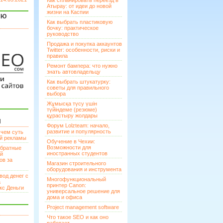
Как спланировать переезд в
Атырау: от идеи до новой
жизни на Каспии
ЯЮ
Как выбрать пластиковую
бочку: практическое
руководство
Продажа и покупка аккаунтов
Twitter: особенности, риски и
правила
Ремонт бампера: что нужно
знать автовладельцу
Как выбрать штукатурку:
советы для правильного
выбора
Жұмысқа түсу үшін
түйіндеме (резюме)
құрастыру жолдары
И
Форум Lolzteam: начало,
развитие и популярность
 чем суть
ой рекламы
Обучение в Чехии:
Возможности для
братные
иностранных студентов
ей
ов за
Магазин строительного
оборудования и инструмента
вод денег с
Многофункциональный
а
принтер Canon:
кс Деньги
универсальное решение для
дома и офиса
Project management software
Что такое SEO и как оно