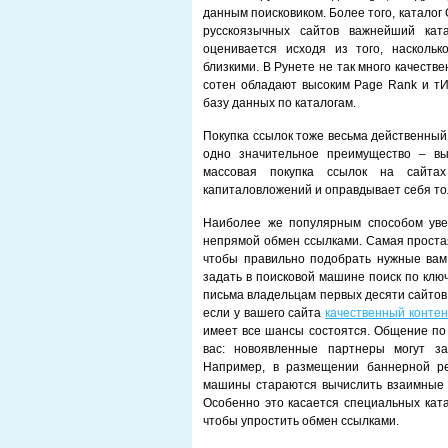
данным поисковиком. Более того, каталог 
русскоязычных сайтов важнейший кат
оценивается исходя из того, насколь
близкими. В Рунете не так много качестве
сотен обладают высоким Page Rank и тИ
базу данных по каталогам.
Покупка ссылок тоже весьма действенный
одно значительное преимущество – вы
массовая покупка ссылок на сайта
капиталовложений и оправдывает себя тол
Наиболее же популярным способом уве
непрямой обмен ссылками. Самая простая 
чтобы правильно подобрать нужные вам
задать в поисковой машине поиск по клю
письма владельцам первых десяти сайтов 
если у вашего сайта
качественный контен
имеет все шансы состоятся. Общение по
вас: новоявленные партнеры могут за
Например, в размещении баннерной ре
машины стараются вычислить взаимные с
Особенно это касается специальных ката
чтобы упростить обмен ссылками.