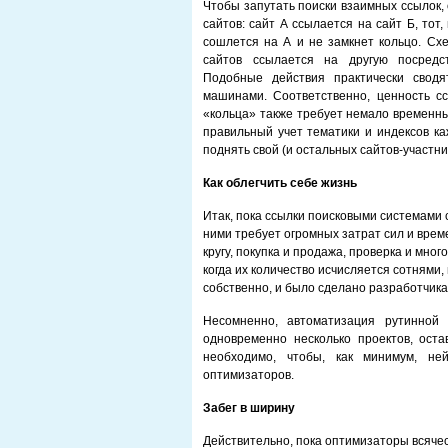
Чтобы запутать поиски взаимных ссылок,
сайтов: сайт А ссылается на сайт Б, тот,
сошлется на А и не замкнет кольцо. Сх
сайтов ссылается на другую посредст
Подобные действия практически сводя
машинами. Соответственно, ценность сс
«кольца» также требует немало временны
правильный учет тематики и индексов ка
поднять свой (и остальных сайтов-участни
Как облегчить себе жизнь
Итак, пока ссылки поисковыми системами с
ними требует огромных затрат сил и врем
кругу, покупка и продажа, проверка и мног
когда их количество исчисляется сотнями,
собственно, и было сделано разработчик
Несомненно, автоматизация рутинной 
одновременно несколько проектов, ост
необходимо, чтобы, как минимум, не
оптимизаторов.
Забег в ширину
Действительно, пока оптимизаторы всяче