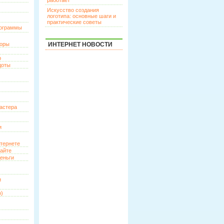
работает
Искусство создания
логотипа: основные шаги и
практические советы
рограммы
торы
ИНТЕРНЕТ НОВОСТИ
р
доты
астера
и
нтернете
сайте
еньги
и
о)