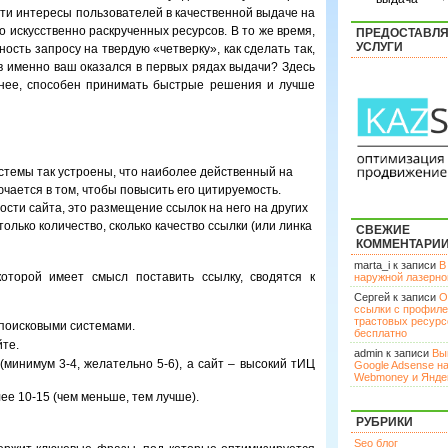
ти интересы пользователей в качественной выдаче на
о искусственно раскрученных ресурсов. В то же время,
ПРЕДОСТАВЛ
УСЛУГИ
ность запросу на твердую «четверку», как сделать так,
в именно ваш оказался в первых рядах выдачи? Здесь
ытнее, способен принимать быстрые решения и лучше
стемы так устроены, что наиболее действенный на
ючается в том, чтобы повысить его цитируемость.
сти сайта, это размещение ссылок на него на других
только количество, сколько качество ссылки (или линка
СВЕЖИЕ
КОММЕНТАРИ
marta_i к записи
В
оторой имеет смысл поставить ссылку, сводятся к
наружной лазерн
Сергей к записи
О
ссылки с профил
трастовых ресурс
 поисковыми системами.
бесплатно
йте.
admin к записи
Вы
минимум 3-4, желательно 5-6), а сайт – высокий тИЦ
Google Adsense н
Webmoney и Янде
ее 10-15 (чем меньше, тем лучше).
РУБРИКИ
Seo блог