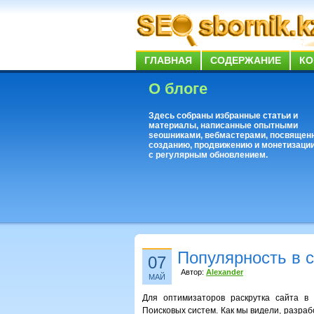
ГЛАВНАЯ
СОДЕРЖАНИЕ
КО
О блоге
Здесь собраны избранные статьи и
материалы, написанные опытными
seoшниками, вебмастерами, посвящен
созданию, продвижению и монетизации
с регулярным обновлением.
Популярность в с
07
Автор:
Alexander
МАЙ
Для оптимизаторов раскрутка сайта в
Поисковых систем. Как мы видели, разра