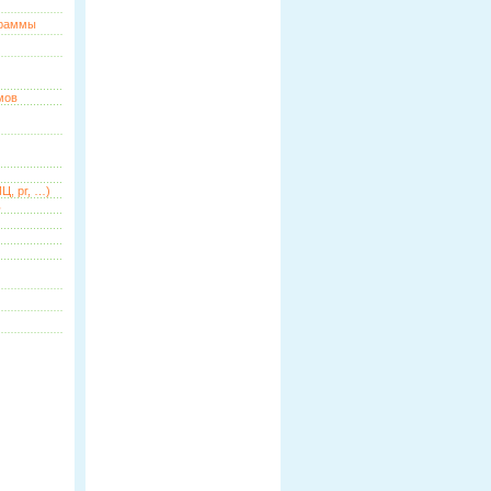
граммы
мов
Ц, pr, …)
ь