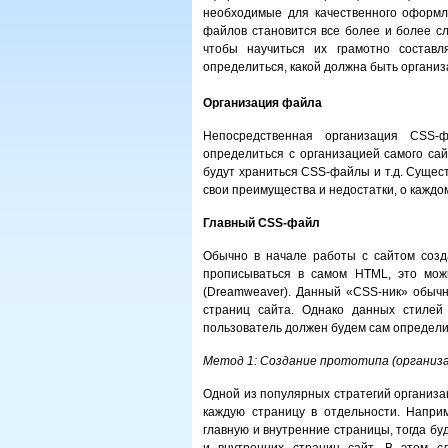
необходимые для качественного оформ
файлов становится все более и более сл
чтобы научиться их грамотно составл
определиться, какой должна быть органи
Организация файла
Непосредственная организация CSS-
определиться с организацией самого сайт
будут храниться CSS-файлы и т.д. Сущест
свои преимущества и недостатки, о каждо
Главный CSS-файл
Обычно в начале работы с сайтом соз
прописываться в самом HTML, это мож
(Dreamweaver). Данный «CSS-ник» обычн
страниц сайта. Однако данных стилей
пользователь должен будем сам определит
Метод 1: Создание прототипа (организа
Одной из популярных стратегий организ
каждую страницу в отдельности. Напри
главную и внутренние страницы, тогда б