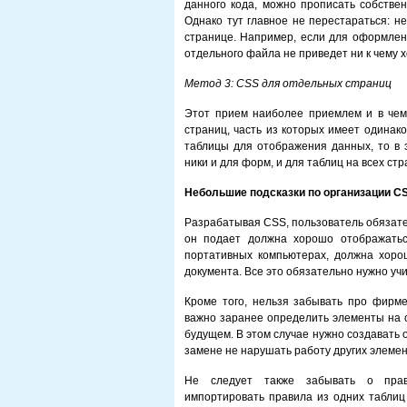
данного кода, можно прописать собстве
Однако тут главное не перестараться: н
странице. Например, если для оформлени
отдельного файла не приведет ни к чему 
Метод 3: CSS для отдельных страниц
Этот прием наиболее приемлем и в чем-
страниц, часть из которых имеет одинак
таблицы для отображения данных, то в 
ники и для форм, и для таблиц на всех стр
Небольшие подсказки по организации C
Разрабатывая CSS, пользователь обязате
он подает должна хорошо отображатьс
портативных компьютерах, должна хоро
документа. Все это обязательно нужно уч
Кроме того, нельзя забывать про фирме
важно заранее определить элементы на с
будущем. В этом случае нужно создавать 
замене не нарушать работу других элемен
Не следует также забывать о прави
импортировать правила из одних таблиц 