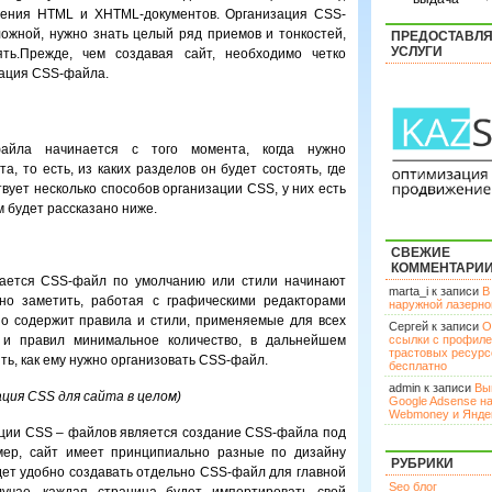
ления HTML и XHTML-документов. Организация CSS-
ожной, нужно знать целый ряд приемов и тонкостей,
ПРЕДОСТАВЛ
УСЛУГИ
ять.Прежде, чем создавая сайт, необходимо четко
зация CSS-файла.
файла начинается с того момента, когда нужно
а, то есть, из каких разделов он будет состоять, где
вует несколько способов организации CSS, у них есть
м будет рассказано ниже.
СВЕЖИЕ
КОММЕНТАРИ
дается CSS-файл по умолчанию или стили начинают
marta_i к записи
В
но заметить, работая с графическими редакторами
наружной лазерн
о содержит правила и стили, применяемые для всех
Сергей к записи
О
 и правил минимальное количество, в дальнейшем
ссылки с профил
трастовых ресурс
ь, как ему нужно организовать CSS-файл.
бесплатно
admin к записи
Вы
ция CSS для сайта в целом)
Google Adsense н
Webmoney и Янде
ации CSS – файлов является создание CSS-файла под
мер, сайт имеет принципиально разные по дизайну
РУБРИКИ
удет удобно создавать отдельно CSS-файл для главной
Seo блог