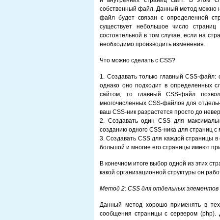
и внутренних страниц сайт. В этом с
собственный файл. Данный метод можно н
файл будет связан с определенной стр
существует небольшое число страниц 
состоятельной в том случае, если на ст
необходимо производить изменения.
Что можно сделать с CSS?
1. Создавать только главный CSS-файл: 
однако оно подходит в определенных сл
сайтом, то главный CSS-файл позвол
многочисленных CSS-файлов для отдельны
ваш CSS-ник разрастется просто до неве
2. Создавать один CSS для максималь
созданию одного CSS-ника для страниц с
3. Создавать CSS для каждой страницы в о
большой и многие его страницы имеют пр
В конечном итоге выбор одной из этих стра
какой организационной структуры он рабо
Метод 2: CSS для отдельных элементов
Данный метод хорошо применять в тех 
сообщения страницы с сервером (php).