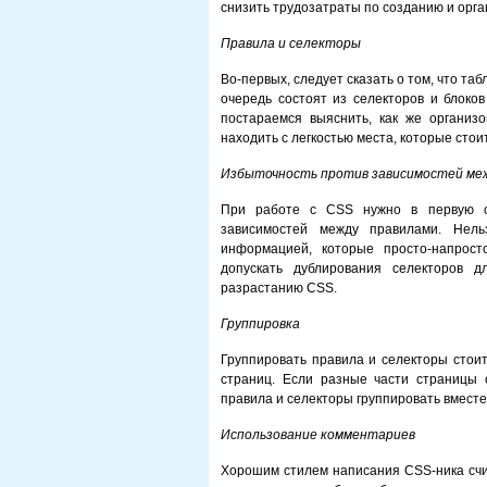
снизить трудозатраты по созданию и орг
Правила и селекторы
Во-первых, следует сказать о том, что та
очередь состоят из селекторов и блоко
постараемся выяснить, как же организ
находить с легкостью места, которые стои
Избыточность против зависимостей ме
При работе с CSS нужно в первую оч
зависимостей между правилами. Нель
информацией, которые просто-напрост
допускать дублирования селекторов 
разрастанию CSS.
Группировка
Группировать правила и селекторы стоит
страниц. Если разные части страницы о
правила и селекторы группировать вместе
Использование комментариев
Хорошим стилем написания CSS-ника счи