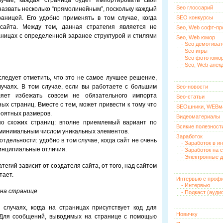
лучае, каждая страница будет импортировать свой
Seo глоссарий
азвать несколько “прямолинейным”, поскольку каждый
аницей. Его удобно применять в том случае, когда
SEO конкурсы
сайта. Между тем, данная стратегия является не
Seo, Web софт-п
раницах с определенной заранее структурой и стилями
Seo, Web юмор
- Seo демотива
- Seo игры
- Seo фото юмо
- Seo, Web анек
следует отметить, что это не самое лучшее решение,
учаях. В том случае, если вы работаете с большим
Seo-новости
яет избежать совсем не обязательного импорта
Seo-статьи
х страниц. Вместе с тем, может привести к тому что
SEOшники, WEBм
роятных размеров.
Видеоматериалы
но схожих страниц: вполне приемлемый вариант по
Всякие полезност
 минимальным числом уникальных элементов.
Заработок
тдельности: удобно в том случае, когда сайт не очень
- Заработок в и
инципиальные отличия.
- Заработок на 
- Электронные д
тегий зависит от создателя сайта, от того, над сайтом
тает.
Интервью с проф
- Интервью
 на странице
- Подкаст (ауди
случаях, когда на страницах присутствует код для
Новичку
 Для сообщений, выводимых на странице с помощью