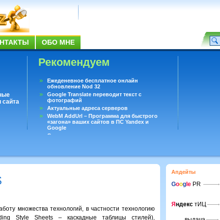
НТАКТЫ
ОБО МНЕ
Рекомендуем
Ежеденевное бесплатное онлайн
обновление Nod 32
ные
Google Translate переводит текст с
фотографий
 сайта
Актуальные адреса серверов
WebM AddUrl – Программа для быстрого
«загона» ваших сайтов в ПС Yandex и
Google
Существует вопросы, на которые не может
ответить даже Google
Переводчик Google для Android
Апдейты
S
G
o
o
g
le
PR
Я
ндекс
тИЦ
оту множества технологий, в частности технологию
ing Style Sheets – каскадные таблицы стилей),
выдача