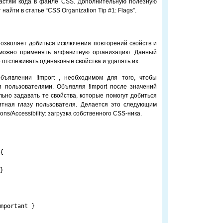
частям кода в файле CSS. Дополнительную полезную
йти в статье “CSS Organization Tip #1: Flags”.
 позволяет добиться исключения повторений свойств и
 можно применять алфавитную организацию. Данный
 отслеживать одинаковые свойства и удалять их.
бъявлении !import , необходимом для того, чтобы
 пользователями. Объявляя !import после значений
льно задавать те свойства, которые помогут добиться
иятная глазу пользователя. Делается это следующим
ions/Accessibility: загрузка собственного CSS-ника.
{

}

mportant }
