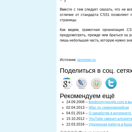
- }
Вместе с тем следует сказать, что не в
отличие от стандарта CSS1 позволяет 
страницы.
Как видим, грамотная организация C
предусмотреть, прежде чем браться за р
лишь небольшая часть, которую нужно зна
Источник:
seonews.ru
Поделиться в соц. сетя
Рекомендуем ещё
24.09.2008 --
feedproxy.google.com в в
02.04.2013 --
iMac по северокорейски
04.01.2014 --
О заработке в интернете
15.10.2012 --
YouTube сменил алгорит
22.03.2016 --
Удаленная работа в Каза