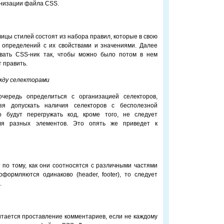
анизации файла CSS.
блицы стилей состоят из набора правил, которые в свою
в определений с их свойствами и значениями. Далее
овать CSS-ник так, чтобы можно было потом в нем
т править.
жду селекторами
ередь определиться с организацией селекторов,
зя допускать наличия селекторов с бесполезной
о будут перегружать код, кроме того, не следует
для разных элементов. Это опять же приведет к
 по тому, как они соотносятся с различными частями
формляются одинаково (header, footer), то следует
.
тается проставление комментариев, если не каждому