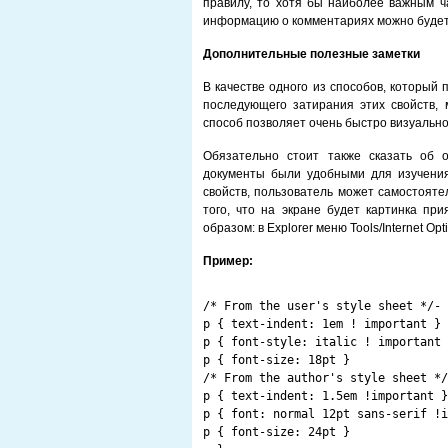
правилу, то хотя бы наиболее важным 
информацию о комментариях можно будет на
Дополнительные полезные заметки
В качестве одного из способов, который
последующего затирания этих свойств,
способ позволяет очень быстро визуально
Обязательно стоит также сказать об о
документы были удобными для изучения
свойств, пользователь может самостояте
того, что на экране будет картинка пр
образом: в Explorer меню Tools/Internet Opt
Пример:
/* From the user's style sheet */- 
p { text-indent: 1em ! important }

p { font-style: italic ! important 
p { font-size: 18pt }

/* From the author's style sheet */

p { text-indent: 1.5em !important }

p { font: normal 12pt sans-serif !i
p { font-size: 24pt }
