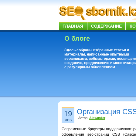
ГЛАВНАЯ
СОДЕРЖАНИЕ
КО
О блоге
Здесь собраны избранные статьи и
материалы, написанные опытными
seoшниками, вебмастерами, посвящен
созданию, продвижению и монетизации
с регулярным обновлением.
Организация CS
19
Автор:
Alexander
ЯНВ
Современные браузеры поддерживают раб
оформления веб-страниц CSS (Cascad