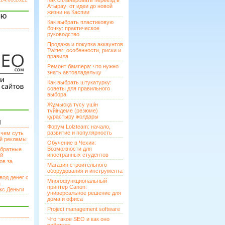
Как спланировать переезд в
Атырау: от идеи до новой
жизни на Каспии
ЯЮ
Как выбрать пластиковую
бочку: практическое
руководство
Продажа и покупка аккаунтов
Twitter: особенности, риски и
правила
Ремонт бампера: что нужно
знать автовладельцу
Как выбрать штукатурку:
советы для правильного
выбора
Жұмысқа түсу үшін
түйіндеме (резюме)
құрастыру жолдары
И
Форум Lolzteam: начало,
развитие и популярность
 чем суть
ой рекламы
Обучение в Чехии:
Возможности для
братные
иностранных студентов
ей
ов за
Магазин строительного
оборудования и инструмента
вод денег с
Многофункциональный
а
принтер Canon:
кс Деньги
универсальное решение для
дома и офиса
Project management software
Что такое SEO и как оно