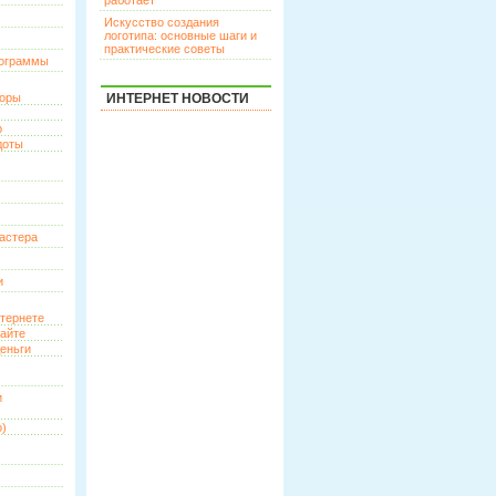
работает
Искусство создания
логотипа: основные шаги и
практические советы
рограммы
торы
ИНТЕРНЕТ НОВОСТИ
р
доты
астера
и
нтернете
сайте
еньги
и
о)