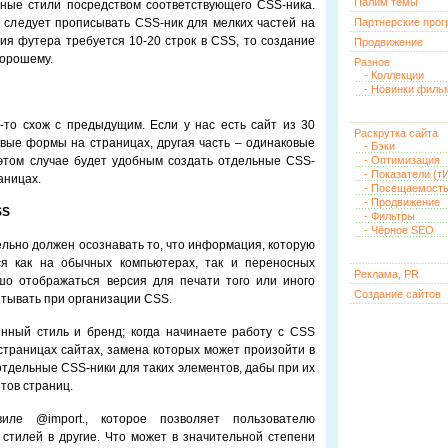
Палим темы
нные стили посредством соответствующего CSS-ника.
е следует прописывать CSS-ник для мелких частей на
Партнерские про
я футера требуется 10-20 строк в CSS, то создание
Продвижение
хорошему.
Разное
- Коллекции
- Новинки филь
то схож с предыдущим. Если у нас есть сайт из 30
Раскрутка сайта
овые формы на страницах, другая часть – одинаковые
- Бэки
этом случае будет удобным создать отдельные CSS-
- Оптимизация
- Показатели (тИ
аницах.
- Посещаемост
- Продвижение
SS
- Фильтры
- Чёрное SEO
льно должен осознавать то, что информация, которую
я как на обычных компьютерах, так и переносных
Реклама, PR
шо отображаться версия для печати того или иного
Создание сайтов
итывать при организации CSS.
нный стиль и бренд; когда начинаете работу с CSS
траницах сайтах, замена которых может произойти в
отдельные CSS-ники для таких элементов, дабы при их
тов страниц.
ле @import., которое позволяет пользователю
стилей в другие. Что может в значительной степени