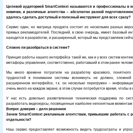
Целевой аудиторией SmartContext называются и профессионалы в ко
новички, и различные агентства – абсолютно разной подготовленнос
удалось сделать доступный и полезный инструмент для всех сразу?
Сервис один, но матрица продукта состоит из нескольких разных верси
прямых рекламодателей. Последний, в свою очередь, имеет базовый ин
находится в разработке, и расширенный, который мы представляем сейча
Сложно ли разобраться в системе?
Принцип работы нашего интерфейса такой же, как и у всех систем конте
метафоры управления, соответственно, работавший в этом ранее челове
Мы много времени потратили на разработку красивого, понятного
трудностей в понимании системы возникнуть не должно, сложней 
расширенном интерфейсе, т.к. он несколько перегружен – информаци
очень много на каждом экране, в этом случае потребуется время, чтобы в
У нас есть довольно разветвленная техническая поддержка по сис
разработать видеокурсы, посвященные наиболее непонятным моментам 
Вопрос доверия – дело решенное
Зачем SmartContext рекламным агентствам, привыкшим работать с 
отдельности?
Наш сервис предоставляет возможность видеть трудозатраты и упрос