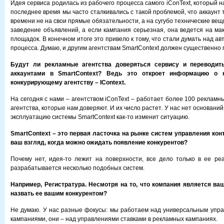
Идея сервиса родилась из рабочего процесса самого iConText, который на
последнее время мы часто сталкивались с такой проблемой, что аккаунт 
времени не на свои прямые обязательности, а на сугубо технические вещ
заведение объявлений, а если кампания серьезная, она ведется на ма
площадок. В конечном итоге это привело к тому, что стали думать над а
процесса. Думаю, и другим агентствам SmartContext должен существенно 
Будут ли рекламные агентства доверяться сервису и переводит
аккаунтами в SmartContext? Ведь это откроет информацию о 
конкурирующему агентству – IContext.
На сегодня с нами – агентством iConText – работает более 100 рекламных
агентства, которые нам доверяют. И их число растет. У нас нет оснований
эксплуатацию системы SmartContext как-то изменит ситуацию.
SmartContext – это первая ласточка на рынке систем управления кон
ваш взгляд, когда можно ожидать появление конкурентов?
Почему нет, идея-то лежит на поверхности, все дело только в ее ре
разрабатывается несколько подобных систем.
Например, Регистратура. Несмотря на то, что компания является ва
назвать ее вашим конкурентом?
Не думаю. У нас разные фокусы: мы работаем над универсальным упр
кампаниями, они – над управлениями ставками в рекламных кампаниях.