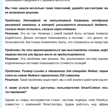
принимаем к сведению и стараемся воплотить.
Мы тоже нашли несколько таких пожеланий, давайте рассмотрим: м
ее возможное решение.
Проблема:
Интерфейс не интуитивный. Например, отобража
рекламной кампании, в которой указывается начальный бюджет,
сколько денег осталось, сколько израсходовано.
Решение:
Это не так. Начиная с самой первой беты, которая появила
апдейтился. Деньги, которые показывались в системе – это деньги, ко
пользователя. Как только появлялись траты, это отражалось на представ
Проблема:
На что ориентироваться при выставлении ставок, инф
первого места или других мест не предоставляется.
Решение:
Эта проблема уже решена. Мы реализовали систему оценки
подключенных системах показывается стоимость позиций.
Проблема:
Размер ссылки в объявлении для площадки Яндекс огран
хотя на самом Яндексе ограничение 250 символов.
Решение:
Такая проблема существует, мы о ней знаем и работаем над е
А какие услуги будут доступны пользователям SmartContext пос
тестирования?
Одним из новых инструментов станет система подбора слов SmartLe
совместно с компанией Регистратура. Будем работать над эффек