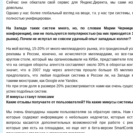
Сейчас они обкатали свой сервис для Яндекс.Директа, мы сами ис
довольны.
Однако у нас более глобальный взгляд на вещи, т.к. у нас три системы,
полностью унифицирован.
На Западе таких систем много, но, по словам Марии Черницк
конференции), они не пользуются популярностью (на них приходится 
рынка). Почем не испугал не совсем удачный опыт западных коллег?
На мой взгляд, 15-20% от много-миллиардного рынка, это грандиозный ус
рекламы в России, конечно, не исчисляется миллиардами, но все-та
круглом столе, который мы организовывали на КИБе, представители пло
что на сегодня обороты агентств составляют около 30% в оборотах кон
значит, что в 2007 году через агентства прошло больше 65 миллио
предполагать, что любая подобная система в России ли, на Западе 
такими монстрами, как Google или Yandex.
Но при этом доля в размере 20% рассматривается нами как очень сущес
успех подобных систем.
И минусы станут плюсами
Какие отзывы получаете от пользователей? На какие минусы системы
Мы очень благодарны нашим пользователям за обратную связь. Нам п
которые содержат информацию о небольших недочетах, которые есть
вопросы касаются дополнительных возможностей при работе с рек
которые уже есть на площадках, но еще нет в бета-версии SmartCont