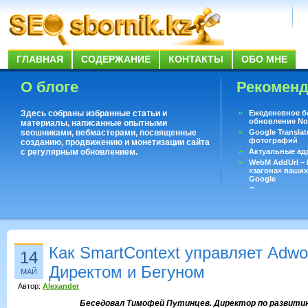
ГЛАВНАЯ
СОДЕРЖАНИЕ
КОНТАКТЫ
ОБО МНЕ
О блоге
Рекомен
Здесь собраны избранные статьи и
Ежеденевное б
обновление No
материалы, написанные опытными
seoшниками, вебмастерами, посвященные
Google Translat
фотографий
созданию, продвижению и монетизации сайта
с регулярным обновлением.
Актуальные ад
WebM AddUrl –
«загона» ваших
Google
Существует воп
ответить даже 
Переводчик Goo
Как SmartContext управляет Adwo
14
Директом и Бегуном
МАЙ
Автор:
Alexander
Беседовал Тимофей Путинцев. Директор по развити