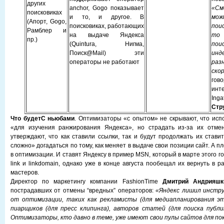
других
anchor, Gogo показывает
«С
поисковиках
и то, и другое. В
мож
(Апорт, Gogo,
поисковиках, работающих
пои
Рамблер и
на выдаче Яндекса
то 
пр.)
(Quintura, Нигма,
пои
Поиск@Mail) эти
инд
операторы не работают
раз
ско
гов
инт
I
Стр
Что будет
С ньюбами
. Оптимизаторы «с опытом» не скрывают, что испо
«для изучения ранжирования Яндекса», но страдать из-за их отм
утверждают, что как ставили ссылки, так и будут продолжать их стави
сложно» догадаться по тому, как меняет в выдаче свои позиции сайт. А п
в оптимизации. И ставят Яндексу в пример MSN, который в марте этого 
link и linkdomain, однако уже в конце августа пообещал их вернуть в р
мастеров.
Директор по маркетингу компании FashionTime
Дмитрий Андрияшк
пострадавших от отмены “вредных” операторов:
«Яндекс лишил инстр
от оптимизации, таких как рекламисты (для медиапланирования э
пиарщиков (для пресс клипинга), авторов статей (для поиска публи
Оптимизаторы, кто давно в теме, уже имеют свои пулы сайтов для пок