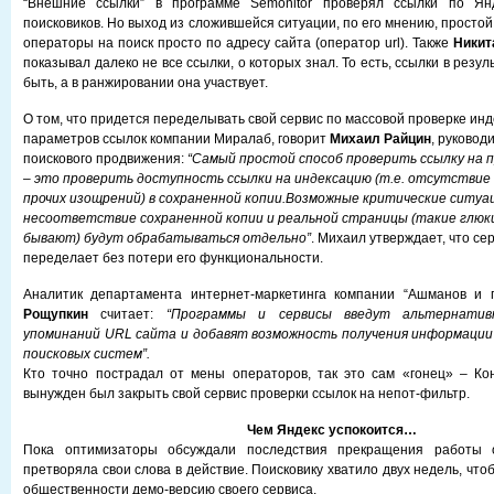
“Внешние ссылки” в программе Semonitor проверял ссылки по Янд
поисковиков. Но выход из сложившейся ситуации, по его мнению, простой
операторы на поиск просто по адресу сайта (оператор url). Также
Никит
показывал далеко не все ссылки, о которых знал. То есть, ссылки в резу
быть, а в ранжировании она участвует.
О том, что придется переделывать свой сервис по массовой проверке инд
параметров ссылок компании Миралаб, говорит
Михаил Райцин
, руковод
поискового продвижения:
“Самый простой способ проверить ссылку на 
– это проверить доступность ссылки на индексацию (т.е. отсутствие n
прочих изощрений) в сохраненной копии.Возможные критические ситуац
несоответствие сохраненной копии и реальной страницы (такие глюки
бывают) будут обрабатываться отдельно”
. Михаил утверждает, что се
переделает без потери его функциональности.
Аналитик департамента интернет-маркетинга компании “Ашманов и
Рощупкин
считает:
“Программы и сервисы введут альтернатив
упоминаний URL сайта и добавят возможность получения информации 
поисковых систем”.
Кто точно пострадал от мены операторов, так это сам «гонец» – Ко
вынужден был закрыть свой сервис проверки ссылок на непот-фильтр.
Чем Яндекс успокоится…
Пока оптимизаторы обсуждали последствия прекращения работы о
претворяла свои слова в действие. Поисковику хватило двух недель, что
общественности демо-версию своего сервиса.