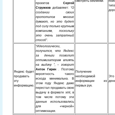
смотреть беклинки.
пои
проектов
Сергей
типа
Стружков
добавляет:
“О
дор
создании своих
прототипов многие
думают, но это будет
под силу только крупным
компаниям, поскольку
это очень затратный
способ”
.
“Идеологически,
получится, что Яндекс
за деньги позволит
оптимизаторам влиять
на выдачу ”, – говорит
Антон Гирин
. Поэтому
Яндекс будет
Получение
вероятность такого
продавать
необходимой
Это
исхода минимальна. В
эту
информации из
дене
этом году Яндекс даже
информацию.
первых рук.
перестал продавать свою
выдачу в формате xml, в
том числе потому эти
данные использовались
для «черной»
оптимизации.