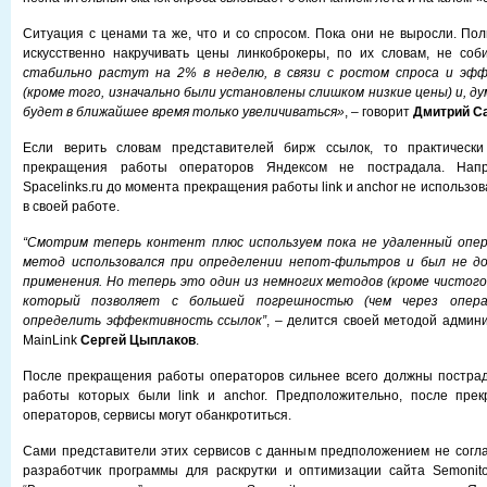
Ситуация с ценами та же, что и со спросом. Пока они не выросли. Пол
искусственно накручивать цены линкоброкеры, по их словам, не со
стабильно растут на 2% в неделю, в связи с ростом спроса и эф
(кроме того, изначально были установлены слишком низкие цены) и, д
будет в ближайшее время только увеличиваться»
, – говорит
Дмитрий С
Если верить словам представителей бирж ссылок, то практическ
прекращения работы операторов Яндексом не пострадала. Нап
Spacelinks.ru до момента прекращения работы link и anchor не использ
в своей работе.
“Смотрим теперь контент плюс используем пока не удаленный опер
метод использовался при определении непот-фильтров и был не д
применения. Но теперь это один из немногих методов (кроме чистого
который позволяет с большей погрешностью (чем через опера
определить эффективность ссылок”
, – делится своей методой админ
MainLink
Сергей Цыплаков
.
После прекращения работы операторов сильнее всего должны пострад
работы которых были link и anchor. Предположительно, после пре
операторов, сервисы могут обанкротиться.
Сами представители этих сервисов с данным предположением не согл
разработчик программы для раскрутки и оптимизации сайта Semonito