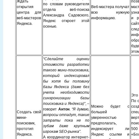
Ждать
поз
по словам руководителя
открытия
Веб-мастера получат
мас
отдела веб-поиска
центра для
всю нужную
узна
Александра Садовского,
веб-мастеров
информацию.
и р
Яндекс откроет этой
Яндекса.
сай
осенью.
сл
ин
обр
буде
это
“Сделайте оценки
стоимости разработки
такого мини-поисковика,
который индексировал
бы хотя бы половину
базы Яндекса (даже без
учета необходимости
Это 
синхронизации базы
По 
поисковика и Яндекса)”
, –
Можно будет с
соз
говорит
Антон
.
“Я думаю,
Создать свой
большей
спе
вопросы отпадут, такие
мини-
уверенностью
вер
затраты пока не по
поисковик,
предполагать,
поис
зубам даже крупным
прототип
индексирует ли
500
игрокам SEO-рынка”.
Яндекса.
Яндекс ссылки и
«Бо
А координатор интернет-