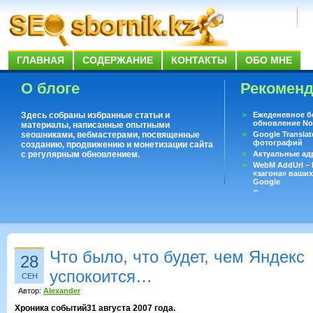
ГЛАВНАЯ
СОДЕРЖАНИЕ
КОНТАКТЫ
ОБО МНЕ
О блоге
Рекомен
Здесь собраны избранные статьи и
Ежеденевное б
обновление No
материалы, написанные опытными
seoшниками, вебмастерами, посвященные
Google Translat
фотографий
созданию, продвижению и монетизации сайта
с регулярным обновлением.
Актуальные ад
WebM AddUrl –
«загона» ваших
Google
Существует воп
ответить даже 
Переводчик Goo
Что было, что будет, чем Яндекс
28
успокоится…
СЕН
Автор:
Alexander
Хроника событий
31 августа 2007 года.