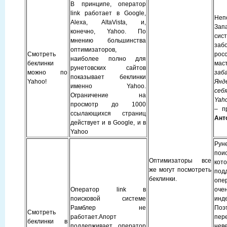
В принципе, оператор
link работает в Google,
Неп
Alexa, AltaVista, и,
Зап
конечно, Yahoo. По
си
мнению большинства
заб
оптимизаторов,
Смотреть
рос
наиболее полно для
беклинки
мас
рунетовских сайтов
можно по
за
показывает беклинки
Yahoo!
Янд
именно Yahoo.
себ
Ограничение на
Yah
просмотр до 1000
– п
ссылающихся страниц
Ант
действует и в Google, и в
Yahoo
Рун
пои
Оптимизаторы все
кот
же могут посмотреть
под
беклинки.
опе
Оператор link в
оче
поисковой системе
инд
Рамблер не
Поэ
Смотреть
работает.Апорт
пер
беклинки в
поддерживает оператор
неве