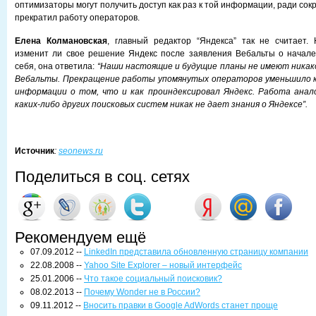
оптимизаторы могут получить доступ как раз к той информации, ради сок
прекратил работу операторов.
Елена Колмановская
, главный редактор “Яндекса” так не считает
изменит ли свое решение Яндекс после заявления Вебальты о начале
себя, она ответила:
“Наши настоящие и будущие планы не имеют никако
Вебальты. Прекращение работы упомянутых операторов уменьшило 
информации о том, что и как проиндексировал Яндекс.
Работа анал
каких-либо других поисковых систем никак не дает знания о Яндексе”.
Источник
:
seonews.ru
Поделиться в соц. сетях
Рекомендуем ещё
07.09.2012 --
LinkedIn представила обновленную страницу компании
22.08.2008 --
Yahoo Site Explorer – новый интерфейс
25.01.2006 --
Что такое социальный поисковик?
08.02.2013 --
Почему Wonder не в России?
09.11.2012 --
Вносить правки в Google AdWords станет проще