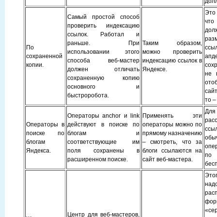
долл
Это
Самый простой способ
что
проверить индексацию
дол
ссылок. Работал и
раз
раньше. При
Таким образом,
По
ссы
использовании этого
можно проверить
сохраненной
апд
способа веб-мастер
индексацию ссылок в
копии.
сох
должен отличать
Яндексе.
не 
сохраненную копию
ото
основного и
сай
быстроробота.
то – 
Для
Операторы anchor и link
Применять эти
рас
Операторы в
действуют в поиске по
операторы можно по
ссыл
поиске по
блогам и
прямому назначению
обы
блогам
соответствующие им
– смотреть, что за
опе
Яндекса.
поля сохранены в
блоги ссылаются на
п
расширенном поиске.
сайт веб-мастера.
бес
Это
над
рас
фор
«сер
Центр для веб-мастеров,