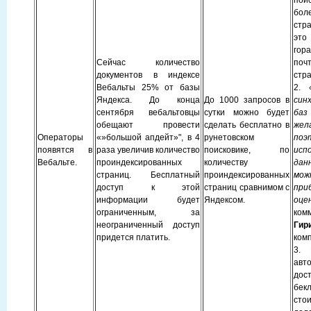
поис
бол
стр
эт
гор
Сейчас количество
поч
документов в индексе
стра
Вебальты 25% от базы
2.
Яндекса. До конца
До 1000 запросов в
син
сентября вебальтовцы
сутки можно будет
ба
обещают провести
сделать бесплатно в
жел
Операторы
«»большой апдейт»", в 4
рунетовском
поэ
появятся в
раза увеличив количество
поисковике, по
исп
Вебальте.
проиндексированных
количеству
дан
страниц. Бесплатный
проиндексированных
мож
доступ к этой
страниц сравнимом с
при
информации будет
Яндексом.
оце
ограниченным, за
ком
неограниченный доступ
Гир
придется платить.
ком
3. 
авт
до
бек
сто