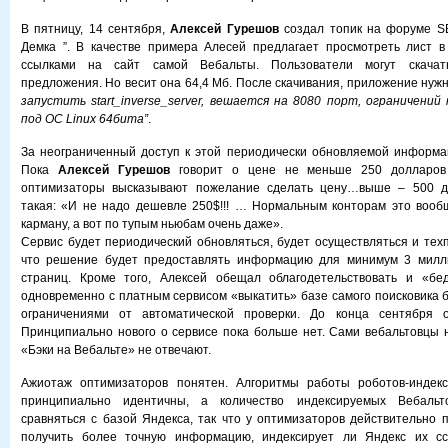
В пятницу, 14 сентября,
Алексей Гурешов
создал топик на форуме SE
Демка ”. В качестве примера Алесей предлагает просмотреть лист 
ссылками на сайт самой Вебальты. Пользователи могут скачат
предложения. Но весит она 64,4 Мб. После скачивания, приложение нуж
запустить start_inverse_server, вешается на 8080 порт, ограничений
под OC Linux 64бита”
.
За неограниченный доступ к этой периодически обновляемой информа
Пока
Алексей Гурешов
говорит о цене не меньше 250 долларов
оптимизаторы высказывают пожелание сделать цену…выше – 500 до
такая: «И не надо дешевле 250$!!! … Нормальным конторам это вооб
карману, а вот по тупым ньюбам очень даже».
Сервис будет периодический обновляться, будет осуществляться и тех
что решение будет предоставлять информацию для минимум 3 милл
страниц. Кроме того, Алексей обещал облагодетельствовать и «бе
одновременно с платным сервисом «выкатить» базе самого поисковика 
ограничениями от автоматической проверки. До конца сентября о
Принципиально нового о сервисе пока больше нет. Сами вебальтовцы 
«Бэки на Вебальте» не отвечают.
Ажиотаж оптимизаторов понятен. Алгоритмы работы роботов-индекс
принципиально идентичны, а количество индексируемых Вебаль
сравняться с базой Яндекса, так что у оптимизаторов действительно 
получить более точную информацию, индексирует ли Яндекс их сс