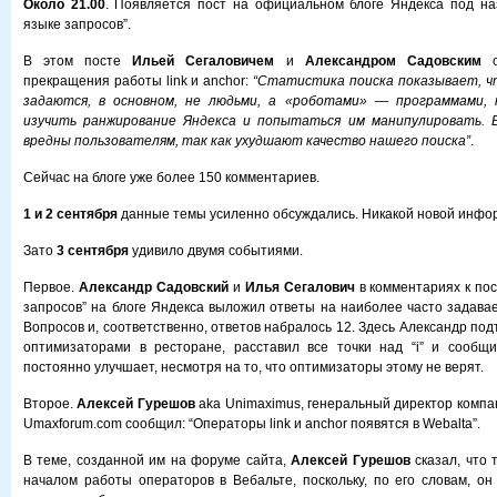
Около 21.00
. Появляется пост на официальном блоге Яндекса под на
языке запросов”.
В этом посте
Ильей Сегаловичем
и
Александром Садовским
о
прекращения работы link и anchor:
“Статистика поиска показывает, ч
задаются, в основном, не людьми, а «роботами» — программами, 
изучить ранжирование Яндекса и попытаться им манипулировать. 
вредны пользователям, так как ухудшают качество нашего поиска”
.
Сейчас на блоге уже более 150 комментариев.
1 и 2 сентября
данные темы усиленно обсуждались. Никакой новой инфор
Зато
3 сентября
удивило двумя событиями.
Первое.
Александр Садовский
и
Илья Сегалович
в комментариях к пос
запросов” на блоге Яндекса выложил ответы на наиболее часто задава
Вопросов и, соответственно, ответов набралось 12. Здесь Александр под
оптимизаторами в ресторане, расставил все точки над “i” и сообщи
постоянно улучшает, несмотря на то, что оптимизаторы этому не верят.
Второе.
Алексей Гурешов
aka Unimaximus, генеральный директор комп
Umaxforum.com сообщил: “Операторы link и anchor появятся в Webalta”.
В теме, созданной им на форуме сайта,
Алексей Гурешов
сказал, что 
началом работы операторов в Вебальте, поскольку, по его словам, он