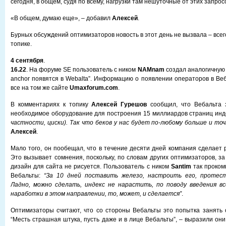
сегодня, в общем, судя по всему, нагрузки там нешуточные от этих запрос
«В общем, думаю еще», – добавил
Алексей
.
Бурных обсуждений оптимизаторов новость в этот день не вызвала – всег
топике.
4 сентября
.
16.22
. На форуме SE пользователь с ником
NAMnam
создал аналогичную 
anchor появятся в Webalta”. Информацию о появлении операторов в Ве
все на том же сайте
Umaxforum.com
.
В комментариях к топику
Алексей Гурешoв
сообщил, что Вебальта з
необходимое оборудование для построения 15 миллиардов страниц инд
частности, циски). Так что беков у нас будет по-любому больше и точ
Алексей
.
Мало того, он пообещал, что в течение десяти дней компания сделает 
Это вызывает сомнения, поскольку, по словам других оптимизаторов, з
дизайн для сайта не рисуется. Пользователь с ником
Santim
так проком
Вебальты:
“За 10 дней поставить железо, настроить его, протест
Ладно, можно сделать, индекс не нарастить, по поводу введения вс
наработки в этом направлении, то, может, и сделается”
.
Оптимизаторы считают, что со стороны Вебальты это попытка занять
“Месть страшная штука, пусть даже и в лице Вебальты”, – выразили он