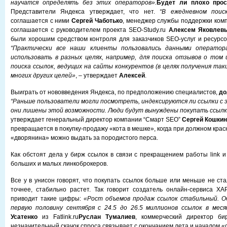
научатся определять без этих операторов».
Будет ли плохо про
Представители Яндекса утверждает, что нет.
“В ежедневном поис
соглашается с ними
Сергей Чаботько
, менеджер службы поддержки ком
соглашается с руководителем проекта SEO-Study.ru
Алексем Яковлев
были хорошим средством контроля для заказчиков SEO-услуг и ресурсо
“Практически все наши клиенты пользовались данными оператор
использовать в разных целях, например, для поиска отзывов о том 
поиска ссылок, ведущих на сайты конкурентов (в целях получения таки
многих других целей»
, – утверждает
Алексей
.
Выиграть от нововведения Яндекса, по предположению специалистов,
до
“Раньше пользователи могли посмотреть, индексируются ли ссылки с 
они лишены этой возможности. Люди будут вынуждены покупать ссылк
утверждает генеральный директор компании “Смарт SEO”
Сергей Кошкин
превращается в покупку-продажу «кота в мешке», когда при должном кра
«дворянина» можно выдать за породистого перса.
Как обстоят дела у бирж ссылок в связи с прекращением работы link и
больших и малых линкоброкеров.
Все у в унисон говорят, что покупать ссылок больше или меньше не ст
точнее, стабильно растет. Так говорит создатель онлайн-сервиса X
приводит такие цифры:
«Рост объемов продаж ссылок стабильный. О
первую половину сентября с 24.5 до 26.5 миллионов ссылок в меся
Усатенко
из Fatlink.ru
Руслан Тумалиев
, коммерческий директор бирж
незначительный скачок спроса связывает с окончанием лета и началом «