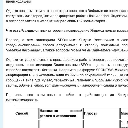
происходящем.
Однако новость о том, что операторы появятся в Вебальте не нашла таког
среде оптимизаторов, как и прекращение работы link и anchor Яндексом.
и anchor появятся в Webalta”
набрал лишь 152 комментария.
Что есть
Реакцию оптимизаторов на нововведение Яндекса нельзя назват
Первое, о чем заговорили SEOшники: Яндекс
“расписался в св
совершенствовании своего алгоритма”
. В сторону поисковика по
“дележке песочницы”
, а также вопросы
“когда же вы займетесь улучшени
Однако ситуацию в связи с прекращением работы операторов посчита
люди, новые в оптимизации. Более опытные SEO-специалисты навскидку
способов посмотреть беклинки. Например, на форуме SEONEWS
Михаил
«Корпорации РБС» «спалил» один из них – по сохраненной копии. На бл
сообщения типа:
“Да ну вас, перехожу на Рамблер” и “Если вам нужно у
сайты, идите в Yahoo, вот там «истинный» авторитет сайта и можн
Перечень всех возможных способов от работающих до бредо
систематизировать.
Насколько способ
Способ
Плюсы
Мин
реален в исполнении
1. 