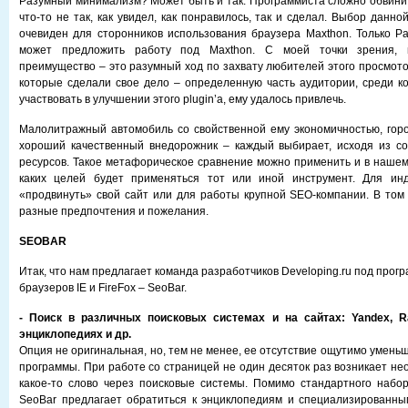
Разумный минимализм? Может быть и так. Программиста сложно обвинить
что-то не так, как увидел, как понравилось, так и сделал. Выбор данн
очевиден для сторонников использования браузера Maxthon. Только Pa
может предложить работу под Maxthon. С моей точки зрения, г
преимущество – это разумный ход по захвату любителей этого просмото
которые сделали свое дело – определенную часть аудитории, среди 
участвовать в улучшении этого plugin’a, ему удалось привлечь.
Малолитражный автомобиль со свойственной ему экономичностью, гор
хороший качественный внедорожник – каждый выбирает, исходя из со
ресурсов. Такое метафорическое сравнение можно применить и в нашем 
каких целей будет применяться тот или иной инструмент. Для ин
«продвинуть» свой сайт или для работы крупной SEO-компании. В том 
разные предпочтения и пожелания.
SEOBAR
Итак, что нам предлагает команда разработчиков Developing.ru под пр
браузеров IE и FireFox – SeoBar.
- Поиск в различных поисковых системах и на сайтах: Yandex, Ram
энциклопедиях и др.
Опция не оригинальная, но, тем не менее, ее отсутствие ощутимо умен
программы. При работе со страницей не один десяток раз возникает не
какое-то слово через поисковые системы. Помимо стандартного набо
SeoBar предлагает обратиться к энциклопедиям и специализированны