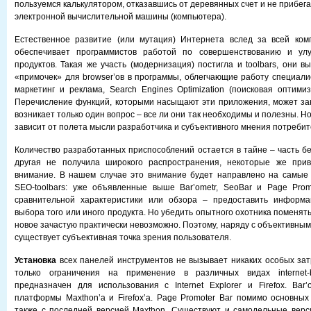
пользуемся калькулятором, отказавшись от деревянных счет и не прибег
электронной вычислительной машины (компьютера).
Естественное развитие (или мутация) Интернета вслед за всей ком
обеспечивает программистов работой по совершенствованию и ул
продуктов. Такая же участь (модернизация) постигла и toolbars, они 
«примочек» для browser’ов в программы, облегчающие работу специалис
маркетинг и реклама, Search Engines Optimization (поисковая оптими
Перечисление функций, которыми насыщают эти приложения, может зан
возникает только один вопрос – все ли они так необходимы и полезны. Но 
зависит от полета мысли разработчика и субъективного мнения потребит
Количество разработанных приспособлений остается в тайне – часть бе
другая не получила широкого распространения, некоторые же при
внимание. В нашем случае это внимание будет направлено на самые 
SEO-toolbars: уже объявленные выше Bar’ometr, SeoBar и Page Prom
сравнительной характеристики или обзора – предоставить информ
выбора того или иного продукта. Но убедить опытного охотника поменят
новое зачастую практически невозможно. Поэтому, наряду с объективным
существует субъективная точка зрения пользователя.
Установка
всех панелей инструментов не вызывает никаких особых за
только ограничения на применение в различных видах internet-b
предназначен для использования с Internet Explorer и Firefox. Bar
платформы Maxthon’a и Firefox’a. Page Promoter Bar помимо основных 
также с последней версией Maxthon. Существуют и самодельные верс