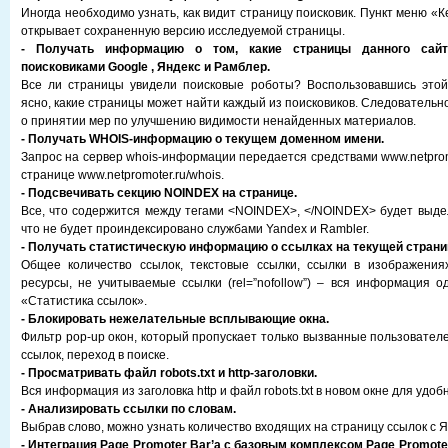
Иногда необходимо узнать, как видит страницу поисковик. Пункт меню «
открывает сохраненную версию исследуемой страницы.
- Получать информацию о том, какие страницы данного сайт
поисковиками Google , Яндекс и Рамблер.
Все ли страницы увидели поисковые роботы? Воспользовавшись этой
ясно, какие страницы может найти каждый из поисковиков. Следовательн
о принятии мер по улучшению видимости ненайденных материалов.
- Получать WHOIS-информацию о текущем доменном имени.
Запрос на сервер whois-информации передается средствами www.netprom
странице www.netpromoter.ru/whois.
- Подсвечивать секцию NOINDEX на странице.
Все, что содержится между тегами <NOINDEX>, </NOINDEX> будет выдел
что не будет проиндексировано службами Yandex и Rambler.
- Получать статистическую информацию о ссылках на текущей страни
Общее количество ссылок, текстовые ссылки, ссылки в изображения
ресурсы, не учитываемые ссылки (rel=”nofollow”) – вся информация о
«Статистика ссылок».
- Блокировать нежелательные всплывающие окна.
Фильтр pop-up окон, который пропускает только вызванные пользовател
ссылок, переход в поиске.
- Просматривать файл robots.txt и http-заголовки.
Вся информация из заголовка http и файл robots.txt в новом окне для удоб
- Анализировать ссылки по словам.
Выбрав слово, можно узнать количество входящих на страницу ссылок с Я
- Интеграция Page Promoter Bar’a с базовым комплексом Page Promote