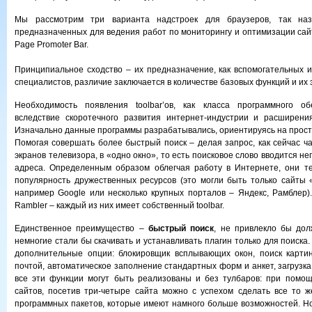
Мы рассмотрим три варианта надстроек для браузеров, так наз
предназначенных для ведения работ по мониторингу и оптимизации сайта
Page Promoter Bar.
Принципиальное сходство – их предназначение, как вспомогательных 
специалистов, различие заключается в количестве базовых функций и их
Необходимость появления toolbar’ов, как класса программного об
вследствие скоротечного развития интернет-индустрии и расширения
Изначально данные программы разрабатывались, ориентируясь на просто
Помогая совершать более быстрый поиск – делая запрос, как сейчас ч
экранов телевизора, в «одно окно», то есть поисковое слово вводится не
адреса. Определенным образом облегчая работу в Интернете, они т
популярность дружественных ресурсов (это могли быть только сайты
например Google или несколько крупных порталов – Яндекс, Рамблер).
Rambler – каждый из них имеет собственный toolbar.
Единственное преимущество –
быстрый поиск
, не привлекло бы дол
немногие стали бы скачивать и устанавливать плагин только для поиск
дополнительные опции: блокировщик всплывающих окон, поиск картин
почтой, автоматическое заполнение стандартных форм и анкет, загрузк
все эти функции могут быть реализованы и без тулбаров: при помощ
сайтов, посетив три-четыре сайта можно с успехом сделать все то 
программных пакетов, которые имеют намного больше возможностей. Н