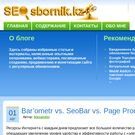
ГЛАВНАЯ
СОДЕРЖАНИЕ
КОНТАКТЫ
ОБО МНЕ
О блоге
Рекомен
Здесь собраны избранные статьи и
Ежеденевное б
обновление No
материалы, написанные опытными
seoшниками, вебмастерами, посвященные
Google Translat
фотографий
созданию, продвижению и монетизации сайта
с регулярным обновлением.
Актуальные ад
WebM AddUrl –
«загона» ваших
Google
Существует воп
ответить даже 
Переводчик Goo
Bar’ometr vs. SeoBar vs. Page Pro
01
Автор:
Alexander
АВГ
Ресурсы Интернета с каждым днем предлагают все большее количество 
обещающих увеличение уровня удобства и эффективности работы с «эл