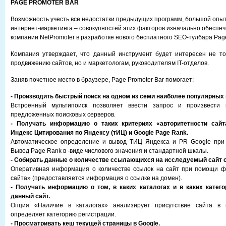
PAGE PROMOTER BAR
Возможность учесть все недостатки предыдущих программ, большой опы
интернет-маркетинга – совокупностей этих факторов изначально обеспе
компании NetPromoter в разработке нового бесплатного SEO-тулбара Page
Компания утверждает, что данный инструмент будет интересен не то
продвижению сайтов, но и маркетологам, руководителям IT-отделов.
Заняв почетное место в браузере, Page Promoter Bar помогает:
- Производить быстрый поиск на одном из семи наиболее популярных 
Встроенный мультипоиск позволяет ввести запрос и произвести
предложенных поисковых серверов.
- Получать информацию о таких критериях «авторитетности сайта
Индекс Цитирования по Яндексу (тИЦ) и Google Page Rank.
Автоматическое определение и вывод ТИЦ Яндекса и PR Google при
Вывод Page Rank в -виде числового значения и стандартной шкалы.
- Собирать данные о количестве ссылающихся на исследуемый сайт с
Оперативная информация о количестве ссылок на сайт при помощи ф
сайта» (предоставляется информация о ссылке на домен).
- Получать информацию о том, в каких каталогах и в каких катего
данный сайт.
Опция «Наличие в каталогах» анализирует присутствие сайта в в
определяет категорию регистрации.
- Просматривать кеш текущей страницы в Google.