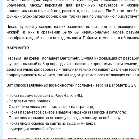
браузеров. Между версиями для различных браузеров у каждого
принципиальных отличий нет, разве что, в версии для FireFox нет необ
функции блокиратора pop-up окон, так как она по умолчанию присутствует
Число функций у каждого из них различно, но есть ряд совпадающих оп
каждой из них в сравнении было бы нерационально, более разум
разобрать каждый toolbar по отдельности. Пойдем от меньшего к большем
BAR’OMETR
Первым «на ковер» попадает
Bar’Ometr
. Скупая информация от разрабо
функциональный набор оправдывают название программы в том смысле, 
действительно как барометр – приблизительно указывает давление (сост
подрегулировать механизм, так как код открыт для всех желающих его изм
Вот список заявленных возможностей последней версии Bar’оМетр 1.2.0:
- Показ параметров сайта: PageRank, тИЦ;
- Подсветка тега noindex;
- Статистика числа внешних ссылок на странице;
- Показ параметров сайтов в выдаче Яндекса (в Поиске и Каталоге);
- Показ числа ссылок на страницу по выделенному на ней слову;
- Показ числа ссылок на сайты из выдачи Яндекса;
- Нумерация позиций в Google.