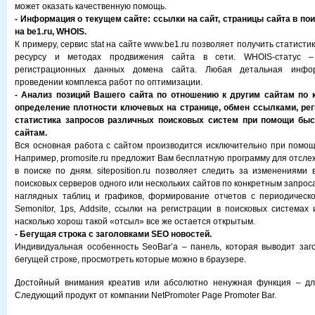
может оказать качественную помощь.
- Информация о текущем сайте: ссылки на сайт, страницы сайта в пои
на be1.ru, WHOIS.
К примеру, сервис stat на сайте www.be1.ru позволяет получить статисти
ресурсу и методах продвижения сайта в сети. WHOIS-статус 
регистрационных данных домена сайта. Любая детальная инфо
проведении комплекса работ по оптимизации.
- Анализ позиций Вашего сайта по отношению к другим сайтам по 
определение плотности ключевых на странице, обмен ссылками, реги
статистика запросов различных поисковых систем при помощи быс
сайтам.
Вся основная работа с сайтом производится исключительно при помощ
Например, promosite.ru предложит Вам бесплатную программу для отсле
в поиске по дням. siteposition.ru позволяет следить за изменениями 
поисковых серверов одного или нескольких сайтов по конкретным запро
наглядных таблиц и графиков, формирование отчетов с периодическо
Semonitor, 1ps, Addsite, ссылки на регистрации в поисковых системах
насколько хорош такой «отсыл» все же остается открытым.
- Бегущая строка с заголовками SEO новостей.
Индивидуальная особенность SeoBar’a – панель, которая выводит заг
бегущей строке, просмотреть которые можно в браузере.
Достойный внимания креатив или абсолютно ненужная функция – для
Следующий продукт от компании NetPromoter Page Promoter Bar.