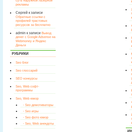
суть наружной лазерной
рекламы
Сергей к записи
Обратные ссылки с
профилей трастовых
ресурсов за бесплатно
admin к записи
Вывод
денег с Google Adsense на
Webmoney и Яндекс
Деньги
РУБРИКИ
Seo блог
Seo глоссарий
SEO конкурсы
Seo, Web софт-
программы
Seo, Web юмор
- Seo демотиваторы
- Seo игры
- Seo фото юмор
- Seo, Web анекдоты
И