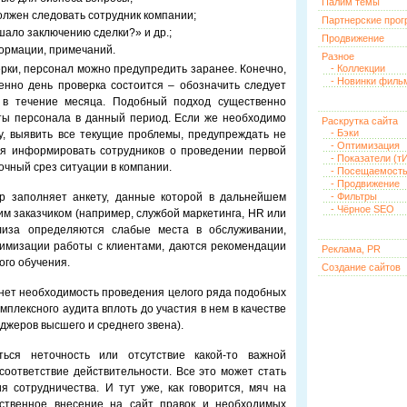
Палим темы
лжен следовать сотрудник компании;
Партнерские про
ало заключению сделки?» и др.;
Продвижение
ормации, примечаний.
Разное
ерки, персонал можно предупредить заранее. Конечно,
- Коллекции
- Новинки филь
енно день проверка состоится – обозначить следует
, в течение месяца. Подобный подход существенно
ты персонала в данный период. Если же необходимо
Раскрутка сайта
- Бэки
у, выявить все текущие проблемы, предупреждать не
- Оптимизация
тся информировать сотрудников о проведении первой
- Показатели (тИ
очный срез ситуации в компании.
- Посещаемост
- Продвижение
р заполняет анкету, данные которой в дальнейшем
- Фильтры
- Чёрное SEO
м заказчиком (например, службой маркетинга, HR или
лиза определяются слабые места в обслуживании,
тимизации работы с клиентами, даются рекомендации
Реклама, PR
ого обучения.
Создание сайтов
нет необходимость проведения целого ряда подобных
плексного аудита вплоть до участия в нем в качестве
джеров высшего и среднего звена).
ься неточность или отсутствие какой-то важной
оответствие действительности. Все это может стать
 сотрудничества. И тут уже, как говорится, мяч на
ественное внесение на сайт правок и необходимых