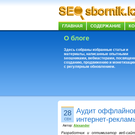
ГЛАВНАЯ
СОДЕРЖАНИЕ
КО
О блоге
Здесь собраны избранные статьи и
материалы, написанные опытными
seoшниками, вебмастерами, посвящен
созданию, продвижению и монетизации
с регулярным обновлением.
Аудит оффлайнов
28
интернет-реклам
СЕН
Автор:
Alexander
Разработчик и оптимизатор веб-сайт