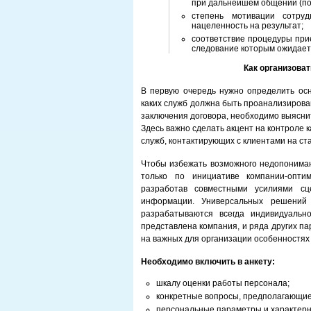
при дальнейшем общении (по
степень мотивации сотруд
нацеленность на результат;
соответствие процедуры при
следование которым ожидает 
Как организоват
В первую очередь нужно определить ос
каких служб должна быть проанализирован
заключения договора, необходимо выясни
Здесь важно сделать акцент на контроле 
служб, контактирующих с клиентами на ст
Чтобы избежать возможного недопониман
только по инициативе компании-оптим
разработав совместными усилиями сц
информации. Универсальных решений
разрабатываются всегда индивидуальн
представлена компания, и ряда других п
на важных для организации особенностях
Необходимо включить в анкету:
шкалу оценки работы персонала;
конкретные вопросы, предполагающие п
персональные параметры и характерн