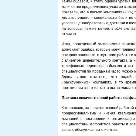
Таким образом, к этапу оценки уровня 
количество продолживших участие в экспе
показали, что в восьми компаниях (28%)
желать лучшего – специалисты были не с
условия ценообразования, доставки и воз
на вопросы. Тем не менее, в 51% случа
отлично
.
Итак, проведенный эксперимент показал
допускают ошибки, которые могут привес
распространенные: отсутствие работы с 
с клиентом доверительного контакта, а 
телефонных переговоров бывало и так: в
специалистов по продажам часто можно б
Здесь важно отметить, что подобн
«раскрученных» компаниях, в то врем
протяжении всего контакта оставались ве
Причины некачественной работы оффл
Как правило, за некачественной работой с
профессионализма и низкая квалифик
компаний в построении и оптимизации
специалистами алгоритмов работы и воз
заявок, обслуживании клиентов.