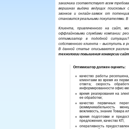
заказчика соответствует всем требова
вершинах выдачи ведущих поисковых 
звонков и онлайн-заявок от потенци
становится реальными покупателями. В 
Клиента, привлеченного на сайт, м
оффлайновыми службами компании: рес
оптимизатор в подобной ситуации
собственного клиента – выступить в р
В данной статье описываются различ
технологии повышения конверсии сай
Оптимизатор должен оценить:
качество работы ресепшена,
клиентами во время их перв
ответа; скорость обрабо
информированности офис-мен
время реагирования на элект
ее обработки;
качество первичных перег
(коммуникабельность мен
вежливость, знание Товара или 
время подготовки и предос
предложения, качество КП;
оперативность предоставле