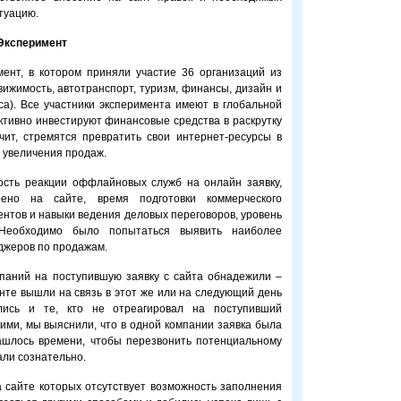
туацию.
Эксперимент
ент, в котором приняли участие 36 организаций из
вижимость, автотранспорт, туризм, финансы, дизайн и
а). Все участники эксперимента имеют в глобальной
активно инвестируют финансовые средства в раскрутку
чит, стремятся превратить свои интернет-ресурсы в
 увеличения продаж.
ость реакции оффлайновых служб на онлайн заявку,
ено на сайте, время подготовки коммерческого
ентов и навыки ведения деловых переговоров, уровень
Необходимо было попытаться выявить наиболее
джеров по продажам.
мпаний на поступившую заявку с сайта обнадежили –
нте вышли на связь в этот же или на следующий день
лись и те, кто не отреагировал на поступивший
ними, мы выяснили, что в одной компании заявка была
нашлось времени, чтобы перезвонить потенциальному
али сознательно.
 сайте которых отсутствует возможность заполнения