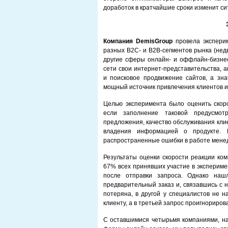
доработок в кратчайшие сроки изменит си
Компания
Demis
Group
провела эксперим
разных B2C- и B2B-сегментов рынка (нед
другие сферы онлайн- и оффлайн-бизнес
сети свои интернет-представительства, 
и поисковое продвижение сайтов, а зна
мощный источник привлечения клиентов и
Целью эксперимента было оценить скор
если заполнение таковой предусмотр
предложения, качество обслуживания кли
владения информацией о продукте. 
распространенные ошибки в работе мене
Результаты оценки скорости реакции ко
67% всех принявших участие в экспериме
после отправки запроса. Однако наш
предварительный заказ и, связавшись с 
потеряна, в другой у специалистов не 
клиенту, а в третьей запрос проигнориров
С оставшимися четырьмя компаниями, на