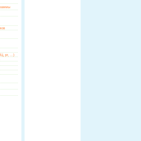
граммы
мов
Ц, pr, …)
ь