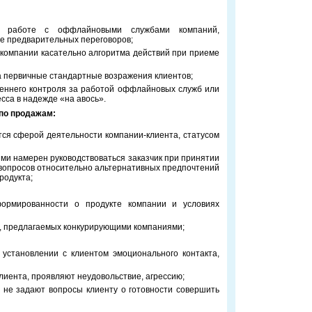
 в работе с оффлайновыми службами компаний,
е предварительных переговоров;
 компании касательно алгоритма действий при приеме
на первичные стандартные возражения клиентов;
реннего контроля за работой оффлайновых служб или
сса в надежде «на авось».
по продажам:
тся сферой деятельности компании-клиента, статусом
ми намерен руководствоваться заказчик при принятии
 вопросов относительно альтернативных предпочтений
родукта;
формированности о продукте компании и условиях
, предлагаемых конкурирующими компаниями;
 установлении с клиентом эмоционального контакта,
клиента, проявляют неудовольствие, агрессию;
 не задают вопросы клиенту о готовности совершить