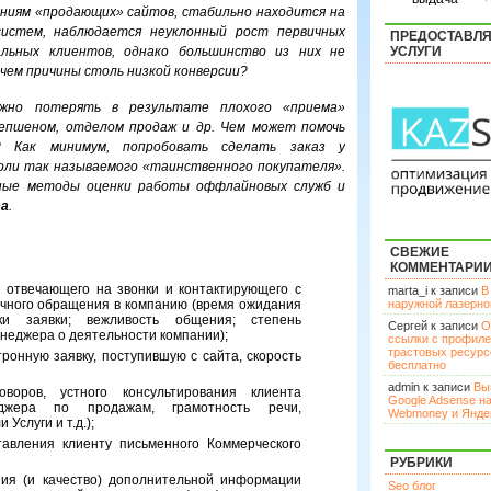
ниям «продающих» сайтов, стабильно находится на
систем, наблюдается неуклонный рост первичных
ПРЕДОСТАВЛ
альных клиентов, однако большинство из них не
УСЛУГИ
чем причины столь низкой конверсии?
ожно потерять в результате плохого «приема»
епшеном, отделом продаж и др. Чем может помочь
? Как минимум, попробовать сделать заказ у
оли так называемого «таинственного покупателя».
ные методы оценки работы оффлайновых служб и
та
.
СВЕЖИЕ
КОММЕНТАРИ
 отвечающего на звонки и контактирующего с
marta_i к записи
В
ичного обращения в компанию (время ожидания
наружной лазерн
тки заявки; вежливость общения; степень
Сергей к записи
О
еджера о деятельности компании);
ссылки с профил
трастовых ресурс
ронную заявку, поступившую с сайта, скорость
бесплатно
admin к записи
Вы
оворов, устного консультирования клиента
Google Adsense н
еджера по продажам, грамотность речи,
Webmoney и Янде
Услуги и т.д.);
тавления клиенту письменного Коммерческого
РУБРИКИ
ния (и качество) дополнительной информации
Seo блог