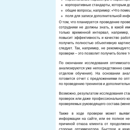
корпоративные стандарты, которым до
общие вопросы, например: «Что помеш
поля для записи дополнительной инф
О том, что планируется проведение пров
сотрудники не должны знать, в какой им
только временной интервал, например
повысит эффективность и качество рабо
получить полностью объективную картин
следует. Так, например, не рекомендуе
проверки – это позволит получить более т
По окончании исследования оптимизато
анализируются уже непосредственно сами
отделом обучения). На основании ана
готовится отчет с предложениями по оп
по проведению тренингов и дополнительн
Возможно, результатом исследования ста
проверок или даже профессионального ком
проверяемых руководящего состава (мене
Также в ходе проверки может выявит
информации на сайте, или ее полное нес
причиной отказа клиента от продолжения
стороне оптимизатора. Быстрое и кач