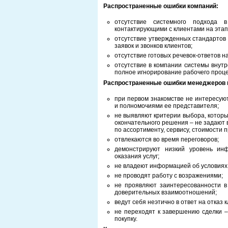
Распространенные ошибки компаний:
отсутствие системного подхода
контактирующими с клиентами на этап
отсутствие утвержденных стандартов
заявок и звонков клиентов;
отсутствие готовых речевок-ответов 
отсутствие в компании системы внут
полное игнорирование рабочего проце
Распространенные ошибки менеджеров 
при первом знакомстве не интересую
и полномочиями ее представителя;
не выявляют критерии выбора, которы
окончательного решения – не задают
по ассортименту, сервису, стоимости п
отвлекаются во время переговоров;
демонстрируют низкий уровень ин
оказания услуг;
не владеют информацией об условиях
не проводят работу с возражениями;
не проявляют заинтересованности в
доверительных взаимоотношений;
ведут себя неэтично в ответ на отказ 
не переходят к завершению сделки –
покупку.