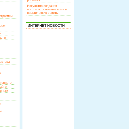
работает
Искусство создания
логотипа: основные шаги и
практические советы
рограммы
торы
ИНТЕРНЕТ НОВОСТИ
р
доты
астера
и
нтернете
сайте
еньги
и
о)