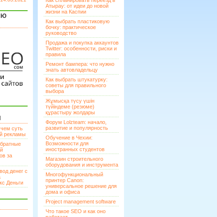
Как спланировать переезд в
Атырау: от идеи до новой
жизни на Каспии
ЯЮ
Как выбрать пластиковую
бочку: практическое
руководство
Продажа и покупка аккаунтов
Twitter: особенности, риски и
правила
Ремонт бампера: что нужно
знать автовладельцу
Как выбрать штукатурку:
советы для правильного
выбора
Жұмысқа түсу үшін
түйіндеме (резюме)
құрастыру жолдары
И
Форум Lolzteam: начало,
развитие и популярность
 чем суть
ой рекламы
Обучение в Чехии:
Возможности для
братные
иностранных студентов
ей
ов за
Магазин строительного
оборудования и инструмента
вод денег с
Многофункциональный
а
принтер Canon:
кс Деньги
универсальное решение для
дома и офиса
Project management software
Что такое SEO и как оно