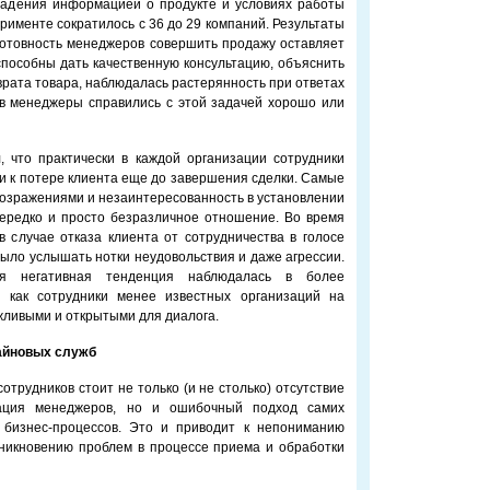
владения информацией о продукте и условиях работы
рименте сократилось с 36 до 29 компаний. Результаты
 готовность менеджеров совершить продажу оставляет
пособны дать качественную консультацию, объяснить
врата товара, наблюдалась растерянность при ответах
ев менеджеры справились с этой задачей хорошо или
, что практически в каждой организации сотрудники
ти к потере клиента еще до завершения сделки. Самые
возражениями и незаинтересованность в установлении
нередко и просто безразличное отношение. Во время
 случае отказа клиента от сотрудничества в голосе
ыло услышать нотки неудовольствия и даже агрессии.
ая негативная тенденция наблюдалась в более
я как сотрудники менее известных организаций на
жливыми и открытыми для диалога.
айновых служб
отрудников стоит не только (и не столько) отсутствие
ация менеджеров, но и ошибочный подход самих
 бизнес-процессов. Это и приводит к непониманию
никновению проблем в процессе приема и обработки