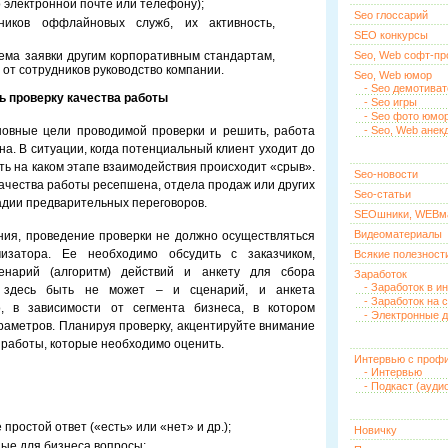
 электронной почте или телефону);
Seo глоссарий
ников оффлайновых служб, их активность,
SEO конкурсы
ема заявки другим корпоративным стандартам,
Seo, Web софт-п
от сотрудников руководство компании.
Seo, Web юмор
- Seo демотива
ь проверку качества работы
- Seo игры
- Seo фото юмо
новные цели проводимой проверки и решить, работа
- Seo, Web анек
а. В ситуации, когда потенциальный клиент уходит до
ть на каком этапе взаимодействия происходит «срыв».
Seo-новости
качества работы ресепшена, отдела продаж или других
Seo-статьи
адии предварительных переговоров.
SEOшники, WEBм
Видеоматериалы
ия, проведение проверки не должно осуществляться
изатора. Ее необходимо обсудить с заказчиком,
Всякие полезност
енарий (алгоритм) действий и анкету для сбора
Заработок
- Заработок в и
 здесь быть не может – и сценарий, и анкета
- Заработок на 
о, в зависимости от сегмента бизнеса, в котором
- Электронные д
араметров. Планируя проверку, акцентируйте внимание
 работы, которые необходимо оценить.
Интервью с проф
- Интервью
- Подкаст (ауди
ростой ответ («есть» или «нет» и др.);
Новичку
ые для бизнеса вопросы;