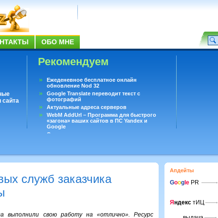
НТАКТЫ
ОБО МНЕ
Рекомендуем
Ежеденевное бесплатное онлайн
обновление Nod 32
ные
Google Translate переводит текст с
фотографий
 сайта
Актуальные адреса серверов
WebM AddUrl – Программа для быстрого
«загона» ваших сайтов в ПС Yandex и
Google
Существует вопросы, на которые не может
ответить даже Google
Переводчик Google для Android
Апдейты
ых служб заказчика
G
o
o
g
le
PR
ы
Я
ндекс
тИЦ
а выполнили свою работу на «отлично». Ресурс
выдача