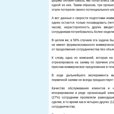
формы онлайн-заказа, мы попытались свя
одной из них. Таким образом, три органи
этапе потеряли своего потенциального кл
А вот данные о скорости подготовки комм
одних остается только позавидовать (че
часов), нерасторопность других ввод
сотрудникам потребовалось более недели
В целом же, в 58% случаев эта задача б
не имеют формализованного коммерческо
от продолжения сотрудничества без объ
К слову, одна из компаний, которая на
отреагировала на заявку по причине уте
прислав коммерческое предложение в тече
В ходе дальнейшего эксперимента вы
первичной заявки не всегда предшествуе
Качество обслуживания клиентов и н
игнорировании в ряде организаций эле
(27%) сотрудники проявляли равнодуши
сделки, в то время как в четырех других 
сотрудничества.