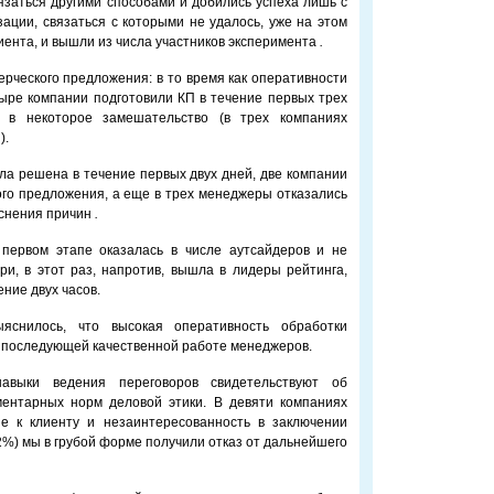
заться другими способами и добились успеха лишь с
зации, связаться с которыми не удалось, уже на этом
иента, и вышли из числа участников эксперимента
.
ерческого предложения: в то время как оперативности
тыре компании подготовили КП в течение первых трех
ит в некоторое замешательство (в трех компаниях
).
ыла решена в течение первых двух дней, две компании
го предложения, а еще в трех менеджеры отказались
яснения причин
.
 первом этапе оказалась в числе аутсайдеров и не
ри, в этот раз, напротив, вышла в лидеры рейтинга,
ние двух часов.
яснилось, что высокая оперативность обработки
т последующей качественной работе менеджеров.
авыки ведения переговоров свидетельствуют об
ментарных норм деловой этики. В девяти компаниях
е к клиенту и незаинтересованность в заключении
(12%) мы в грубой форме получили отказ от дальнейшего