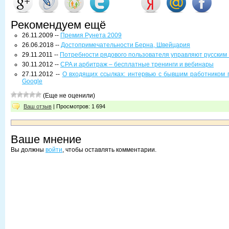
Рекомендуем ещё
26.11.2009 --
Премия Рунета 2009
26.06.2018 --
Достопримечательности Берна, Швейцария
29.11.2011 --
Потребности рядового пользователя управляют русским
30.11.2012 --
CPA и арбитраж – бесплатные тренинги и вебинары
27.11.2012 --
О входящих ссылках: интервью с бывшим работником 
Google
(Еще не оценили)
Ваш отзыв
| Просмотров: 1 694
Ваше мнение
Вы должны
войти
, чтобы оставлять комментарии.