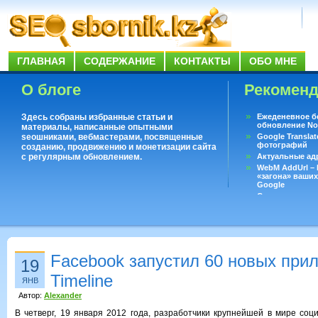
ГЛАВНАЯ
СОДЕРЖАНИЕ
КОНТАКТЫ
ОБО МНЕ
О блоге
Рекомен
Здесь собраны избранные статьи и
Ежеденевное б
обновление No
материалы, написанные опытными
seoшниками, вебмастерами, посвященные
Google Translat
фотографий
созданию, продвижению и монетизации сайта
с регулярным обновлением.
Актуальные ад
WebM AddUrl –
«загона» ваших
Google
Существует воп
ответить даже 
Переводчик Goo
Facebook запустил 60 новых при
19
Timeline
ЯНВ
Автор:
Alexander
В четверг, 19 января 2012 года, разработчики крупнейшей в мире соц