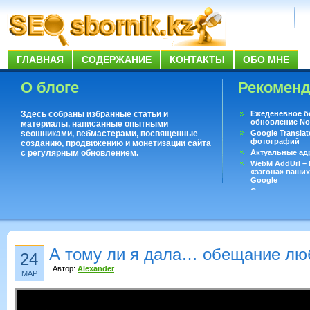
ГЛАВНАЯ
СОДЕРЖАНИЕ
КОНТАКТЫ
ОБО МНЕ
О блоге
Рекомен
Здесь собраны избранные статьи и
Ежеденевное б
обновление No
материалы, написанные опытными
seoшниками, вебмастерами, посвященные
Google Translat
фотографий
созданию, продвижению и монетизации сайта
с регулярным обновлением.
Актуальные ад
WebM AddUrl –
«загона» ваших
Google
Существует воп
ответить даже 
Переводчик Goo
А тому ли я дала… обещание лю
24
Автор:
Alexander
МАР