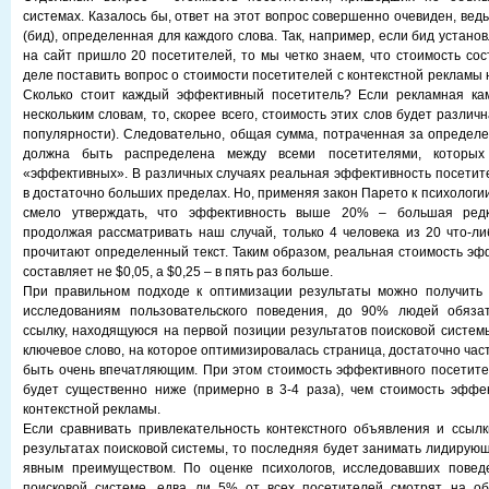
системах. Казалось бы, ответ на этот вопрос совершенно очевиден, ведь
(бид), определенная для каждого слова. Так, например, если бид установ
на сайт пришло 20 посетителей, то мы четко знаем, что стоимость сос
деле поставить вопрос о стоимости посетителей с контекстной рекламы 
Сколько стоит каждый эффективный посетитель? Если рекламная ка
нескольким словам, то, скорее всего, стоимость этих слов будет различн
популярности). Следовательно, общая сумма, потраченная за определ
должна быть распределена между всеми посетителями, которы
«эффективных». В различных случаях реальная эффективность посетит
в достаточно больших пределах. Но, применяя закон Парето к психологи
смело утверждать, что эффективность выше 20% – большая редко
продолжая рассматривать наш случай, только 4 человека из 20 что-ли
прочитают определенный текст. Таким образом, реальная стоимость эф
составляет не $0,05, а $0,25 – в пять раз больше.
При правильном подходе к оптимизации результаты можно получить
исследованиям пользовательского поведения, до 90% людей обяза
ссылку, находящуюся на первой позиции результатов поисковой системы
ключевое слово, на которое оптимизировалась страница, достаточно час
быть очень впечатляющим. При этом стоимость эффективного посетит
будет существенно ниже (примерно в 3-4 раза), чем стоимость эффе
контекстной рекламы.
Если сравнивать привлекательность контекстного объявления и ссыл
результатах поисковой системы, то последняя будет занимать лидирующ
явным преимуществом. По оценке психологов, исследовавших повед
поисковой системе, едва ли 5% от всех посетителей смотрят на об