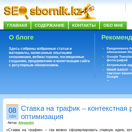
ГЛАВНАЯ
СОДЕРЖАНИЕ
КОНТАКТЫ
ОБО МНЕ
О блоге
Рекомен
Здесь собраны избранные статьи и
Ежеденевное б
обновление No
материалы, написанные опытными
seoшниками, вебмастерами, посвященные
Google Translat
фотографий
созданию, продвижению и монетизации сайта
с регулярным обновлением.
Актуальные ад
WebM AddUrl –
«загона» ваших
Google
Существует воп
ответить даже 
Переводчик Goo
Ставка на трафик – контекстная 
08
оптимизация
СЕН
Автор:
Alexander
«Ставка на трафик» – так можно сформулировать главную идею, кот