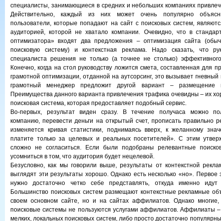
специалисты, занимающиеся в средних и небольших компаниях привлеч
Действительно, каждый из них может очень популярно объясни
пользователи, которые попадают на сайт с поисковых систем, являют
аудиторией, которой не хватало компании. Очевидно, что в стандар
оптимизатора» входят два предложения – оптимизация сайта (обыч
поисковую систему) и контекстная реклама. Надо сказать, что ру
специалиста решения не только (а точнее не столько) эффективного
Конечно, когда на стол руководству ложится смета, составленная для 
грамотной оптимизации, отданной на аутсорсинг, это вызывает гневный 
грамотный менеджер предложит другой вариант – размещение к
Преимущества данного варианта привлечения трафика очевидны – их х
поисковая система, которая предоставляет подобный сервис.
Во-первых, результат виден сразу. В течение получаса можно по
компанию, перевести деньги на открытый счет, прописать правильно р
изменяется кривая статистики, поднимаясь вверх, к желанному знач
платите только за целевых и реальных посетителей». С этим утверж
сложно не согласиться. Если были подобраны релевантные поиско
усомниться в том, что аудитория будет нецелевой.
Безусловно, как мы говорили выше, результаты от контекстной рекл
выглядят эти результаты хорошо. Однако есть несколько «но». Первое 
нужно достаточно четко себе представлять, откуда именно идут 
Большинство поисковых систем размещают контекстные рекламные объ
своем основном сайте, но и на сайтах аффилиатов. Однако многие, 
поисковые системы не пользуются услугами аффилиатов. Аффилиаты –
мелких, локальных поисковых систем, либо просто достаточно популярн