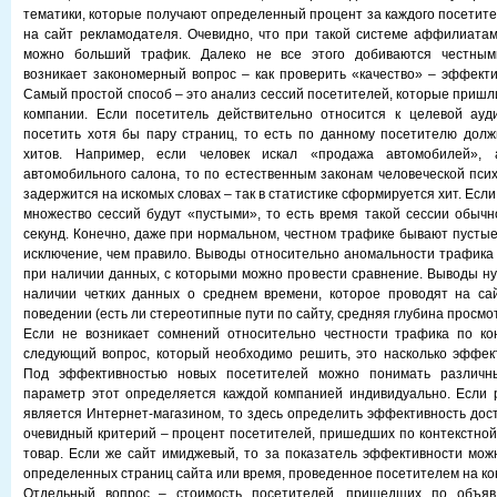
тематики, которые получают определенный процент за каждого посетите
на сайт рекламодателя. Очевидно, что при такой системе аффилиатам
можно больший трафик. Далеко не все этого добиваются честным
возникает закономерный вопрос – как проверить «качество» – эффекти
Самый простой способ – это анализ сессий посетителей, которые пришл
компании. Если посетитель действительно относится к целевой ауд
посетить хотя бы пару страниц, то есть по данному посетителю дол
хитов. Например, если человек искал «продажа автомобилей»
автомобильного салона, то по естественным законам человеческой псих
задержится на искомых словах – так в статистике сформируется хит. Если
множество сессий будут «пустыми», то есть время такой сессии обычн
секунд. Конечно, даже при нормальном, честном трафике бывают пустые 
исключение, чем правило. Выводы относительно аномальности трафика 
при наличии данных, с которыми можно провести сравнение. Выводы ну
наличии четких данных о среднем времени, которое проводят на сай
поведении (есть ли стереотипные пути по сайту, средняя глубина просмот
Если не возникает сомнений относительно честности трафика по кон
следующий вопрос, который необходимо решить, это насколько эффек
Под эффективностью новых посетителей можно понимать различны
параметр этот определяется каждой компанией индивидуально. Если 
является Интернет-магазином, то здесь определить эффективность дос
очевидный критерий – процент посетителей, пришедших по контекстной
товар. Если же сайт имиджевый, то за показатель эффективности мо
определенных страниц сайта или время, проведенное посетителем на ко
Отдельный вопрос – стоимость посетителей, пришедших по объяв