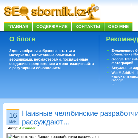
ГЛАВНАЯ
СОДЕРЖАНИЕ
КОНТАКТЫ
ОБО МНЕ
О блоге
Рекомен
Здесь собраны избранные статьи и
Ежеденевное б
обновление No
материалы, написанные опытными
seoшниками, вебмастерами, посвященные
Google Translat
фотографий
созданию, продвижению и монетизации сайта
с регулярным обновлением.
Актуальные ад
WebM AddUrl –
«загона» ваших
Google
Существует воп
ответить даже 
Переводчик Goo
Наивные челябинские разработч
16
рассуждают…
МАЙ
Автор:
Alexander