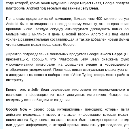
ходе которой, кроме очков будущего Google Project Glass, Google предс
платформы Android под веселым названием
Jelly Bean
.
По словам представителей компании, больше чем 400 миллионов ус
Android были активированы к сегодняшнему моменту, это по сравнени
прошлом июне. Каждую секунду активируются двенадцать новых Andr
больше чем 1 миллион в день. В новой версии Android 4.1 под назв
усилена развлекательная составляющая, а так же добавлен новый функц
что на сегодня может предложить Google.
Директор подразделения мобильных продуктов Google
Хьюго Барра
(Hu
презентацию, сообщил, что платформа Jelly Bean снабжена функц
упорядочивания пиктограмм на домашнем экране и усовершенств
отображения уведомлений. Появилась новая виртуальная клавиатура с 
а инструмент голосового набора текста Voice Typing теперь может работа
интернету.
Кроме того, в Jelly Bean реализован инструмент интеллектуального 
извлекает информацию из всех доступных источников, быстро на
владельцу все необходимые сведения.
Google Now
– своего рода интерактивный помощник, который пыта
действия владельца и вывести на экран информацию, которая может 
после звонка будильника, на экран может быть выведен прогноз погод
или другая информация, с которой привык начинать утро владелец ус