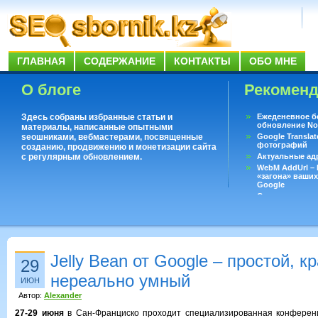
ГЛАВНАЯ
СОДЕРЖАНИЕ
КОНТАКТЫ
ОБО МНЕ
О блоге
Рекомен
Здесь собраны избранные статьи и
Ежеденевное б
обновление No
материалы, написанные опытными
seoшниками, вебмастерами, посвященные
Google Translat
фотографий
созданию, продвижению и монетизации сайта
с регулярным обновлением.
Актуальные ад
WebM AddUrl –
«загона» ваших
Google
Существует воп
ответить даже 
Переводчик Goo
Jelly Bean от Google – простой, к
29
нереально умный
ИЮН
Автор:
Alexander
27-29 июня
в Сан-Франциско проходит специализированная конференц