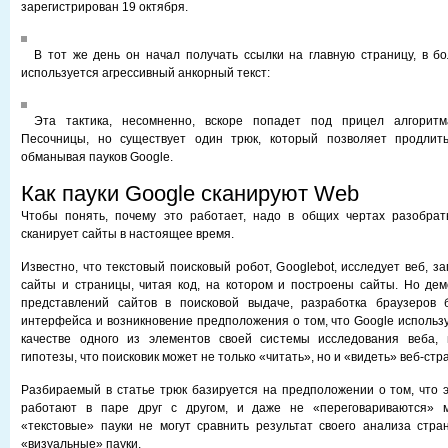
зарегистрирован 19 октября.
В тот же день он начал получать ссылки на главную страницу, в б
используется агрессивный анкорный текст:
Эта тактика, несомненно, вскоре попадет под прицел алгорит
Песочницы, но существует один трюк, который позволяет продлить
обманывая пауков Google.
Как пауки Google сканируют Web
Чтобы понять, почему это работает, надо в общих чертах разобрать
сканирует сайты в настоящее время.
Известно, что текстовый поисковый робот, Googlebot, исследует веб, з
сайты и страницы, читая код, на котором и построены сайты. Но де
представлений сайтов в поисковой выдаче, разработка браузеров б
интерфейса и возникновение предположения о том, что Google использ
качестве одного из элементов своей системы исследования веба,
гипотезы, что поисковик может не только «читать», но и «видеть» веб-стр
Разбираемый в статье трюк базируется на предположении о том, что э
работают в паре друг с другом, и даже не «переговариваются» м
«текстовые» пауки не могут сравнить результат своего анализа стра
«визуальные» пауки.