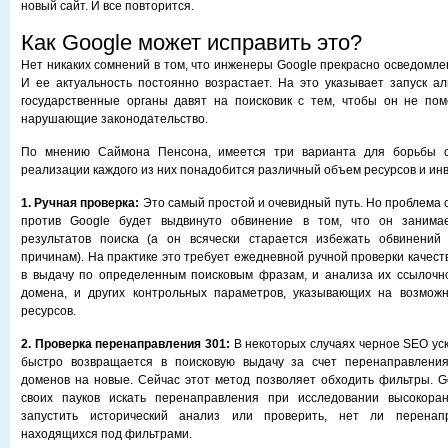
новый сайт. И все повторится.
Как Google может исправить это?
Нет никаких сомнений в том, что инженеры Google прекрасно осведомле
И ее актуальность постоянно возрастает. На это указывает запуск ал
государственные органы давят на поисковик с тем, чтобы он не пом
нарушающие законодательство.
По мнению Саймона Пенсона, имеется три варианта для борьбы с
реализации каждого из них понадобится различный объем ресурсов и ин
1. Ручная проверка:
Это самый простой и очевидный путь. Но проблема со
против Google будет выдвинуто обвинение в том, что он занимае
результатов поиска (а он всячески старается избежать обвинени
причинам). На практике это требует ежедневной ручной проверки качес
в выдачу по определенным поисковым фразам, и анализа их ссылочно
домена, и других контрольных параметров, указывающих на возможно
ресурсов.
2. Проверка перенаправления 301:
В некоторых случаях черное SEO уск
быстро возвращается в поисковую выдачу за счет перенаправлени
доменов на новые. Сейчас этот метод позволяет обходить фильтры. G
своих пауков искать перенаправления при исследовании высокора
запустить исторический анализ или проверить, нет ли перенап
находящихся под фильтрами.