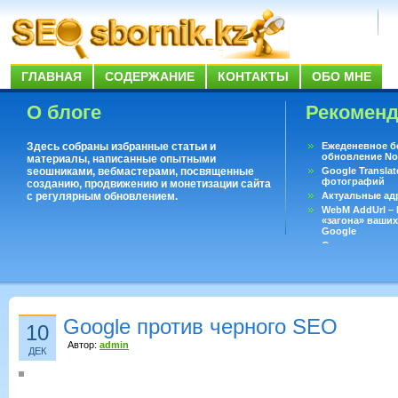
ГЛАВНАЯ
СОДЕРЖАНИЕ
КОНТАКТЫ
ОБО МНЕ
О блоге
Рекомен
Здесь собраны избранные статьи и
Ежеденевное б
обновление No
материалы, написанные опытными
seoшниками, вебмастерами, посвященные
Google Translat
фотографий
созданию, продвижению и монетизации сайта
с регулярным обновлением.
Актуальные ад
WebM AddUrl –
«загона» ваших
Google
Существует воп
ответить даже 
Переводчик Goo
Google против черного SEO
10
Автор:
admin
ДЕК