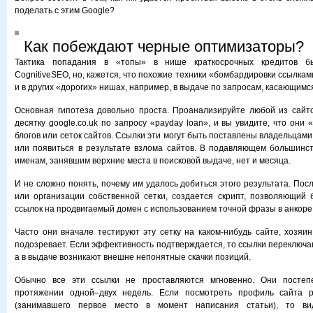
поделать с этим Google?
Как побеждают черные оптимизаторы?
Тактика попадания в «топы» в нише краткосрочных кредитов 
CognitiveSEO, но, кажется, что похожие техники «бомбардировки ссылка
и в других «дорогих» нишах, например, в выдаче по запросам, касающимс
Основная гипотеза довольно проста. Проанализируйте любой из сайт
десятку google.co.uk по запросу «payday loan», и вы увидите, что они
блогов или сеток сайтов. Ссылки эти могут быть поставлены владельцам
или появиться в результате взлома сайтов. В подавляющем большинс
именам, занявшим верхние места в поисковой выдаче, нет и месяца.
И не сложно понять, почему им удалось добиться этого результата. Пос
или организации собственной сетки, создается скрипт, позволяющий 
ссылок на продвигаемый домен с использованием точной фразы в анкоре
Часто они вначале тестируют эту сетку на каком-нибудь сайте, хозяин
подозревает. Если эффективность подтверждается, то ссылки переключа
а в выдаче возникают внешне непонятные скачки позиций.
Обычно все эти ссылки не проставляются мгновенно. Они постеп
протяжении одной–двух недель. Если посмотреть профиль сайта poll
(занимавшего первое место в момент написания статьи), то в