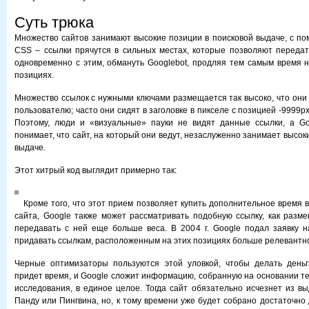
Суть трюка
Множество сайтов занимают высокие позиции в поисковой выдаче, с по
CSS – ссылки прячутся в сильных местах, которые позволяют передат
одновременно с этим, обмануть Googlebot, продляя тем самым время 
позициях.
Множество ссылок с нужными ключами размещается так высоко, что он
пользователю; часто они сидят в заголовке в пикселе с позицией -9999px
Поэтому, люди и «визуальные» пауки не видят данные ссылки, а Go
понимает, что сайт, на который они ведут, незаслуженно занимает высок
выдаче.
Этот хитрый код выглядит примерно так:
Кроме того, что этот прием позволяет купить дополнительное время 
сайта, Google также может рассматривать подобную ссылку, как разме
передавать с ней еще больше веса. В 2004 г. Google подал заявку н
придавать ссылкам, расположенным на этих позициях больше релевантн
Черные оптимизаторы пользуются этой уловкой, чтобы делать деньг
придет время, и Google сложит информацию, собранную на основании те
исследования, в единое целое. Тогда сайт обязательно исчезнет из вы
Панду или Пингвина, но, к тому времени уже будет собрано достаточно 