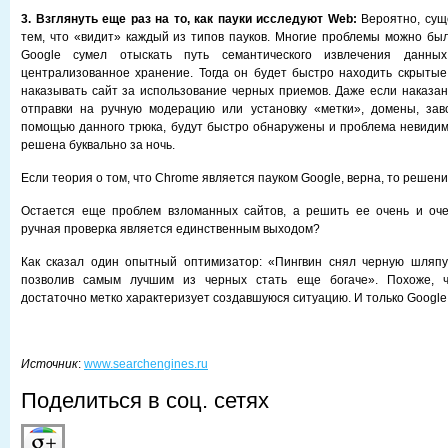
3. Взглянуть еще раз на то, как пауки исследуют Web:
Вероятно, сущ
тем, что «видит» каждый из типов пауков. Многие проблемы можно бы
Google сумел отыскать путь семантического извлечения данны
централизованное хранение. Тогда он будет быстро находить скрыты
наказывать сайт за использование черных приемов. Даже если наказа
отправки на ручную модерацию или установку «метки», домены, зав
помощью данного трюка, будут быстро обнаружены и проблема невиди
решена буквально за ночь.
Если теория о том, что Chrome является пауком Google, верна, то решен
Остается еще проблем взломанных сайтов, а решить ее очень и оче
ручная проверка является единственным выходом?
Как сказал один опытный оптимизатор: «Пингвин снял черную шляпу 
позволив самым лучшим из черных стать еще богаче». Похоже, ч
достаточно метко характеризует создавшуюся ситуацию. И только Google
Источник
:
www.searchengines.ru
Поделиться в соц. сетях