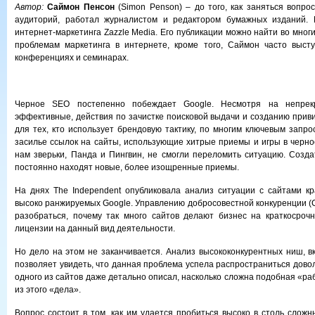
Автор:
Саймон Пенсон
(Simon Penson) – до того, как заняться вопро
аудиторий, работал журналистом и редактором бумажных изданий. 
интернет-маркетинга Zazzle Media. Его публикации можно найти во мног
проблемам маркетинга в интернете, кроме того, Саймон часто высту
конференциях и семинарах.
Черное SEO постепенно побеждает Google. Несмотря на непрек
эффективные, действия по зачистке поисковой выдачи и созданию прив
для тех, кто использует брендовую тактику, по многим ключевым запр
засилье ссылок на сайты, использующие хитрые приемы и игры в черн
нам зверьки, Панда и Пингвин, не смогли переломить ситуацию. Созд
постоянно находят новые, более изощренные приемы.
На днях The Independent опубликовала анализ ситуации с сайтами кр
высоко ранжируемых Google. Управлению добросовестной конкуренции 
разобраться, почему так много сайтов делают бизнес на краткосроч
лицензии на данный вид деятельности.
Но дело на этом не заканчивается. Анализ высококонкурентных ниш, в
позволяет увидеть, что данная проблема успела распространиться дово
одного из сайтов даже детально описал, насколько сложна подобная «раб
из этого «дела».
Вопрос состоит в том, как им удается пробиться высоко в столь сложн