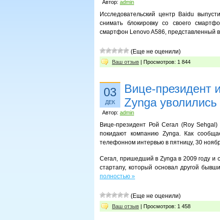
Автор:
admin
Исследовательский центр Baidu выпуст
снимать блокировку со своего смартф
смартфон Lenovo A586, представленный в
(Еще не оценили)
Ваш отзыв
| Просмотров: 1 844
Вице-президент 
03
Zynga уволились
ДЕК
Автор:
admin
Вице-президент Рой Сегал (Roy Sehgal)
покидают компанию Zynga. Как сообща
телефонном интервью в пятницу, 30 ноябр
Сегал, пришедший в Zynga в 2009 году и 
стартапу, который основал другой бывши
полностью »
(Еще не оценили)
Ваш отзыв
| Просмотров: 1 458