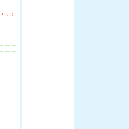
Ц, pr, …)
ь