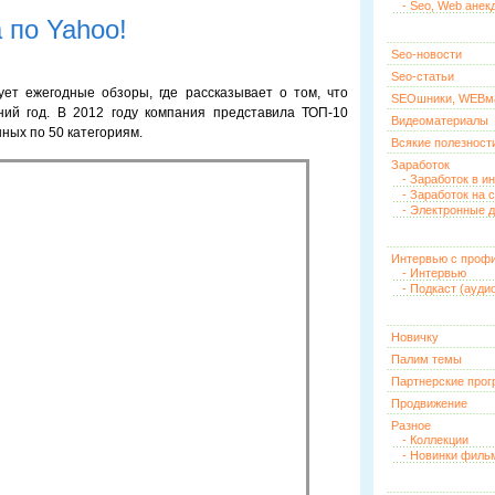
- Seo, Web анек
 по Yahoo!
Seo-новости
Seo-статьи
ует ежегодные обзоры, где рассказывает о том, что
SEOшники, WEBм
ний год. В 2012 году компания представила ТОП-10
Видеоматериалы
ных по 50 категориям.
Всякие полезност
Заработок
- Заработок в и
- Заработок на 
- Электронные д
Интервью с проф
- Интервью
- Подкаст (ауди
Новичку
Палим темы
Партнерские про
Продвижение
Разное
- Коллекции
- Новинки филь