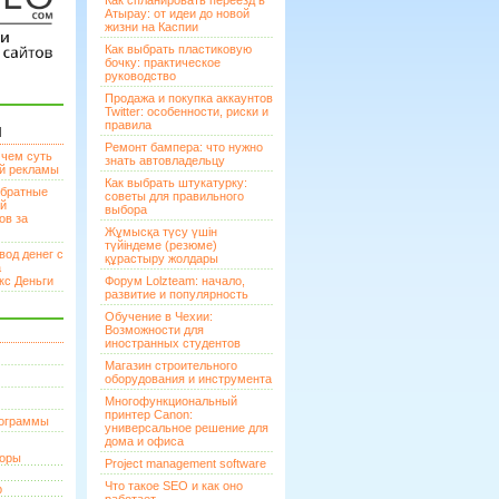
Как спланировать переезд в
Атырау: от идеи до новой
жизни на Каспии
Как выбрать пластиковую
бочку: практическое
руководство
Продажа и покупка аккаунтов
Twitter: особенности, риски и
правила
И
Ремонт бампера: что нужно
 чем суть
знать автовладельцу
ой рекламы
Как выбрать штукатурку:
братные
советы для правильного
ей
выбора
ов за
Жұмысқа түсу үшін
түйіндеме (резюме)
вод денег с
құрастыру жолдары
а
кс Деньги
Форум Lolzteam: начало,
развитие и популярность
Обучение в Чехии:
Возможности для
иностранных студентов
Магазин строительного
оборудования и инструмента
Многофункциональный
принтер Canon:
рограммы
универсальное решение для
дома и офиса
торы
Project management software
Что такое SEO и как оно
р