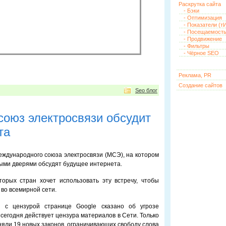
Раскрутка сайта
- Бэки
- Оптимизация
- Показатели (тИ
- Посещаемост
- Продвижение
- Фильтры
- Чёрное SEO
Реклама, PR
Создание сайтов
Seo блог
оюз электросвязи обсудит
та
еждународного союза электросвязи (МСЭ), на котором
ыми дверями обсудят будущее интернета.
торых стран хочет использовать эту встречу, чтобы
 во всемирной сети.
 с цензурой странице Google сказано об угрозе
 сегодня действует цензура материалов в Сети. Только
няли 19 новых законов, ограничивающих свободу слова