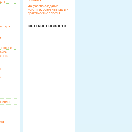
работает
доты
Искусство создания
логотипа: основные шаги и
практические советы
ИНТЕРНЕТ НОВОСТИ
астера
и
нтернете
сайте
еньги
и
о)
граммы
мов