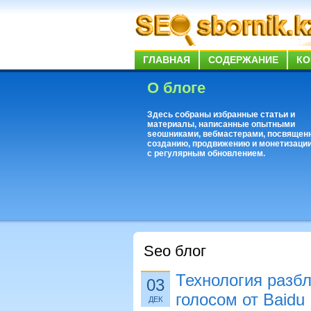
ГЛАВНАЯ
СОДЕРЖАНИЕ
КО
О блоге
Здесь собраны избранные статьи и
материалы, написанные опытными
seoшниками, вебмастерами, посвящен
созданию, продвижению и монетизации
с регулярным обновлением.
Seo блог
Технология разб
03
голосом от Baidu
ДЕК