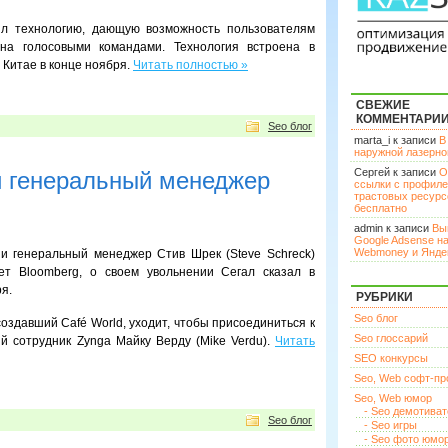
ил технологию, дающую возможность пользователям
она голосовыми командами. Технология встроена в
 Китае в конце ноября.
Читать полностью »
СВЕЖИЕ
КОММЕНТАРИ
Seo блог
marta_i к записи
В
наружной лазерн
Сергей к записи
О
и генеральный менеджер
ссылки с профил
трастовых ресурс
бесплатно
admin к записи
Вы
Google Adsense н
Webmoney и Янде
 и генеральный менеджер Стив Шрек (Steve Schreck)
ет Bloomberg, о своем увольнении Сегал сказал в
я.
РУБРИКИ
Seo блог
создавший Café World, уходит, чтобы присоединиться к
Seo глоссарий
й сотрудник Zynga Майку Верду (Mike Verdu).
Читать
SEO конкурсы
Seo, Web софт-п
Seo, Web юмор
- Seo демотива
Seo блог
- Seo игры
- Seo фото юмо