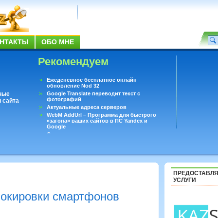
НТАКТЫ
ОБО МНЕ
Рекомендуем
Ежеденевное бесплатное онлайн
обновление Nod 32
ные
Google Translate переводит текст с
фотографий
 сайта
Актуальные адреса серверов
WebM AddUrl – Программа для быстрого
«загона» ваших сайтов в ПС Yandex и
Google
Существует вопросы, на которые не может
ответить даже Google
Переводчик Google для Android
ПРЕДОСТАВЛ
УСЛУГИ
локировки смартфонов