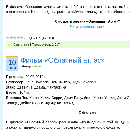
В фильме Операция «Арго» агенты ЦРУ разрабатывают секретный п
заложников из Ирана под прикрытием съёмок голливудского блокбастера 
Смотреть онлайн «Операция «Арго»"
Читать полностью »
(Еще не оценили)
Ваш отзыв
| Просмотров: 2 017
Фильм «Облачный атлас»
10
Автор:
admin
НОЯ
Премьера:
08.09.2012 г.
Режиссер:
Лана Вачовски, Том Тыквер, Энди Вачовски
Жанр:
Детектив, Драма, Фантастика
Время:
164 мин
В ролях:
Том Хэнкс, Холли Берри, Джим Броудбент, Хьюго Уивинг, Джим С
Уишоу, Джеймс Д’Арси, Жу Жу, Кит Дэвид
О фильме
В фильме «Облачный атлас» рассказана жизнь одной и той же души
эпохах, от далёкого прошлого до пред-апокалиптического будущего.