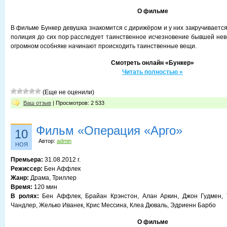
О фильме
В фильме Бункер девушка знакомится с дирижёром и у них закручиваетс
полиция до сих пор расследует таинственное исчезновение бывшей неве
огромном особняке начинают происходить таинственные вещи.
Смотреть онлайн «Бункер»
Читать полностью »
(Еще не оценили)
Ваш отзыв
| Просмотров: 2 533
Фильм «Операция «Арго»
10
Автор:
admin
НОЯ
Премьера:
31.08.2012 г.
Режиссер:
Бен Аффлек
Жанр:
Драма, Триллер
Время:
120 мин
В ролях:
Бен Аффлек, Брайан Крэнстон, Алан Аркин, Джон Гудмен, 
Чандлер, Желько Иванек, Крис Мессина, Клеа Дюваль, Эдриенн Барбо
О фильме