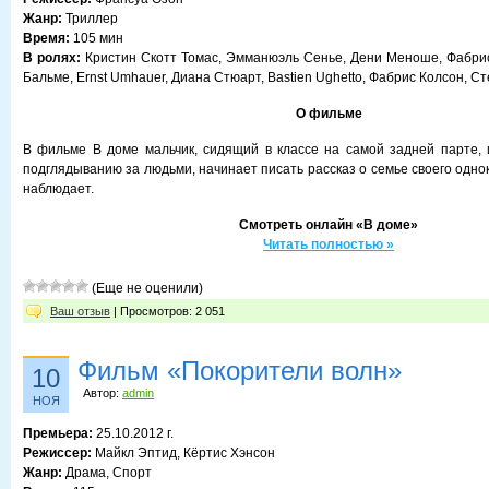
Жанр:
Триллер
Время:
105 мин
В ролях:
Кристин Скотт Томас, Эмманюэль Сенье, Дени Меноше, Фабри
Бальме, Ernst Umhauer, Диана Стюарт, Bastien Ughetto, Фабрис Колсон, 
О фильме
В фильме В доме мальчик, сидящий в классе на самой задней парте,
подглядыванию за людьми, начинает писать рассказ о семье своего одно
наблюдает.
Смотреть онлайн «В доме»
Читать полностью »
(Еще не оценили)
Ваш отзыв
| Просмотров: 2 051
Фильм «Покорители волн»
10
Автор:
admin
НОЯ
Премьера:
25.10.2012 г.
Режиссер:
Майкл Эптид, Кёртис Хэнсон
Жанр:
Драма, Спорт