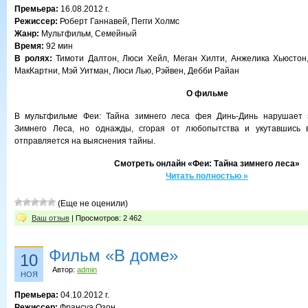
Премьера:
16.08.2012 г.
Режиссер:
Роберт Ганнавей, Пегги Холмс
Жанр:
Мультфильм, Семейный
Время:
92 мин
В ролях:
Тимоти Далтон, Люси Хейл, Меган Хилти, Анжелика Хьюстон
МакКартни, Мэй Уитман, Люси Лью, Рэйвен, Дебби Райан
О фильме
В мультфильме Феи: Тайна зимнего леса фея Динь-Динь нарушает 
Зимнего Леса, но однажды, сгорая от любопытства и укутавшись 
отправляется на выяснения тайны.
Смотреть онлайн «Феи: Тайна зимнего леса»
Читать полностью »
(Еще не оценили)
Ваш отзыв
| Просмотров: 2 462
Фильм «В доме»
10
Автор:
admin
НОЯ
Премьера:
04.10.2012 г.
Режиссер:
Франсуа Озон