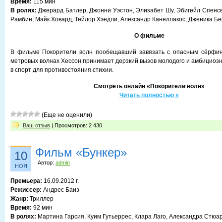
Время:
115 мин
В ролях:
Джерард Батлер, Джонни Уэстон, Элизабет Шу, Эбигейл Спенсер
Рамбин, Майк Ховард, Тейлор Хэндли, Александр Канеллакос, Дженика Бе
О фильме
В фильме Покорители волн пообещавший завязать с опасным сёрфин
метровых волнах Хессон принимает дерзкий вызов молодого и амбициозн
в спорт для противостояния стихии.
Смотреть онлайн «Покорители волн»
Читать полностью »
(Еще не оценили)
Ваш отзыв
| Просмотров: 2 430
Фильм «Бункер»
10
Автор:
admin
НОЯ
Премьера:
16.09.2012 г.
Режиссер:
Андрес Баиз
Жанр:
Триллер
Время:
92 мин
В ролях:
Мартина Гарсия, Куим Гутьеррес, Клара Лаго, Александра Стюа