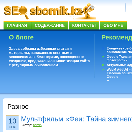
ГЛАВНАЯ
СОДЕРЖАНИЕ
КОНТАКТЫ
ОБО МНЕ
О блоге
Рекомен
Здесь собраны избранные статьи и
Ежеденевное б
обновление No
материалы, написанные опытными
seoшниками, вебмастерами, посвященные
Google Translat
фотографий
созданию, продвижению и монетизации сайта
с регулярным обновлением.
Актуальные ад
WebM AddUrl –
«загона» ваших
Google
Существует воп
ответить даже 
Переводчик Goo
Разное
Мультфильм «Феи: Тайна зимнег
10
Автор:
admin
НОЯ