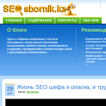
ГЛАВНАЯ
СОДЕРЖАНИЕ
КОНТАКТЫ
ОБО МНЕ
О блоге
Рекомен
Здесь собраны избранные статьи и
Ежеденевное б
обновление No
материалы, написанные опытными
seoшниками, вебмастерами, посвященные
Google Translat
фотографий
созданию, продвижению и монетизации сайта
с регулярным обновлением.
Актуальные ад
WebM AddUrl –
«загона» ваших
Google
Существует воп
ответить даже 
Переводчик Goo
Жизнь SEO шефа и опасна, и тр
29
Автор:
Alexander
АПР