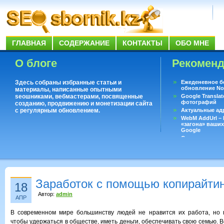
ГЛАВНАЯ
СОДЕРЖАНИЕ
КОНТАКТЫ
ОБО МНЕ
О блоге
Рекомен
Здесь собраны избранные статьи и
Ежеденевное б
обновление No
материалы, написанные опытными
seoшниками, вебмастерами, посвященные
Google Translat
фотографий
созданию, продвижению и монетизации сайта
с регулярным обновлением.
Актуальные ад
WebM AddUrl –
«загона» ваших
Google
Существует воп
ответить даже 
Переводчик Goo
Заработок с помощью копирайтин
18
Автор:
admin
АПР
В современном мире большинству людей не нравится их работа, но п
чтобы удержаться в обществе, иметь деньги, обеспечивать свою семью. В