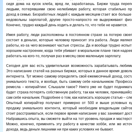
сидя дома на кусок хлеба, вряд ли, заработаешь. Биржи труда пере
людьми, потерявшими свою нелюбимую работу, которая стабильно п
доход в семью. Безработных людей с каждым месяцем стает все больше 
недовольны зарплатой, другие просто-напросто не выдерживают физи
Конечно, трудно каждый день ходить и делать то, что тебе не нравится.
Имея работу, люди расположены в постоянном страхе за потерю своег
состоит в деньгах, которые человеку приносит эта работа. Люди являю
работы, из-за чего возникают частые стрессы. Да и вообще трудно испыт
хорошем настроении, когда тебя убивает в моральном плане твоя надое
работать на кого-то, получая раз в месяц свою маленькую зарплату.
Сегодня для вас есть удивительная возможность зарабатывать любим
Это написание статей на разных биржах, которых в данное время довол
интернета. Тут можно самому определять свой ежемесячный доход, сост
уникального текста, и вообще, быть самому себе начальником. Професс
ремесла – копирайтинг. Слышали такое? Никто уже не будет поднимать 
будет страха потерять собственную работу, так как человек, принявшийс
сам себе начальник. Подробнее о том, как написать хорошую статью – с
Опытный копирайтер получает примерно от 500 и выше условных е
продажу уникального контента, который необходим владельцам сайто
стоит расстраиваться, если первое время написание у вас занимает дос
Набравшись опыта, вы сможете выйти на тот уровень продаж и мастерст
Можно, конечно, применять эту работу в качестве хобби, или же исто
дохода, ведь деньги лишними ни при каких условиях не бывают.