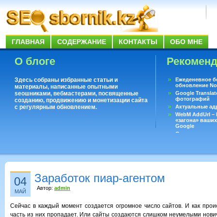
ГЛАВНАЯ
СОДЕРЖАНИЕ
КОНТАКТЫ
ОБО МНЕ
О блоге
Рекомен
Здесь собраны избранные статьи и
Ежеденевное б
обновление No
материалы, написанные опытными
seoшниками, вебмастерами, посвященные
Google Translat
фотографий
созданию, продвижению и монетизации сайта
с регулярным обновлением.
Актуальные ад
WebM AddUrl –
«загона» ваших
Google
Существует воп
ответить даже 
Переводчик Goo
Заработок пиар-агентом
04
Автор:
admin
МАЙ
Сейчас в каждый момент создается огромное число сайтов. И как прои
часть из них пропадает. Или сайты создаются слишком неумелыми нович