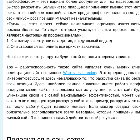
«вэбэффектор» – этот вариант более доступный для тех мастеров, ко
быстро раскрутить. Большинство пиарщиков применяют именно этот мет
считается наиболее востребованным среди профессионалов своего де
свой минус – рост позиции Pr будет незначительным.
«Руки» — этот проект сейчас накапливает огромную известност
респектабельным. Те люди, которые участвуют в этом проекте, по с
являются настоящими профессионалами:
1. К каждому клиенту они находят индивидуальный подход
2. Они стараются выполнить все прихоти заказчика.
Но эффективность раскрутки будет такой же, как и в первом варианте.
1ps – работоспособность такого сайта удивляет очень многих клие
регистрацию сайта во многих
Web sites directory
. Это придаст дополн
Интернет-ресурсу. И здесь немаловажно то, что раскрутка сайта по бе
свои позиции. Здесь наиболее важное значение имеет работа проф
раскрутки своего сайта воспользоваться их услугами, то этот сайт бу
ближайшие сроки и с самой максимальной эффективностью. Может быт
захотел не стопроцентную раскрутку сайта, а, например, раскрутить его н
за такую работу будет намного меньше. Если мастер создаст сво
обязательно воспользоваться всеми методами, которые приведены вы
личный сайт. Это принесет самый действительный результат.
Поделиться в соц. сетях