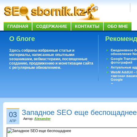
ГЛАВНАЯ
СОДЕРЖАНИЕ
КОНТАКТЫ
ОБО МНЕ
О блоге
Рекомен
Здесь собраны избранные статьи и
Ежеденевное б
обновление No
материалы, написанные опытными
seoшниками, вебмастерами, посвященные
Google Translat
фотографий
созданию, продвижению и монетизации сайта
с регулярным обновлением.
Актуальные ад
WebM AddUrl –
«загона» ваших
Google
Существует воп
ответить даже 
Переводчик Goo
Западное SEO еще беспощаднее
03
Автор:
Alexander
АПР