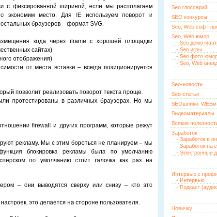
ки с фиксированной шириной, если мы располагаем
Seo глоссарий
о экономим место. Для IE используем поворот и
SEO конкурсы
 для остальных браузеров – формат SVG.
Seo, Web софт-п
Seo, Web юмор
размещения кода через iframe с хорошей площадки
- Seo демотива
чественных сайтах)
- Seo игры
- Seo фото юмо
тного отображения)
- Seo, Web анек
симости от места вставки – всегда позиционируется
Seo-новости
который позволит реализовать поворот текста проще.
Seo-статьи
ыли протестированы в различных браузерах. Но мы
SEOшники, WEBм
Видеоматериалы
Всякие полезност
отношении firewall и других программ, которые режут
Заработок
- Заработок в и
ируют рекламу. Мы с этим бороться не планируем – мы
- Заработок на 
 функция блокировка рекламы была по умолчанию
- Электронные д
асперском по умолчанию стоит галочка как раз на
Интервью с проф
- Интервью
нером – они выводятся сверху или снизу – кто это
- Подкаст (ауди
настроек, это делается на стороне пользователя.
Новичку