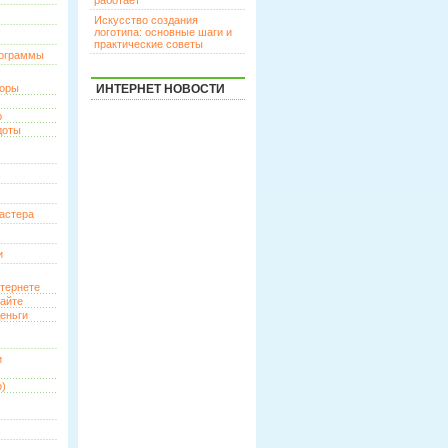
работает
Искусство создания
логотипа: основные шаги и
практические советы
рограммы
торы
ИНТЕРНЕТ НОВОСТИ
р
доты
астера
и
нтернете
сайте
еньги
и
о)