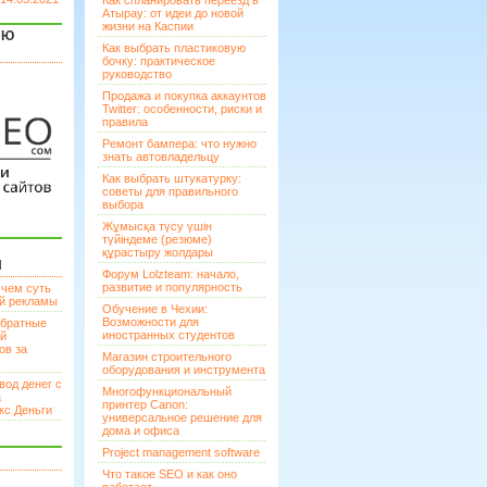
Как спланировать переезд в
Атырау: от идеи до новой
жизни на Каспии
ЯЮ
Как выбрать пластиковую
бочку: практическое
руководство
Продажа и покупка аккаунтов
Twitter: особенности, риски и
правила
Ремонт бампера: что нужно
знать автовладельцу
Как выбрать штукатурку:
советы для правильного
выбора
Жұмысқа түсу үшін
түйіндеме (резюме)
құрастыру жолдары
И
Форум Lolzteam: начало,
развитие и популярность
 чем суть
ой рекламы
Обучение в Чехии:
Возможности для
братные
иностранных студентов
ей
ов за
Магазин строительного
оборудования и инструмента
вод денег с
Многофункциональный
а
принтер Canon:
кс Деньги
универсальное решение для
дома и офиса
Project management software
Что такое SEO и как оно