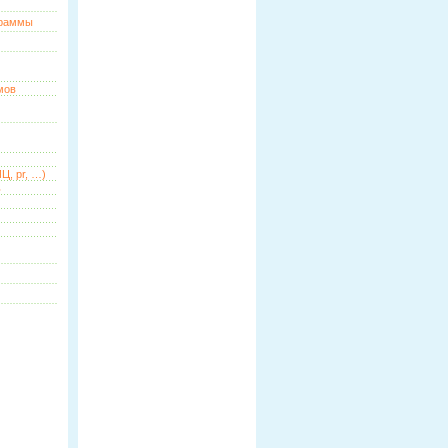
граммы
мов
Ц, pr, …)
ь