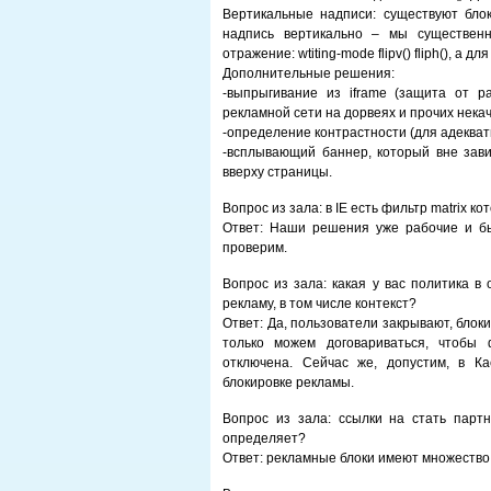
Вертикальные надписи: существуют бло
надпись вертикально – мы существенн
отражение: wtiting-mode flipv() fliph(), а
Дополнительные решения:
-выпрыгивание из iframe (защита от 
рекламной сети на дорвеях и прочих нека
-определение контрастности (для адеква
-всплывающий баннер, который вне зави
вверху страницы.
Вопрос из зала: в IE есть фильтр matrix 
Ответ: Наши решения уже рабочие и б
проверим.
Вопрос из зала: какая у вас политика в 
рекламу, в том числе контекст?
Ответ: Да, пользователи закрывают, блок
только можем договариваться, чтобы
отключена. Сейчас же, допустим, в К
блокировке рекламы.
Вопрос из зала: ссылки на стать парт
определяет?
Ответ: рекламные блоки имеют множество 