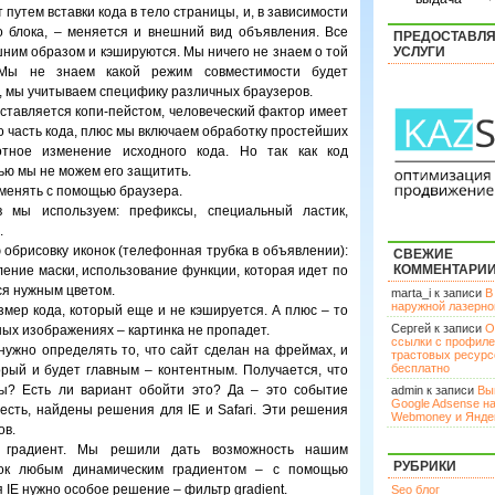
путем вставки кода в тело страницы, и, в зависимости
о блока, – меняется и внешний вид объявления. Все
ПРЕДОСТАВЛ
ним образом и кэшируются. Мы ничего не знаем о той
УСЛУГИ
 Мы не знаем какой режим совместимости будет
д, мы учитываем специфику различных браузеров.
вставляется копи-пейстом, человеческий фактор имеет
ко часть кода, плюс мы включаем обработку простейших
отное изменение исходного кода. Но так как код
ью мы не можем его защитить.
менять с помощью браузера.
 мы используем: префиксы, специальный ластик,
.
обрисовку иконок (телефонная трубка в объявлении):
СВЕЖИЕ
КОММЕНТАРИ
ление маски, использование функции, которая идет по
ся нужным цветом.
marta_i к записи
В
наружной лазерн
мер кода, который еще и не кэшируется. А плюс – то
Сергей к записи
О
нных изображениях – картинка не пропадет.
ссылки с профил
ужно определять то, что сайт сделан на фреймах, и
трастовых ресурс
бесплатно
ый и будет главным – контентным. Получается, что
цы? Есть ли вариант обойти это? Да – это событие
admin к записи
Вы
Google Adsense н
 есть, найдены решения для IE и Safari. Эти решения
Webmoney и Янде
ов.
 градиент. Мы решили дать возможность нашим
РУБРИКИ
лок любым динамическим градиентом – с помощью
я IE нужно особое решение – фильтр gradient.
Seo блог