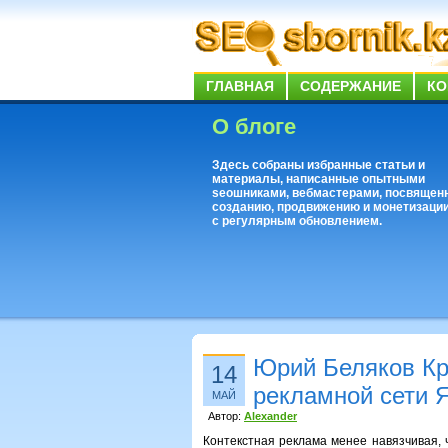
ГЛАВНАЯ
СОДЕРЖАНИЕ
КО
О блоге
Здесь собраны избранные статьи и
материалы, написанные опытными
seoшниками, вебмастерами, посвящен
созданию, продвижению и монетизации
с регулярным обновлением.
Юрий Беляков Кр
14
рекламной сети 
МАЙ
Автор:
Alexander
Контекстная реклама менее навязчивая, 