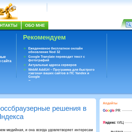
НТАКТЫ
ОБО МНЕ
Рекомендуем
Ежеденевное бесплатное онлайн
обновление Nod 32
ные
Google Translate переводит текст с
фотографий
 сайта
Актуальные адреса серверов
WebM AddUrl – Программа для быстрого
«загона» ваших сайтов в ПС Yandex и
Google
Существует вопросы, на которые не может
ответить даже Google
Переводчик Google для Android
Апдейты
оссбраузерные решения в
G
o
o
g
le
PR
Яндекса
Я
ндекс
тИЦ
чем медийная, и она всегда удовлетворяет интересам
выдача