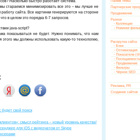
осов? Насколько быстро работает система.
Палим темы
мы стараемся минимизировать все это – мы лучше не
Партнерские про
 работу сайта. Все картинки генерируются на стороне
Продвижение
что в целом это порядка 6-7 запросов.
Разное
- Коллекции
твии java-script?
- Новинки филь
клама показываться не будет. Нужно понимать, что нам
ля этого мы должны использовать какую-то технологию,
Раскрутка сайта
- Бэки
- Оптимизация
- Показатели (тИ
- Посещаемост
- Продвижение
- Фильтры
- Чёрное SEO
х
Реклама, PR
Создание сайтов
ас будет свой поиск
клиентов»: смысл рейтинга – новый уровень качества!
сенджер для iOS с видеочатом от Skype
ансерами