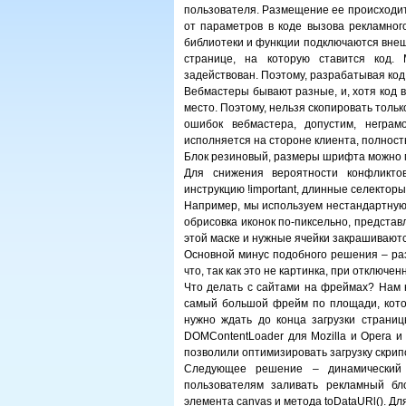
пользователя. Размещение ее происходит 
от параметров в коде вызова рекламног
библиотеки и функции подключаются внеш
странице, на которую ставится код.
задействован. Поэтому, разрабатывая ко
Вебмастеры бывают разные, и, хотя код 
место. Поэтому, нельзя скопировать толь
ошибок вебмастера, допустим, неграм
исполняется на стороне клиента, полност
Блок резиновый, размеры шрифта можно 
Для снижения вероятности конфликтов
инструкцию !important, длинные селекторы
Например, мы используем нестандартную 
обрисовка иконок по-пиксельно, представ
этой маске и нужные ячейки закрашивают
Основной минус подобного решения – раз
что, так как это не картинка, при отключе
Что делать с сайтами на фреймах? Нам н
самый большой фрейм по площади, котор
нужно ждать до конца загрузки страни
DOMContentLoader для Mozilla и Opera и
позволили оптимизировать загрузку скрип
Следующее решение – динамический
пользователям заливать рекламный б
элемента canvas и метода toDataURl(). Дл