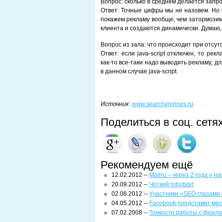
Вопрос: сколько в среднем делается запр
Ответ: Точные цифры мы не назовем. Но 
покажем рекламу вообще, чем затормозим
клиента и создаются динамически. Думаю, 
Вопрос из зала: что происходит при отсутс
Ответ: если java-script отключен, то ре
как-то все-таки надо выводить рекламу, д
в данном случае java-script.
Источник
:
www.searchengines.ru
Поделиться в соц. сетя
Рекомендуем ещё
12.02.2012 --
Mailru – через 2 года у н
20.09.2012 --
Чоткий robotstxt
02.08.2012 --
Участники «SEO глазами 
04.05.2012 --
Facebook представит мес
07.02.2008 --
Тонкости работы с фрил