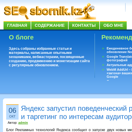
ГЛАВНАЯ
СОДЕРЖАНИЕ
КОНТАКТЫ
ОБО МНЕ
О блоге
Рекомен
Здесь собраны избранные статьи и
Ежеденевное б
обновление No
материалы, написанные опытными
seoшниками, вебмастерами, посвященные
Google Translat
фотографий
созданию, продвижению и монетизации сайта
с регулярным обновлением.
Актуальные ад
WebM AddUrl –
«загона» ваших
Google
Существует воп
ответить даже 
Переводчик Goo
Яндекс запустил поведенческий р
06
и таргетинг по интересам аудито
ОКТ
Автор:
admin
Блог Рекламных технологий Яндекса сообщил о запуске двух новых м