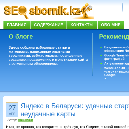
ГЛАВНАЯ
СОДЕРЖАНИЕ
КОНТАКТЫ
ОБО МНЕ
О блоге
Рекомен
Здесь собраны избранные статьи и
Ежеденевное б
обновление No
материалы, написанные опытными
seoшниками, вебмастерами, посвященные
Google Translat
фотографий
созданию, продвижению и монетизации сайта
с регулярным обновлением.
Актуальные ад
WebM AddUrl –
«загона» ваших
Google
Существует воп
ответить даже 
Переводчик Goo
Яндекс в Беларуси: удачные стар
27
неудачные карты
АПР
Автор:
Alexander
Итак, не прошло, как говорится, и трёх лун, как
Яндекс
, с такой помпой