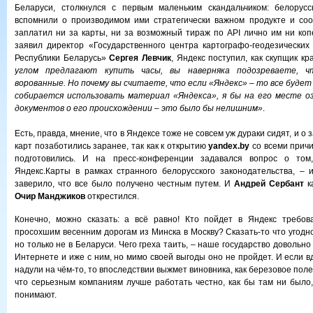
Беларуси, столкнулся с первым маленьким скандальчиком: белорусс
вспомнили о производимом ими стратегически важном продукте и соо
заплатил ни за карты, ни за возможный тираж по API лично им ни копе
заявил директор «Государственного центра картографо-геодезически
Республики Беларусь»
Сергея Левчик
, Яндекс поступил, как скупщик кр
углом предлагают купить часы, вы наверняка подозреваете, 
ворованные. Но почему вы считаете, что если «Яндекс» – то все будет
собирается использовать материал «Яндекса», я бы на его месте о
документов о его происхождении – это было бы нелишним»
.
Есть, правда, мнение, что в Яндексе тоже не совсем уж дураки сидят, и 
карт позаботились заранее, так как к открытию
yandex.by
со всеми прич
подготовились. И на пресс-конференции задавался вопрос о том,
Яндекс.Карты в рамках странного белорусского законодательства, – 
заверило, что все было получено честным путем. И
Андрей Сербант
ка
Очир Манджиков
открестился.
Конечно, можно сказать: а всё равно! Кто пойдет в Яндекс требов
просохшим весенним дорогам из Минска в Москву? Сказать-то что угодн
но только не в Беларуси. Чего греха таить, – наше государство довольно
Интернете и иже с ним, но мимо своей выгоды оно не пройдет. И если вд
надули на чём-то, то впоследствии выжмет виновника, как березовое полен
что серьезным компаниям лучше работать честно, как бы там ни было,
понимают.