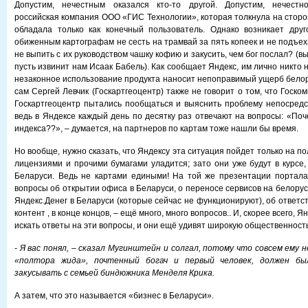
Допустим, нечестным оказался кто-то другой. Допустим, нечестн
российская компания ООО «ГИС Технологии», которая толкнула на сторо
обладала только как конечный пользователь. Однако возникает друг
обиженным картографам не сесть на трамвай за пять копеек и не подъеха
не выпить с их руководством чашку кофию и закусить, чем бог послал? (в
пусть извинит нам Исаак Бабель). Как сообщает Яндекс, им лично никто н
незаконное использование продукта наносит непоправимый ущерб белору
сам Сергей Левчик (Госкартгеоцентр) также не говорит о том, что Госк
Госкартгеоцентр пытались пообщаться и выяснить проблему непосредс
ведь в Яндексе каждый день по десятку раз отвечают на вопросы: «Поч
индекса??», – думается, на партнеров по картам тоже нашли бы время.
Но вообще, нужно сказать, что Яндексу эта ситуация пойдет только на по
лицензиями и прочими бумагами уладится; зато они уже будут в курсе,
Беларуси. Ведь не картами едиными! На той же презентации портала
вопросы об открытии офиса в Беларуси, о переносе сервисов на белорус
Яндекс.Денег в Беларуси (которые сейчас не функционируют), об ответс
контент , в конце концов, – ещё много, много вопросов.. И, скорее всего, 
искать ответы на эти вопросы, и они ещё удивят широкую общественность
- Я вас понял, – сказал Мугинштейн и солгал, потому что совсем ему 
«полтора жида», почтенный богач и первый человек, должен б
закусывать с семьей биндюжника Менделя Крика.
А затем, что это называется «бизнес в Беларуси».