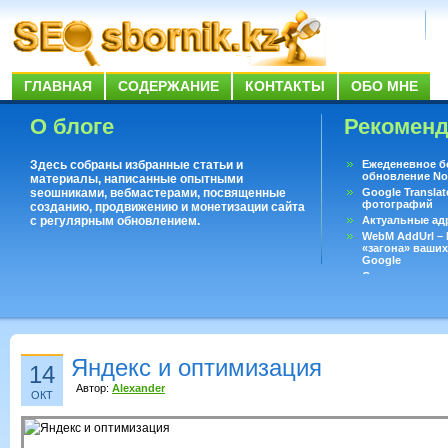
ГЛАВНАЯ
СОДЕРЖАНИЕ
КОНТАКТЫ
ОБО МНЕ
О блоге
Рекомен
Здесь собраны избранные статьи и
Ежеденевное б
обновление No
материалы, написанные опытными
seoшниками, вебмастерами, посвященные
Google Translat
фотографий
созданию, продвижению и монетизации сайта
с регулярным обновлением.
Актуальные ад
WebM AddUrl –
«загона» ваших
Google
Существует воп
ответить даже 
Переводчик Goo
Яндекс и оптимизация
14
Автор:
Alexander
ОКТ