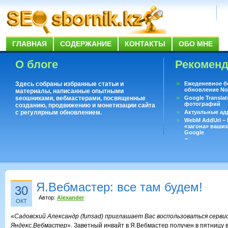
ГЛАВНАЯ
СОДЕРЖАНИЕ
КОНТАКТЫ
ОБО МНЕ
О блоге
Рекомен
Здесь собраны избранные статьи и
Ежеденевное б
обновление No
материалы, написанные опытными
seoшниками, вебмастерами, посвященные
Google Translat
фотографий
созданию, продвижению и монетизации сайта
с регулярным обновлением.
Актуальные ад
WebM AddUrl –
«загона» ваших
Google
Существует воп
ответить даже 
Переводчик Goo
Я.Вебмастер: все там будем!
30
Автор:
Alexander
ОКТ
«
Садовский Александр (funsad) приглашает Вас воспользоваться серви
Яндекс.Вебмастер
». Заветный инвайт в Я.Вебмастер получен в пятницу 