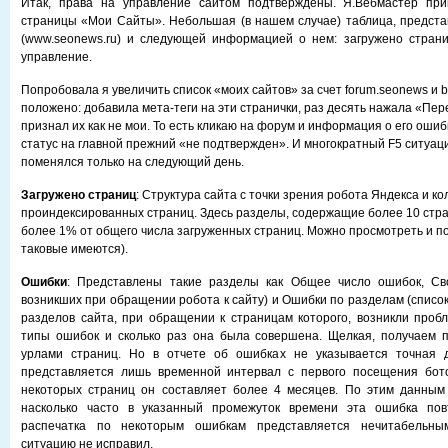
Итак, права на управление сайтом подтверждены. Я.Вебмастер при
страницы «Мои Сайты». Небольшая (в нашем случае) таблица, предст
(www.seonews.ru) и следующей информацией о нем: загружено страни
управление.
Попробовала я увеличить список «моих сайтов» за счет forum.seonews и b
положено: добавила мета-теги на эти странички, раз десять нажала «Пер
признал их как не мои. То есть кликаю на форум и информация о его ошиб
статус на главной прежний «не подтвержден». И многократный F5 ситуац
поменялся только на следующий день.
Загружено страниц
: Структура сайта с точки зрения робота Яндекса и ко
проиндексированных страниц. Здесь разделы, содержащие более 10 ст
более 1% от общего числа загруженных страниц. Можно просмотреть и п
таковые имеются).
Ошибки
: Представлены такие разделы как Общее число ошибок, Сво
возникших при обращении робота к сайту) и Ошибки по разделам (списо
разделов сайта, при обращении к страницам которого, возникли пробл
типы ошибок и сколько раз она была совершена. Щелкая, получаем п
урлами страниц. Но в отчете об ошибках не указывается точная 
представляется лишь временной интервал с первого посещения бот
некоторых страниц он составляет более 4 месяцев. По этим данным 
насколько часто в указанный промежуток времени эта ошибка пов
распечатка по некоторым ошибкам представляется нечитабельным
ситуацию не исправил.