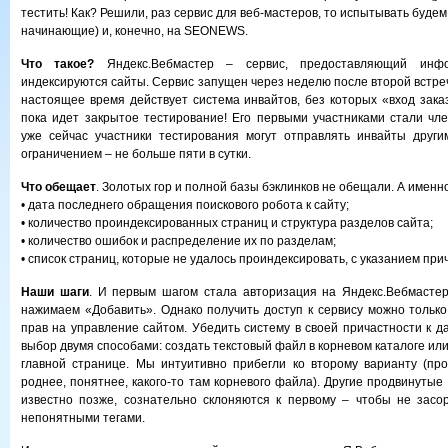
тестить! Как? Решили, раз сервис для веб-мастеров, то испытывать будем
начинающие) и, конечно, на SEONEWS.
Что такое?
Яндекс.Вебмастер – сервис, предоставляющий инф
индексируются сайты. Сервис запущен через неделю после второй встре
настоящее время действует система инвайтов, без которых «вход заказ
пока идет закрытое тестирование! Его первыми участниками стали чл
уже сейчас участники тестирования могут отправлять инвайты друг
ограничением – не больше пяти в сутки.
Что обещает
. Золотых гор и полной базы бэклинков не обещали. А именно
• дата последнего обращения поискового робота к сайту;
• количество проиндексированных страниц и структура разделов сайта;
• количество ошибок и распределение их по разделам;
• список страниц, которые не удалось проиндексировать, с указанием пр
Наши шаги
. И первым шагом стала авторизация на Яндекс.Вебмастер
нажимаем «Добавить». Однако получить доступ к сервису можно тольк
прав на управление сайтом. Убедить систему в своей причастности к д
выбор двумя способами: создать текстовый файл в корневом каталоге или
главной странице. Мы интуитивно прибегли ко второму варианту (про
роднее, понятнее, какого-то там корневого файла). Другие продвинутые 
известно позже, сознательно склоняются к первому – чтобы не засо
непонятными тегами.