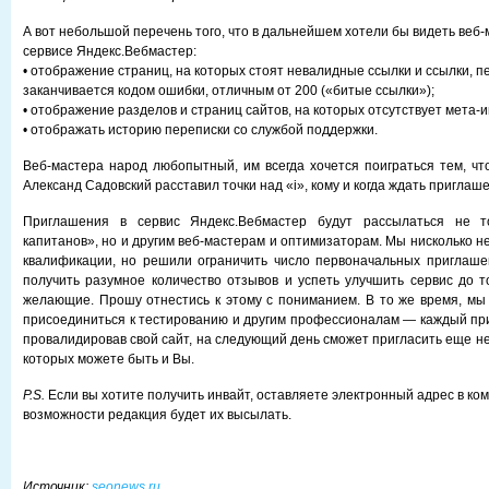
А вот небольшой перечень того, что в дальнейшем хотели бы видеть веб
сервисе Яндекс.Вебмастер:
• отображение страниц, на которых стоят невалидные ссылки и ссылки, п
заканчивается кодом ошибки, отличным от 200 («битые ссылки»);
• отображение разделов и страниц сайтов, на которых отсутствует мета
• отображать историю переписки со службой поддержки.
Веб-мастера народ любопытный, им всегда хочется поиграться тем, что
Александ Садовский расставил точки над «i», кому и когда ждать приглаш
Приглашения в сервис Яндекс.Вебмастер будут рассылаться не т
капитанов», но и другим веб-мастерам и оптимизаторам. Мы нисколько 
квалификации, но решили ограничить число первоначальных приглаше
получить разумное количество отзывов и успеть улучшить сервис до то
желающие. Прошу отнестись к этому с пониманием. В то же время, мы
присоединиться к тестированию и другим профессионалам — каждый пр
провалидировав свой сайт, на следующий день сможет пригласить еще не
которых можете быть и Вы.
P.S.
Если вы хотите получить инвайт, оставляете электронный адрес в ком
возможности редакция будет их высылать.
Источник:
seonews.ru