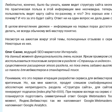
Любопытно, конечно, было бы узнать, каким видит структуру сайта seon
Но практическая польза в этой информации мне неочевидна. теперь
пользователь видят карту сайта по-разному, и что? Это хорошо или 
почему? И что за это будет сайту. Ответ ни на один вопрос не дала даже 
В целом впечатление двоякое – информации на первых порах достаточн
делать, не всегда обычному веб-мастеру понятно.
Несмотря на ажиотаж вокруг этой темы, полноценных отзывово о сери
Некоторые из них.
Олег Сахно
, ведущий SEO-маркетолог Интерлабс.
На данный момент функциональность очень низкая. Ярким примером с
воспользоваться поисковым запросом в разделе «Страницы в индексе».
существенное расширение этого раздела, но пока очень забавно выгл
из панели для вебмастеров в стандартный поиск.
Понимаем, что это первая итерация разработки сервиса для вебмастеров,
критичным. Но, как мне кажется, продукт слишком слабофункцион
абсолютную непригодность раздела «Структура сайта», для сайто
генерирует подпапок (index.php?id=XXX). При первом взгляде на сервис с
планируется подготовить симметричный ответ Google Webmasters Too
момент, Яндекс.Вебмастерс так же напоминает Google.Webmasters
напоминает Google.Analytics.