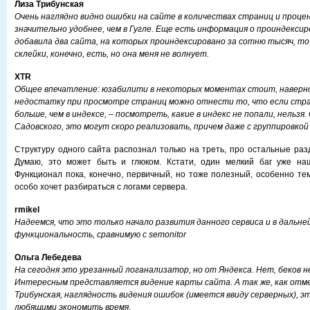
Лиза Трибунская
Очень наглядно видно ошибки на сайте в количествах страниц и проце
значительно удобнее, чем в Гугле. Еще есть информация о проиндексир
добавила два сайта, на которых проиндексировано за сотню тысяч, т
склейки, конечно, есть, но она меня не волнует.
XTR
Общее впечатление: юзабилити в некоторых моментах стоит, наверно
недостатку при просмотре страниц можно отнести то, что если стр
больше, чем в индексе, – посмотреть, какие в индекс не попали, нельзя
Садовского, это могут скоро реализовать, причем даже с группировкой
Структуру одного сайта распознал только на треть, про остальные раз
Думаю, это может быть и глюком. Кстати, один мелкий баг уже наш
Функционал пока, конечно, первичный, но тоже полезный, особенно тем
особо хочет разбираться с логами сервера.
rmikel
Надеемся, что это только начало развития данного сервиса и в даль
функциональность, сравнимую с semonitor
Ольга Лебедева
На сегодня это урезанный логанализатор, но от Яндекса. Нет, беков н
Интересным представляется видение карты сайта. А так же, как отм
Трибунская, наглядность видения ошибок (имеется ввиду серверных), э
любящими экономить время
.