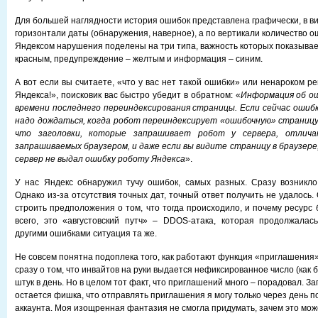
Для большей наглядности история ошибок представлена графически, в ви
горизонтали даты (обнаружения, наверное), а по вертикали количество 
Яндексом нарушения поделены на три типа, важность которых показывае
красным, предупреждение – желтым и информация – синим.
А вот если вы считаете, «что у вас нет такой ошибки» или ненароком р
Яндекса!», поисковик вас быстро убедит в обратном: «
Информация об о
времени последнего переиндексирования страницы. Если сейчас ошибк
надо дождаться, когда робот переиндексирует «ошибочную» страницу
что заголовки, которые запрашивает робот у сервера, отлича
запрашиваемых браузером, и даже если вы видите страницу в браузере,
сервер не выдал ошибку роботу Яндекса
».
У нас Яндекс обнаружил тучу ошибок, самых разных. Сразу возникло
Однако из-за отсутствия точных дат, точный ответ получить не удалось.
строить предположения о том, что тогда происходило, и почему ресурс
всего, это «августовский путч» – DDOS-атака, которая продолжалас
другими ошибками ситуация та же.
Не совсем понятна подоплека того, как работают функция «приглашения
сразу о том, что инвайтов на руки выдается нефиксированное число (как бы
штук в день. Но в целом тот факт, что приглашений много – порадовал. За
остается фишка, что отправлять приглашения я могу только через день п
аккаунта. Моя изощренная фантазия не смогла придумать, зачем это мож