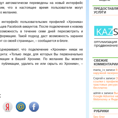
дут автоматически переведены на новый интерфейс
тим, что в настоящее время пользователи могут
ПРЕДОСТАВЛ
о желанию.
УСЛУГИ
 интерфейс пользовательских профилей «Хроника»
ьцев Facebook-аккаунтов. После подключения к новому
возможность в течение семи дней пересмотреть и
нформацию. Такой подход даст возможность заранее
т со своей страницы», – сообщается в блоге.
одчеркивают, что подключение «Хроники» никак не
аунта: «Только люди, для которых Вы первоначально
бликации в Вашей Хронике. По желанию Вы можете
СВЕЖИЕ
публикации, удалить ее или скрыть из Хроники», –
КОММЕНТАРИ
marta_i к записи
В
наружной лазерн
Сергей к записи
О
ссылки с профил
трастовых ресурс
бесплатно
admin к записи
Вы
х
Google Adsense н
Webmoney и Янде
РУБРИКИ
Seo блог