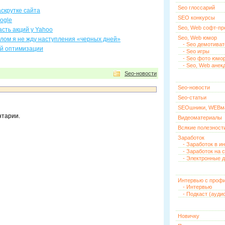
Seo глоссарий
аскрутке сайта
SEO конкурсы
oogle
Seo, Web софт-п
асть акций у Yahoo
Seo, Web юмор
лом я не жду наступления «черных дней»
- Seo демотива
й оптимизации
- Seo игры
- Seo фото юмо
- Seo, Web анек
Seo-новости
Seo-новости
Seo-статьи
SEOшники, WEBм
нтарии.
Видеоматериалы
Всякие полезност
Заработок
- Заработок в и
- Заработок на 
- Электронные д
Интервью с проф
- Интервью
- Подкаст (ауди
Новичку