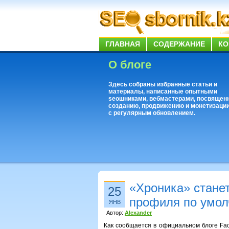
ГЛАВНАЯ
СОДЕРЖАНИЕ
КО
О блоге
Здесь собраны избранные статьи и
материалы, написанные опытными
seoшниками, вебмастерами, посвящен
созданию, продвижению и монетизации
с регулярным обновлением.
«Хроника» стане
25
профиля по умо
ЯНВ
Автор:
Alexander
Как сообщается в официальном блоге Fac