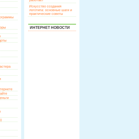
работает
Искусство создания
логотипа: основные шаги и
практические советы
рограммы
торы
ИНТЕРНЕТ НОВОСТИ
р
доты
астера
и
нтернете
сайте
еньги
и
о)