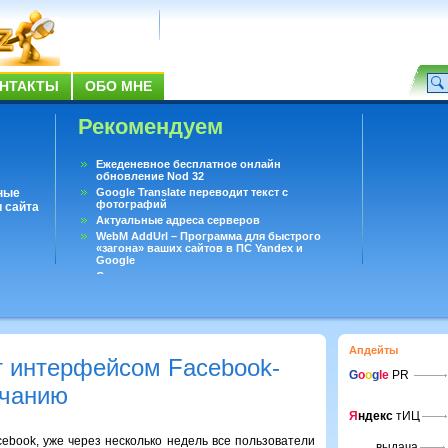
НТАКТЫ
ОБО МНЕ
Рекомендуем
Ежеденевное бесплатное онлайн
обновление Nod 32
ные
Google Translate переводит текст с
фотографий
 сайта
Актуальные адреса серверов
WebM AddUrl – Программа для быстрого
«загона» ваших сайтов в ПС Yandex и
Google
Существует вопросы, на которые не может
ответить даже Google
Переводчик Google для Android
Апдейты
т интерфейсом Facebook-
G
o
o
g
le
PR
лчанию
Я
ндекс
тИЦ
ebook, уже через несколько недель все пользователи
выдача