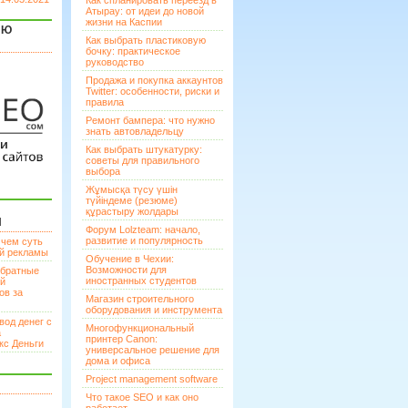
Как спланировать переезд в
Атырау: от идеи до новой
жизни на Каспии
ЯЮ
Как выбрать пластиковую
бочку: практическое
руководство
Продажа и покупка аккаунтов
Twitter: особенности, риски и
правила
Ремонт бампера: что нужно
знать автовладельцу
Как выбрать штукатурку:
советы для правильного
выбора
Жұмысқа түсу үшін
түйіндеме (резюме)
құрастыру жолдары
И
Форум Lolzteam: начало,
развитие и популярность
 чем суть
ой рекламы
Обучение в Чехии:
Возможности для
братные
иностранных студентов
ей
ов за
Магазин строительного
оборудования и инструмента
вод денег с
Многофункциональный
а
принтер Canon:
кс Деньги
универсальное решение для
дома и офиса
Project management software
Что такое SEO и как оно