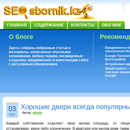
ГЛАВНАЯ
СОДЕРЖАНИЕ
КОНТАКТЫ
ОБО МНЕ
О блоге
Рекомен
Здесь собраны избранные статьи и
Ежеденевное б
обновление No
материалы, написанные опытными
seoшниками, вебмастерами, посвященные
Google Translat
фотографий
созданию, продвижению и монетизации сайта
с регулярным обновлением.
Актуальные ад
WebM AddUrl –
«загона» ваших
Google
Существует воп
ответить даже 
Переводчик Goo
Хорошие двери всегда популярн
03
Автор:
admin
ОКТ
Каждый собственник отделяет свою жилую площадь, от общес
устанавливая, какое либо ограничение. В квартире или жилом доме таким