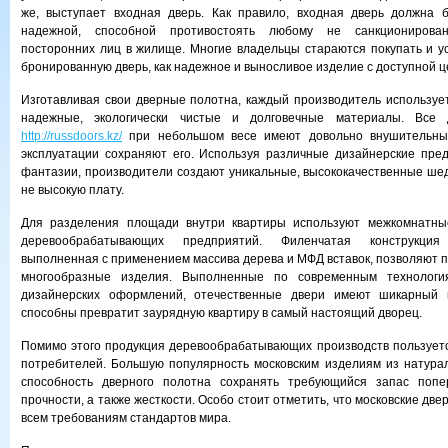
же, выступает входная дверь. Как правило, входная дверь должна 
надежной, способной противостоять любому не санкционирова
посторонних лиц в жилище. Многие владельцы стараются покупать и у
бронированную дверь, как надежное и выносливое изделие с доступной ц
Изготавливая свои дверные полотна, каждый производитель использует
надежные, экологически чистые и долговечные материалы. Все
http://russdoors.kz/
при небольшом весе имеют довольно внушительный
эксплуатации сохраняют его. Используя различные дизайнерские пре
фантазии, производители создают уникальные, высококачественные ше
не высокую плату.
Для разделения площади внутри квартиры используют межкомнатны
деревообрабатывающих предприятий. Филенчатая конструкция
выполненная с применением массива дерева и МФД вставок, позволяют п
многообразные изделия. Выполненные по современным технологи
дизайнерских оформлений, отечественные двери имеют шикарный 
способны превратит заурядную квартиру в самый настоящий дворец.
Помимо этого продукция деревообрабатывающих производств пользует
потребителей. Большую популярность московским изделиям из натура
способность дверного полотна сохранять требующийся запас попе
прочности, а также жесткости. Особо стоит отметить, что московские дв
всем требованиям стандартов мира.