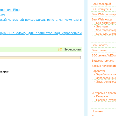
Seo глоссарий
SEO конкурсы
еров для Bing
Seo, Web софт-п
вич
дый четвертый пользователь рунета минимум раз в
Seo, Web юмор
- Seo демотива
- Seo игры
- Seo фото юмо
овую 3D-оболочку для планшетов под управлением
- Seo, Web анек
Seo-новости
Seo-новости
Seo-статьи
SEOшники, WEBм
Видеоматериалы
Всякие полезност
Заработок
нтарии.
- Заработок в и
- Заработок на 
- Электронные д
Интервью с проф
- Интервью
- Подкаст (ауди
Новичку