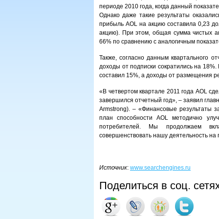
периоде 2010 года, когда данный показат
Однако даже такие результаты оказались
прибыль AOL на акцию составила 0,23 до
акцию). При этом, общая сумма чистых а
66% по сравнению с аналогичным показате
Также, согласно данным квартального о
доходы от подписки сократились на 18%.
составил 15%, а доходы от размещения р
«В четвертом квартале 2011 года AOL сде
завершился отчетный год», – заявил гла
Armstrong). – «Финансовые результаты з
план способности AOL методично улуч
потребителей. Мы продолжаем вкл
совершенствовать нашу деятельность на п
Источник
:
www.searchengines.ru
Поделиться в соц. сетя