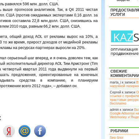
ель равнялся 596 млн. долл. США.
 выше прогнозов аналитиков. Так, в Q4 2011 чистая
ПРЕДОСТАВЛ
УСЛУГИ
лл. США (против ожидаемых экспертами 0,16 долл. за
ктивов составила 22,8 млн.долл. США, снизившись на
лем 2010 года, равным 66,2 млн. долл. США.
тчета, общий доход AOL от рекламы вырос на 10%, а
 В то же время, прирост доходов от медийной рекламы
екламы на ресурсах-партнерах выросли на 20%.
лал серьезный шаг вперед, и я очень доволен тем, как
вный исполнительный директор AOL Тим Армстронг (Tim
а четвертый квартал 2011 года выдвинули на первый
СВЕЖИЕ
шать предложения, ориентированные на конечных
КОММЕНТАРИ
адывать средства в компанию, и планируем
marta_i к записи
В
ротяжении всего 2012 года», – добавил он.
наружной лазерн
Сергей к записи
О
ссылки с профил
трастовых ресурс
бесплатно
admin к записи
Вы
Google Adsense н
х
Webmoney и Янде
РУБРИКИ
Seo блог