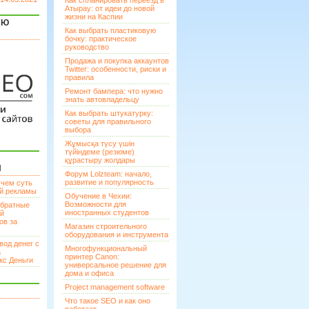
Как спланировать переезд в
Атырау: от идеи до новой
жизни на Каспии
ЯЮ
Как выбрать пластиковую
бочку: практическое
руководство
Продажа и покупка аккаунтов
Twitter: особенности, риски и
правила
Ремонт бампера: что нужно
знать автовладельцу
Как выбрать штукатурку:
советы для правильного
выбора
Жұмысқа түсу үшін
түйіндеме (резюме)
құрастыру жолдары
И
Форум Lolzteam: начало,
развитие и популярность
 чем суть
ой рекламы
Обучение в Чехии:
Возможности для
братные
иностранных студентов
ей
ов за
Магазин строительного
оборудования и инструмента
вод денег с
Многофункциональный
а
принтер Canon:
кс Деньги
универсальное решение для
дома и офиса
Project management software
Что такое SEO и как оно