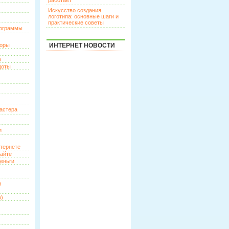
работает
Искусство создания
логотипа: основные шаги и
практические советы
рограммы
торы
ИНТЕРНЕТ НОВОСТИ
р
доты
астера
и
нтернете
сайте
еньги
и
о)