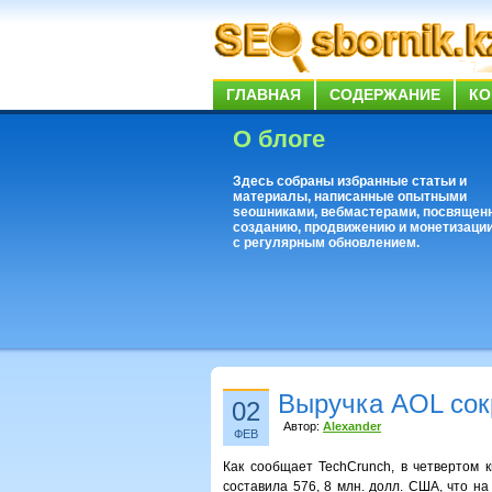
ГЛАВНАЯ
СОДЕРЖАНИЕ
КО
О блоге
Здесь собраны избранные статьи и
материалы, написанные опытными
seoшниками, вебмастерами, посвящен
созданию, продвижению и монетизации
с регулярным обновлением.
Выручка AOL сок
02
Автор:
Alexander
ФЕВ
Как сообщает TechCrunch, в четвертом 
составила 576, 8 млн. долл. США, что н