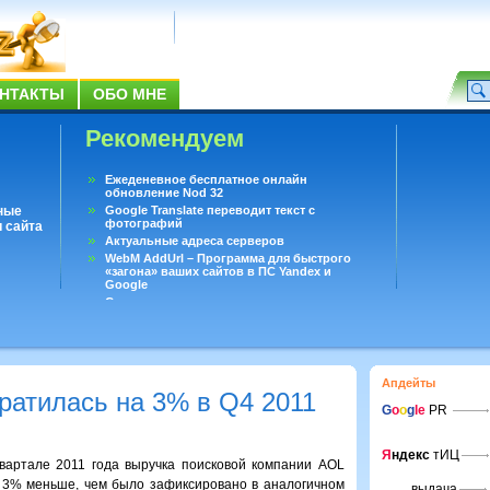
НТАКТЫ
ОБО МНЕ
Рекомендуем
Ежеденевное бесплатное онлайн
обновление Nod 32
ные
Google Translate переводит текст с
фотографий
 сайта
Актуальные адреса серверов
WebM AddUrl – Программа для быстрого
«загона» ваших сайтов в ПС Yandex и
Google
Существует вопросы, на которые не может
ответить даже Google
Переводчик Google для Android
Апдейты
ратилась на 3% в Q4 2011
G
o
o
g
le
PR
Я
ндекс
тИЦ
квартале 2011 года выручка поисковой компании AOL
а 3% меньше, чем было зафиксировано в аналогичном
выдача