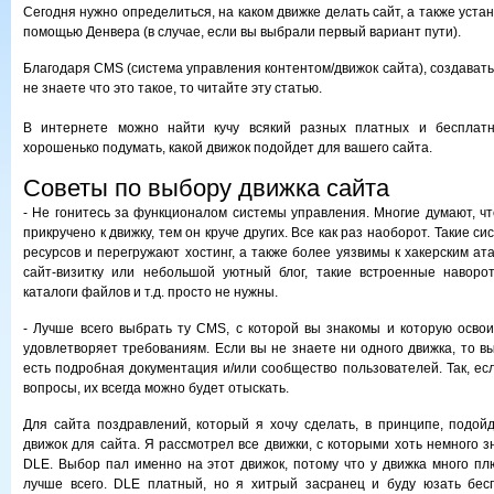
Сегодня нужно определиться, на каком движке делать сайт, а также устано
помощью Денвера (в случае, если вы выбрали первый вариант пути).
Благодаря CMS (система управления контентом/движок сайта), создавать
не знаете что это такое, то читайте эту статью.
В интернете можно найти кучу всякий разных платных и беспла
хорошенько подумать, какой движок подойдет для вашего сайта.
Советы по выбору движка сайта
- Не гонитесь за функционалом системы управления. Многие думают, ч
прикручено к движку, тем он круче других. Все как раз наоборот. Такие с
ресурсов и перегружают хостинг, а также более уязвимы к хакерским ат
сайт-визитку или небольшой уютный блог, такие встроенные наворот
каталоги файлов и т.д. просто не нужны.
- Лучше всего выбрать ту CMS, с которой вы знакомы и которую освоил
удовлетворяет требованиям. Если вы не знаете ни одного движка, то в
есть подробная документация и/или сообщество пользователей. Так, ес
вопросы, их всегда можно будет отыскать.
Для сайта поздравлений, который я хочу сделать, в принципе, подо
движок для сайта. Я рассмотрел все движки, с которыми хоть немного 
DLE. Выбор пал именно на этот движок, потому что у движка много плю
лучше всего. DLE платный, но я хитрый засранец и буду юзать бес