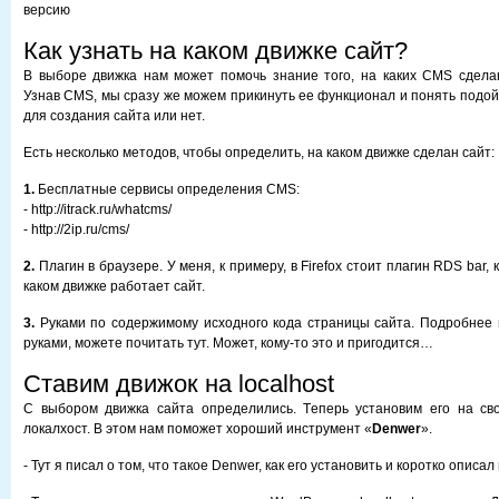
версию
Как узнать на каком движке сайт?
В выборе движка нам может помочь знание того, на каких CMS сдела
Узнав CMS, мы сразу же можем прикинуть ее функционал и понять подой
для создания сайта или нет.
Есть несколько методов, чтобы определить, на каком движке сделан сайт:
1.
Бесплатные сервисы определения CMS:
- http://itrack.ru/whatcms/
- http://2ip.ru/cms/
2.
Плагин в браузере. У меня, к примеру, в Firefox стоит плагин RDS bar,
каком движке работает сайт.
3.
Руками по содержимому исходного кода страницы сайта. Подробнее
руками, можете почитать тут. Может, кому-то это и пригодится…
Ставим движок на localhost
С выбором движка сайта определились. Теперь установим его на свой
локалхост. В этом нам поможет хороший инструмент «
Denwer
».
- Тут я писал о том, что такое Denwer, как его установить и коротко описа