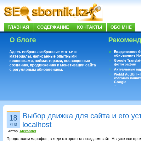
ГЛАВНАЯ
СОДЕРЖАНИЕ
КОНТАКТЫ
ОБО МНЕ
О блоге
Рекомен
Здесь собраны избранные статьи и
Ежеденевное б
обновление No
материалы, написанные опытными
seoшниками, вебмастерами, посвященные
Google Translat
фотографий
созданию, продвижению и монетизации сайта
с регулярным обновлением.
Актуальные ад
WebM AddUrl –
«загона» ваших
Google
Существует воп
ответить даже 
Переводчик Goo
Выбор движка для сайта и его ус
18
localhost
ЯНВ
Автор:
Alexander
Продолжаем марафон, в ходе которого мы создаем сайт. Мы уже все про