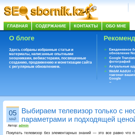
ГЛАВНАЯ
СОДЕРЖАНИЕ
КОНТАКТЫ
ОБО МНЕ
О блоге
Рекомен
Здесь собраны избранные статьи и
Ежеденевное б
обновление No
материалы, написанные опытными
seoшниками, вебмастерами, посвященные
Google Translat
фотографий
созданию, продвижению и монетизации сайта
с регулярным обновлением.
Актуальные ад
WebM AddUrl –
«загона» ваших
Google
Существует воп
ответить даже 
Переводчик Goo
Выбираем телевизор только с н
05
параметрами и подходящей цено
МАЙ
Автор:
admin
Покупать телевизор без элементарных знаний — это все равно что п