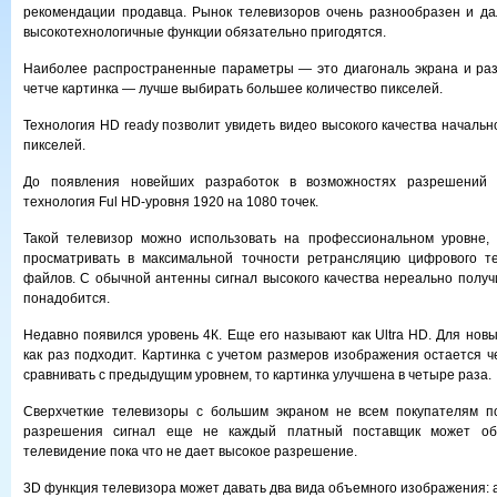
рекомендации продавца. Рынок телевизоров очень разнообразен и да
высокотехнологичные функции обязательно пригодятся.
Наиболее распространенные параметры — это диагональ экрана и ра
четче картинка — лучше выбирать большее количество пикселей.
Технология HD ready позволит увидеть видео высокого качества начальн
пикселей.
До появления новейших разработок в возможностях разрешений 
технология Ful HD-уровня 1920 на 1080 точек.
Такой телевизор можно использовать на профессиональном уровне, 
просматривать в максимальной точности ретрансляцию цифрового т
файлов. С обычной антенны сигнал высокого качества нереально получи
понадобится.
Недавно появился уровень 4К. Еще его называют как Ultra HD. Для нов
как раз подходит. Картинка с учетом размеров изображения остается ч
сравнивать с предыдущим уровнем, то картинка улучшена в четыре раза.
Сверхчеткие телевизоры с большим экраном не всем покупателям по
разрешения сигнал еще не каждый платный поставщик может обе
телевидение пока что не дает высокое разрешение.
3D функция телевизора может давать два вида объемного изображения: а