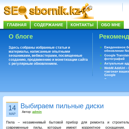
ГЛАВНАЯ
СОДЕРЖАНИЕ
КОНТАКТЫ
ОБО МНЕ
О блоге
Рекомен
Здесь собраны избранные статьи и
Ежеденевное б
обновление No
материалы, написанные опытными
seoшниками, вебмастерами, посвященные
Google Translat
фотографий
созданию, продвижению и монетизации сайта
с регулярным обновлением.
Актуальные ад
WebM AddUrl –
«загона» ваших
Google
Существует воп
ответить даже 
Переводчик Goo
Выбираем пильные диски
14
Автор:
admin
МАР
Пила – незаменимый бытовой прибор для ремонта и строительс
современные пилы, которые имеют корректное оснащение, 