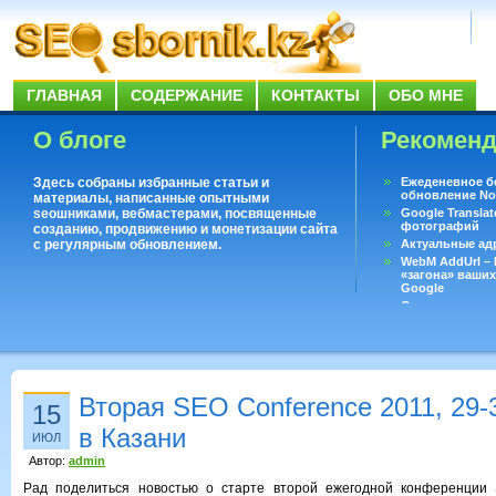
ГЛАВНАЯ
СОДЕРЖАНИЕ
КОНТАКТЫ
ОБО МНЕ
О блоге
Рекомен
Здесь собраны избранные статьи и
Ежеденевное б
обновление No
материалы, написанные опытными
seoшниками, вебмастерами, посвященные
Google Translat
фотографий
созданию, продвижению и монетизации сайта
с регулярным обновлением.
Актуальные ад
WebM AddUrl –
«загона» ваших
Google
Существует воп
ответить даже 
Переводчик Goo
Вторая SEO Conference 2011, 29-
15
в Казани
ИЮЛ
Автор:
admin
Рад поделиться новостью о старте второй ежегодной конференции 