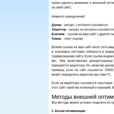
нужно уделить внимание и внешней оптим
на свой сайт).
Немного определений:
Донор
– ресурс, с которого ссылаются.
Акцептор
– ресурс на которого ссылаются
Бэклинк
- ссылка на ваш сайт с другого са
Анкор
– текст ссылки.
Всякая ссылка на ваш сайт несет хоть как
в поисковых системах (обернута в редир
трафик вашему сайту. Если ссылка индекс
вес. Чем качественнее донор/страниц
передается акцептору. Но, качество доноро
примеру, если на сайт ссылается 1000
может определить акцептор как тоже ГС.
Если на акцептора ссылаются трастовые 
этот сайт такой же полезный и хороший. В
Методы внешней оптим
Все методы можно условно поделить по пр
1. Белая оптимизация.