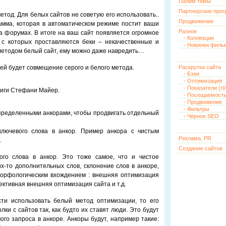
Палим темы
Партнерские про
тод. Для белых сайтов не советую его использовать..
Продвижение
амма, которая в автоматическом режиме постит ваши
Разное
на форумах. В итоге на ваш сайт появляется огромное
- Коллекции
, с которых проставляются беки – некачественные и
- Новинки филь
методом белый сайт, ему можно даже навредить…
й будет совмещение серого и белого метода.
Раскрутка сайта
- Бэки
- Оптимизация
- Показатели (тИ
ниги Стефани Майер.
- Посещаемост
- Продвижение
- Фильтры
определенными анкорами, чтобы продвигать отдельный
- Чёрное SEO
ключевого слова в анкор. Пример анкора с чистым
Реклама, PR
.
Создание сайтов
го слова в анкор. Это тоже самое, что и чистое
их-то дополнительных слов, склонение слов в анкоре,
 морфологическим вхождением : внешняя оптимизация
ктивная внешняя оптимизация сайта и т.д.
сти использовать белый метод оптимизации, то его
ки с сайтов так, как будто их ставят люди. Это будут
го запроса в анкоре. Анкоры будут, например такие: