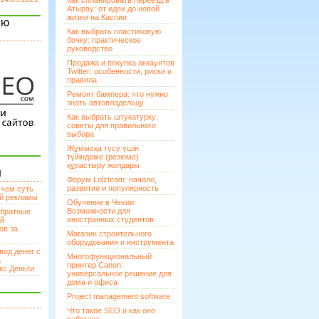
Как спланировать переезд в
Атырау: от идеи до новой
жизни на Каспии
ЯЮ
Как выбрать пластиковую
бочку: практическое
руководство
Продажа и покупка аккаунтов
Twitter: особенности, риски и
правила
Ремонт бампера: что нужно
знать автовладельцу
Как выбрать штукатурку:
советы для правильного
выбора
Жұмысқа түсу үшін
түйіндеме (резюме)
құрастыру жолдары
И
Форум Lolzteam: начало,
развитие и популярность
 чем суть
ой рекламы
Обучение в Чехии:
Возможности для
братные
иностранных студентов
ей
ов за
Магазин строительного
оборудования и инструмента
вод денег с
Многофункциональный
а
принтер Canon:
кс Деньги
универсальное решение для
дома и офиса
Project management software
Что такое SEO и как оно