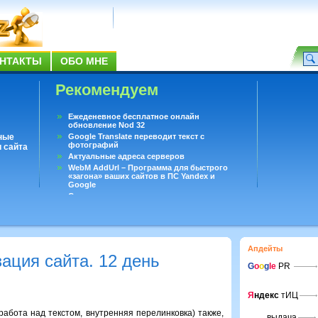
НТАКТЫ
ОБО МНЕ
Рекомендуем
Ежеденевное бесплатное онлайн
обновление Nod 32
ные
Google Translate переводит текст с
фотографий
 сайта
Актуальные адреса серверов
WebM AddUrl – Программа для быстрого
«загона» ваших сайтов в ПС Yandex и
Google
Существует вопросы, на которые не может
ответить даже Google
Переводчик Google для Android
Апдейты
ация сайта. 12 день
G
o
o
g
le
PR
Я
ндекс
тИЦ
абота над текстом, внутренняя перелинковка) также,
выдача