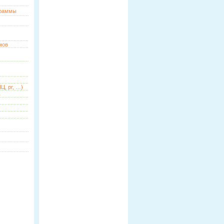
граммы
мов
Ц, pr, …)
ь