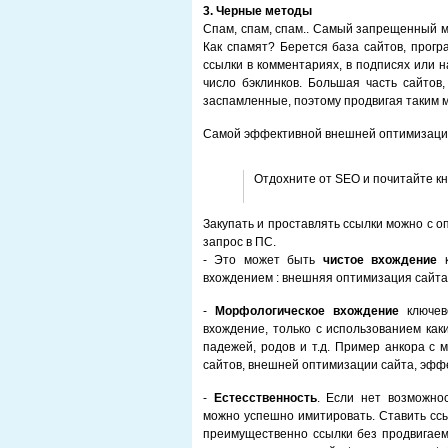
3. Черные методы
Спам, спам, спам.. Самый запрещенный ме
Как спамят? Берется база сайтов, прогр
ссылки в комментариях, в подписях или 
число бэклинков. Большая часть сайтов
заспамленные, поэтому продвигая таким 
Самой эффективной внешней оптимизацие
Отдохните от SEO и почитайте к
Закупать и проставлять ссылки можно с 
запрос в ПС.
- Это может быть
чистое вхождение
вхождением : внешняя оптимизация сайта
-
Морфологическое вхождение
ключево
вхождение, только с использованием как
падежей, родов и т.д. Пример анкора с
сайтов, внешней оптимизации сайта, эффе
-
Естесственность
. Если нет возможно
можно успешно имитировать. Ставить ссыл
преимущественно ссылки без продвигаемо