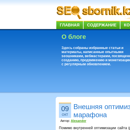
ГЛАВНАЯ
СОДЕРЖАНИЕ
КО
О блоге
Здесь собраны избранные статьи и
материалы, написанные опытными
seoшниками, вебмастерами, посвящен
созданию, продвижению и монетизации
с регулярным обновлением.
Внешняя оптимиз
09
марафона
ОКТ
Автор:
Alexander
Помимо внутренней оптимизации сайта (р