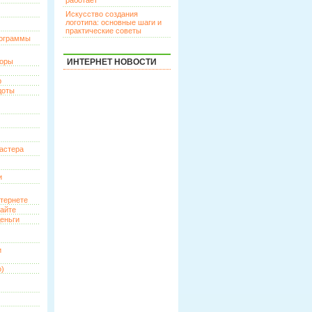
работает
Искусство создания
логотипа: основные шаги и
практические советы
рограммы
торы
ИНТЕРНЕТ НОВОСТИ
р
доты
астера
и
нтернете
сайте
еньги
и
о)