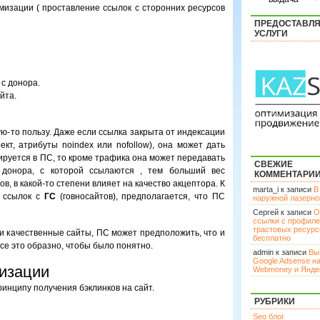
изации ( проставление ссылок с сторонних ресурсов
ПРЕДОСТАВЛ
УСЛУГИ
 с донора.
йта.
ую-то пользу. Даже если ссылка закрыта от индексации
ект, атрибуты noindex или nofollow), она может дать
ируется в ПС, то кроме трафика она может передавать
СВЕЖИЕ
а донора, с которой ссылаются , тем больший вес
КОММЕНТАРИ
в, в какой-то степени влияет на качество акцептора. К
marta_i к записи
В
0 ссылок с
ГС
(говносайтов), предполагается, что ПС
наружной лазерн
Сергей к записи
О
ссылки с профил
трастовых ресурс
и качественные сайты, ПС может предположить, что и
бесплатно
се это образно, чтобы было понятно.
admin к записи
Вы
Google Adsense н
изации
Webmoney и Янде
инципу получения бэклинков на сайт.
РУБРИКИ
Seo блог