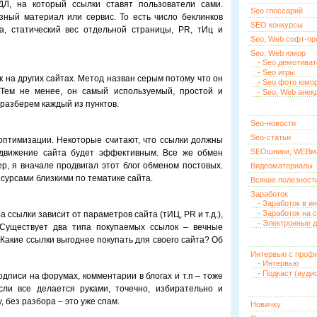
Л, на который ссылки ставят пользователи сами.
Seo глоссарий
ный материал или сервис. То есть число беклинков
SEO конкурсы
а, статический вес отдельной страницы, PR, тИц и
Seo, Web софт-п
Seo, Web юмор
- Seo демотива
- Seo игры
к на других сайтах. Метод назван серым потому что он
- Seo фото юмо
 Тем не менее, он самый используемый, простой и
- Seo, Web анек
разберем каждый из пунктов.
Seo-новости
Seo-статьи
птимизации. Некоторые считают, что ссылки должны
SEOшники, WEBм
одвижение сайта будет эффективным. Все же обмен
р, я вначале продвигал этот блог обменом постовых.
Видеоматериалы
сурсами близкими по тематике сайта.
Всякие полезност
Заработок
- Заработок в и
- Заработок на 
 ссылки зависит от параметров сайта (тИЦ, PR и т.д.),
- Электронные д
 Существует два типа покупаемых ссылок – вечные
 Какие ссылки выгоднее покупать для своего сайта? Об
Интервью с проф
- Интервью
- Подкаст (ауди
подписи на форумах, комментарии в блогах и т.п – тоже
ли все делается руками, точечно, избирательно и
, без разбора – это уже спам.
Новичку