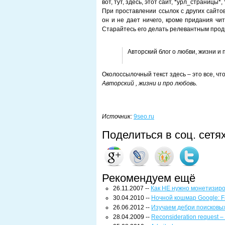
вот, тут, здесь, этот сайт, *урл_страницы*
При проставлении ссылок с других сайто
он и не дает ничего, кроме придания чи
Старайтесь его делать релевантным прод
Авторский блог о любви, жизни и 
Околоссылочный текст здесь – это все, чт
Авторский , жизни и про любовь.
Источник:
9seo.ru
Поделиться в соц. сетя
Рекомендуем ещё
26.11.2007 --
Как НЕ нужно монетизиро
30.04.2010 --
Ночной кошмар Google: F
26.06.2012 --
Изучаем дебри поисковы
28.04.2009 --
Reconsideration request –