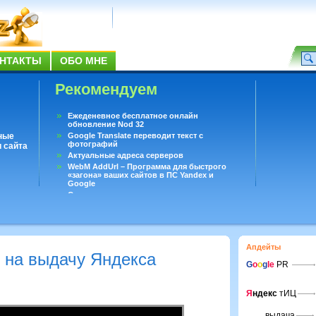
НТАКТЫ
ОБО МНЕ
Рекомендуем
Ежеденевное бесплатное онлайн
обновление Nod 32
ные
Google Translate переводит текст с
фотографий
 сайта
Актуальные адреса серверов
WebM AddUrl – Программа для быстрого
«загона» ваших сайтов в ПС Yandex и
Google
Существует вопросы, на которые не может
ответить даже Google
Переводчик Google для Android
Апдейты
ь на выдачу Яндекса
G
o
o
g
le
PR
Я
ндекс
тИЦ
выдача