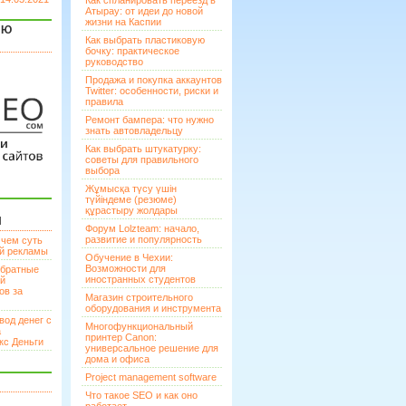
Как спланировать переезд в
Атырау: от идеи до новой
жизни на Каспии
ЯЮ
Как выбрать пластиковую
бочку: практическое
руководство
Продажа и покупка аккаунтов
Twitter: особенности, риски и
правила
Ремонт бампера: что нужно
знать автовладельцу
Как выбрать штукатурку:
советы для правильного
выбора
Жұмысқа түсу үшін
түйіндеме (резюме)
құрастыру жолдары
И
Форум Lolzteam: начало,
развитие и популярность
 чем суть
ой рекламы
Обучение в Чехии:
Возможности для
братные
иностранных студентов
ей
ов за
Магазин строительного
оборудования и инструмента
вод денег с
Многофункциональный
а
принтер Canon:
кс Деньги
универсальное решение для
дома и офиса
Project management software
Что такое SEO и как оно