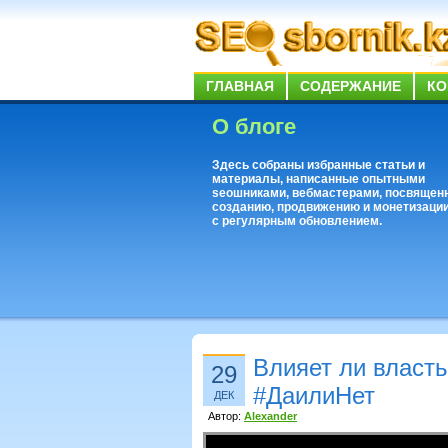
ГЛАВНАЯ
СОДЕРЖАНИЕ
КО
О блоге
Здесь собраны избранные статьи и
материалы, написанные опытными
seoшниками, вебмастерами, посвящен
созданию, продвижению и монетизации
с регулярным обновлением.
Влияет ли власт
29
#ДаилиНет
ДЕК
Автор:
Alexander