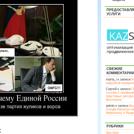
ПРЕДОСТАВЛ
УСЛУГИ
СВЕЖИЕ
КОММЕНТАРИ
marta_i к записи
В
наружной лазерн
Сергей к записи
О
ссылки с профил
трастовых ресурс
бесплатно
admin к записи
Вы
Google Adsense н
Webmoney и Янде
РУБРИКИ
х
Seo блог