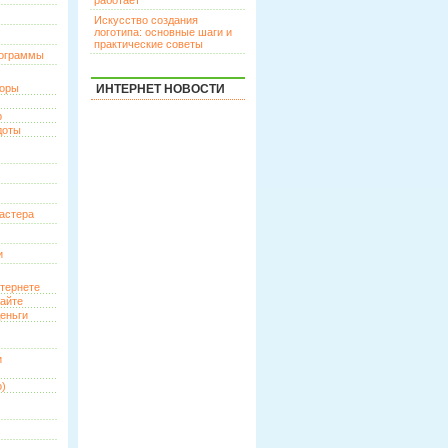
работает
Искусство создания
логотипа: основные шаги и
практические советы
рограммы
торы
ИНТЕРНЕТ НОВОСТИ
р
доты
астера
и
нтернете
сайте
еньги
и
о)