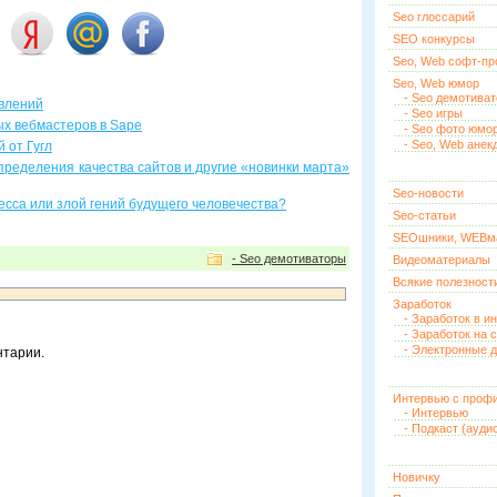
Seo глоссарий
SEO конкурсы
Seo, Web софт-п
Seo, Web юмор
- Seo демотива
авлений
- Seo игры
х вебмастеров в Sape
- Seo фото юмо
- Seo, Web анек
 от Гугл
ределения качества сайтов и другие «новинки марта»
Seo-новости
ресса или злой гений будущего человечества?
Seo-статьи
SEOшники, WEBм
- Seo демотиваторы
Видеоматериалы
Всякие полезност
Заработок
- Заработок в и
- Заработок на 
- Электронные д
нтарии.
Интервью с проф
- Интервью
- Подкаст (ауди
Новичку