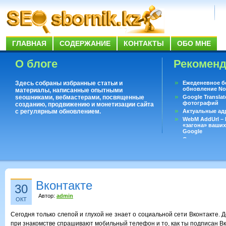
ГЛАВНАЯ
СОДЕРЖАНИЕ
КОНТАКТЫ
ОБО МНЕ
О блоге
Рекомен
Здесь собраны избранные статьи и
Ежеденевное б
обновление No
материалы, написанные опытными
seoшниками, вебмастерами, посвященные
Google Translat
фотографий
созданию, продвижению и монетизации сайта
с регулярным обновлением.
Актуальные ад
WebM AddUrl –
«загона» ваших
Google
Существует воп
ответить даже 
Переводчик Goo
Вконтакте
30
Автор:
admin
ОКТ
Сегодня только слепой и глухой не знает о социальной сети Вконтакте. Д
при знакомстве спрашивают мобильный телефон и то, как ты подписан Вк