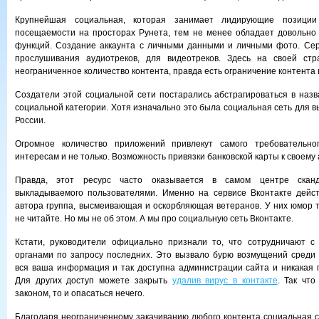
Крупнейшая социальная, которая занимает лидирующие позици
посещаемости на просторах Рунета, тем не менее обладает довольно
функций. Создание аккаунта с личными данными и личными фото. Сер
прослушивания аудиотреков, для видеотреков. Здесь на своей ст
неограниченное количество контента, правда есть ограничение контента 
Создатели этой социальной сети постарались абстрагироваться в наз
социальной категории. Хотя изначально это была социальная сеть для в
России.
Огромное количество приложений привлекут самого требовательно
интересам и не только. Возможность привязки банковской карты к своему 
Правда, этот ресурс часто оказывается в самом центре сканд
выкладываемого пользователями. Именно на сервисе Вконтакте дейст
автора группа, высмеивающая и оскорбляющая ветеранов. У них юмор та
не читайте. Но мы не об этом. А мы про социальную сеть Вконтакте.
Кстати, руководители официально признали то, что сотрудничают с
органами по запросу последних. Это вызвало бурю возмущений среди 
вся ваша информация и так доступна администрации сайта и никакая п
Для других доступ можете закрыть
удалив вирус в контакте
. Так чт
законом, то и опасаться нечего.
Благодаря неограниченному закачиванию любого контента социальная с