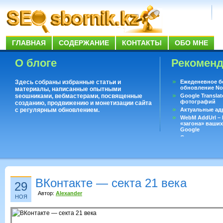
ГЛАВНАЯ
СОДЕРЖАНИЕ
КОНТАКТЫ
ОБО МНЕ
О блоге
Рекомен
Здесь собраны избранные статьи и
Ежеденевное б
обновление No
материалы, написанные опытными
seoшниками, вебмастерами, посвященные
Google Translat
фотографий
созданию, продвижению и монетизации сайта
с регулярным обновлением.
Актуальные ад
WebM AddUrl –
«загона» ваших
Google
Существует воп
ответить даже 
Переводчик Goo
ВКонтакте — секта 21 века
29
Автор:
Alexander
НОЯ