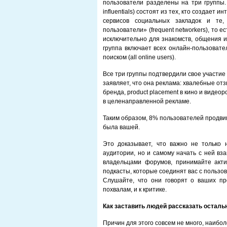
пользователи разделены на три группы
influentials) состоят из тех, кто создает 
сервисов социальных закладок и те,
пользователи» (frequent networkers), то
исключительно для знакомств, общения 
группа включает всех онлайн-пользовател
поиском (all online users).
Все три группы подтвердили свое участие 
заявляет, что она реклама: хвалебные от
бренда, product placement в кино и виде
в целенаправленной рекламе.
Таким образом, 8% пользователей продвиг
была вашей.
Это доказывает, что важно не только 
аудитории, но и самому начать с ней вз
владельцами форумов, принимайте акти
подкасты, которые соединят вас с пользо
Слушайте, что они говорят о ваших про
похвалам, и к критике.
Как заставить людей рассказать остал
Причин для этого совсем не много, наибо