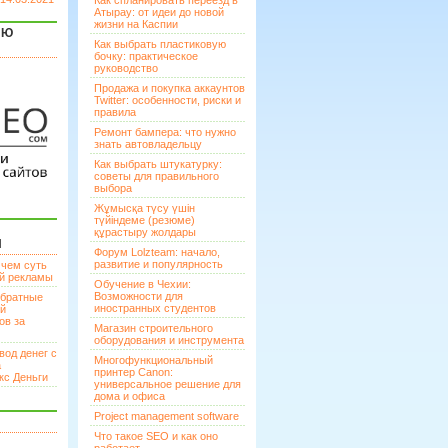
Как спланировать переезд в
Атырау: от идеи до новой
жизни на Каспии
ЯЮ
Как выбрать пластиковую
бочку: практическое
руководство
Продажа и покупка аккаунтов
Twitter: особенности, риски и
правила
Ремонт бампера: что нужно
знать автовладельцу
Как выбрать штукатурку:
советы для правильного
выбора
Жұмысқа түсу үшін
түйіндеме (резюме)
құрастыру жолдары
И
Форум Lolzteam: начало,
развитие и популярность
 чем суть
ой рекламы
Обучение в Чехии:
Возможности для
братные
иностранных студентов
ей
ов за
Магазин строительного
оборудования и инструмента
вод денег с
Многофункциональный
а
принтер Canon:
кс Деньги
универсальное решение для
дома и офиса
Project management software
Что такое SEO и как оно