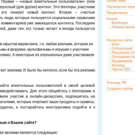
Палим темы
. Первая – «новые влиятельные пользователи» (new
интересный (для других) контент. Это блоггеры, участники
Партнерские про
 кто генерит новый контент. Вторая – «частые
Продвижение
 есть люди, которые пользуются социальными сервисами
Разное
- Коллекции
и комментариев уже имеющегося контента. Последняя
- Новинки филь
ей, даже тех, кто только читает и иногда пользуется
Раскрутка сайта
в скрытом маркетинге, т.е. любая реклама, которая не
- Бэки
- Оптимизация
зывы в форумах, мультфильмы и игрушки с участием
- Показатели (тИ
ороликах. А некоторые из опрошенных даже участвовали
- Посещаемост
- Продвижение
- Фильтры
- Чёрное SEO
ает рекламу. И было бы неплохо, если бы эта реклама
Реклама, PR
найти влиятельных пользователей в своей целевой
Создание сайтов
аимодействовать. Для этого общайтесь с блоггерами и
вное участие в онлайн-дискуссиях, подпишитесь на
вателями, которые покупают ваши продукты и сервисы.
дуктах, и постарайтесь конструктивно подойти и к
ьным о Вашем сайте?
лее вескими являются следующие: