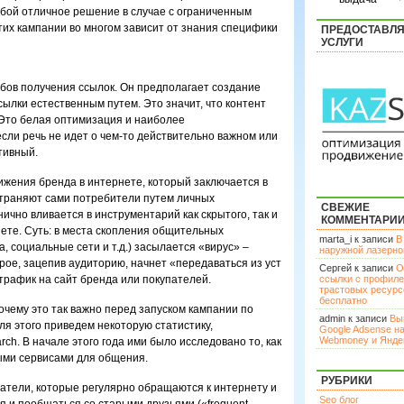
бой отличное решение в случае с ограниченным
тих кампании во многом зависит от знания специфики
ПРЕДОСТАВЛ
УСЛУГИ
обов получения ссылок. Он предполагает создание
сылки естественным путем. Это значит, что контент
 Это белая оптимизация и наиболее
сли речь не идет о чем-то действительно важном или
тивный.
ижения бренда в интернете, который заключается в
траняют сами потребители путем личных
СВЕЖИЕ
ично вливается в инструментарий как скрытого, так и
КОММЕНТАРИ
нете. Суть: в места скопления общительных
marta_i к записи
В
, социальные сети и т.д.) засылается «вирус» –
наружной лазерн
рое, зацепив аудиторию, начнет «передаваться из уст
Сергей к записи
О
 трафик на сайт бренда или покупателей.
ссылки с профил
трастовых ресурс
бесплатно
очему это так важно перед запуском кампании по
admin к записи
Вы
ля этого приведем некоторую статистику,
Google Adsense н
Webmoney и Янде
ch. В начале этого года ими было исследовано то, как
ыми сервисами для общения.
РУБРИКИ
атели, которые регулярно обращаются к интернету и
Seo блог