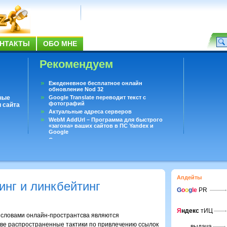
НТАКТЫ
ОБО МНЕ
Рекомендуем
Ежеденевное бесплатное онлайн
обновление Nod 32
ные
Google Translate переводит текст с
фотографий
 сайта
Актуальные адреса серверов
WebM AddUrl – Программа для быстрого
«загона» ваших сайтов в ПС Yandex и
Google
Существует вопросы, на которые не может
ответить даже Google
Переводчик Google для Android
Апдейты
инг и линкбейтинг
G
o
o
g
le
PR
Я
ндекс
тИЦ
словами онлайн-пространтсва являются
Две распространенные тактики по привлечению ссылок
выдача