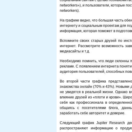
социальным сайтам с целью познакомиться
networkers»), и пользователи, которые по
networkers).
На графике видно, что большая часть обе
интернету и социальным проектам для по
информация, которая поможет в подготов
Вспомните своих старых друзей по инсти
интернет. Рассмотрите возможность зав
медиасайты и т.д.
Необходимо помнить, что люди склонны п
рекламе. С появлением интернета поняти
аудитория пользователей, способных повл
Во второй части графика представлено
знакомства онлайн (70% и 43%). Новыми д
не увидятся в реальной жизни. Однако в
влияние друзей из «плоти и крови». Шир
себя как профессионала в определенной
общаясь с посетителями блога, данн
заработать себе авторитет и доверие.
Следующий график Jupiter Research де
распространяют информацию о продук