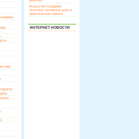
работает
Искусство создания
логотипа: основные шаги и
практические советы
рограммы
торы
ИНТЕРНЕТ НОВОСТИ
р
доты
астера
и
нтернете
сайте
еньги
и
о)