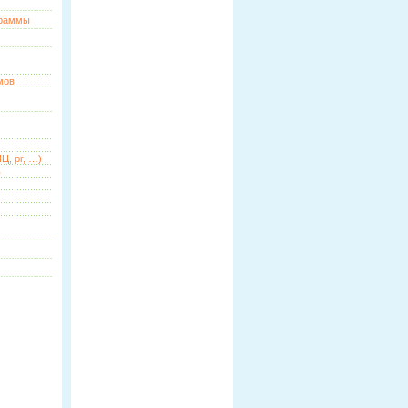
граммы
мов
Ц, pr, …)
ь