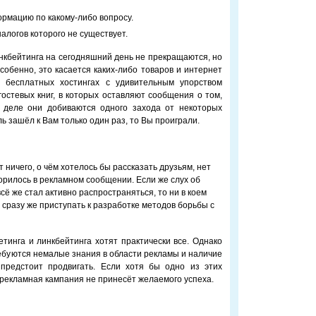
рмацию по какому-либо вопросу.
алогов которого не существует.
инкбейтинга на сегодняшний день не прекращаются, но
собенно, это касается каких-либо товаров и интернет
а бесплатных хостингах с удивительным упорством
остевых книг, в которых оставляют сообщения о том,
 деле они добиваются одного захода от некоторых
ль зашёл к Вам только один раз, то Вы проиграли.
т ничего, о чём хотелось бы рассказать друзьям, нет
ворилось в рекламном сообщении. Если же слух об
ё же стал активно распространяться, то ни в коем
 сразу же приступать к разработке методов борьбы с
етинга и линкбейтинга хотят практически все. Однако
ребуются немалые знания в области рекламы и наличие
й предстоит продвигать. Если хотя бы одно из этих
, рекламная кампания не принесёт желаемого успеха.