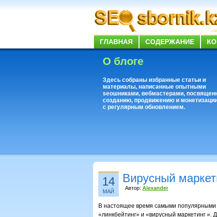
ГЛАВНАЯ
СОДЕРЖАНИЕ
КО
О блоге
Здесь собраны избранные статьи и
материалы, написанные опытными
seoшниками, вебмастерами, посвящен
созданию, продвижению и монетизации
с регулярным обновлением.
Вирусный маркет
14
Автор:
Alexander
МАЙ
В настоящее время самыми популярными 
«линкбейтинг» и «вирусный маркетинг ». 