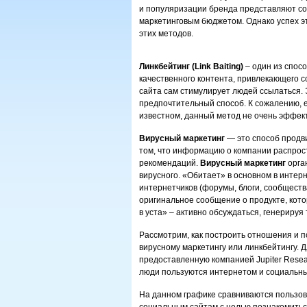
и популяризации бренда представляют со
маркетинговым бюджетом. Однако успех э
этих методов.
Линкбейтинг (Link Baiting)
– один из спос
качественного контента, привлекающего с
сайта сам стимулирует людей ссылаться.
предпочтительный способ. К сожалению, е
известном, данный метод не очень эффек
Вирусный маркетинг
— это способ продв
том, что информацию о компании распрос
рекомендаций.
Вирусный маркетинг
орган
вирусного. «Обитает» в основном в интер
интернетчиков (форумы, блоги, сообщества
оригинальное сообщение о продукте, кото
в уста» – активно обсуждаться, генерируя
Рассмотрим, как построить отношения и п
вирусному маркетингу или линкбейтингу. Д
предоставленную компанией Jupiter Resear
люди пользуются интернетом и социальн
На данном графике сравниваются пользов