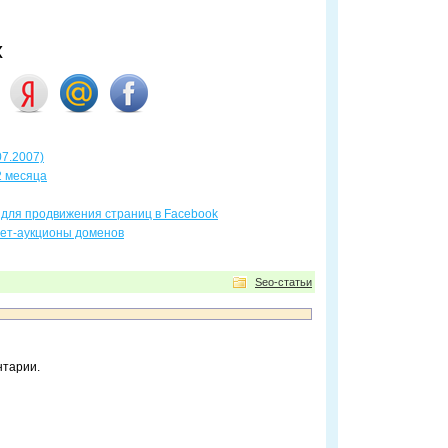
х
07.2007)
2 месяца
для продвижения страниц в Facebook
ет-аукционы доменов
Seo-статьи
нтарии.