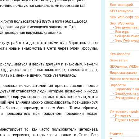
 и пообщаться со старыми друзьями («frequent
Seo глоссарий
стоянно пользуются социальными проектами (all
SEO конкурсы
Seo, Web софт-п
их групп пользователей (89% и 63%) обращаются
Seo, Web юмор
ддержания уже имеющихся знакомств. Это
- Seo демотива
- Seo игры
ке проведения вирусных кампаний.
- Seo фото юмо
- Seo, Web анек
туту, работе и др., с которыми вы общаетесь через
ести новые знакомства в Сети через блоги, форумы,
Seo-новости
Seo-статьи
рислушиваться и верить друзьям и знакомым, нежели
SEOшники, WEBм
е «друзья» стало значительно шире, а следовательно,
Видеоматериалы
иять на мнение других, тоже увеличилась.
Всякие полезност
Заработок
, сколько пользователей интернета заводят новые
- Заработок в и
рузьями становятся люди, которые, возможно, никогда
- Заработок на 
лияние виртуальных знакомых столь же сильно, что и
- Электронные д
окий круг влияния можно сформировать, позиционируя
 области, например, в своем блоге. Таким образом,
Интервью с проф
ый пользователь при грамотном поведении может
- Интервью
- Подкаст (ауди
монстрирует то, как часто пользователи интернета
Новичку
тах и сервисах, которые они нашли в Сети. Все