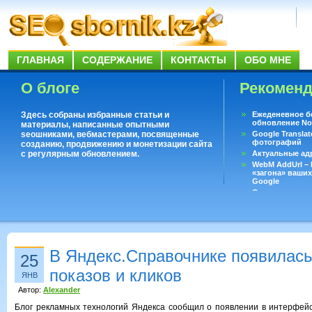
ГЛАВНАЯ
СОДЕРЖАНИЕ
КОНТАКТЫ
ОБО МНЕ
О блоге
Рекомен
Здесь собраны избранные статьи и
Ежеденевное б
обновление No
материалы, написанные опытными
seoшниками, вебмастерами, посвященные
Google Translat
фотографий
созданию, продвижению и монетизации сайта
с регулярным обновлением.
Актуальные ад
WebM AddUrl –
«загона» ваших
Google
Существует воп
ответить даже 
Переводчик Goo
В Яндекс.Справочнике появилась
25
показов и кликов
ЯНВ
Автор:
Alexander
Блог рекламных технологий Яндекса сообщил о появлении в интерфей