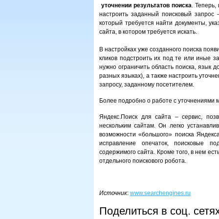
уточнении результатов поиска
. Теперь,
настроить заданный поисковый запрос 
который требуется найти документы, ук
сайта, в котором требуется искать.
В настройках уже созданного поиска появи
кликов подстроить их под те или иные з
нужно ограничить область поиска, язык до
разных языках), а также настроить уточн
запросу, заданному посетителем.
Более подробно о работе с уточнениями м
Яндекс.Поиск для сайта – сервис, поз
нескольким сайтам. Он легко устанавли
возможности «большого» поиска Яндекса:
исправление опечаток, поисковые по
содержимого сайта. Кроме того, в нем ес
отдельного поискового робота.
Источник
:
www.searchengines.ru
Поделиться в соц. сетя