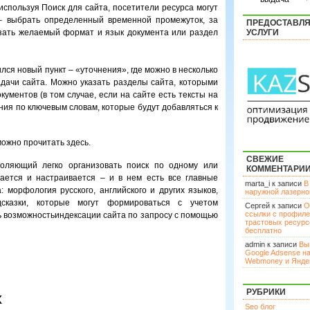
 используя Поиск для сайта, посетители ресурса могут
– выбрать определенный временной промежуток, за
ПРЕДОСТАВЛ
азать желаемый формат и язык документа или раздел
УСЛУГИ
лся новый пункт – «уточнения», где можно в несколько
адачи сайта. Можно указать разделы сайта, которыми
кументов (в том случае, если на сайте есть тексты на
ения по ключевым словам, которые будут добавляться к
ожно прочитать здесь.
СВЕЖИЕ
воляющий легко организовать поиск по одному или
КОММЕНТАРИ
вается и настраивается – и в нем есть все главные
marta_i к записи
В
 морфология русского, английского и других языков,
наружной лазерн
дсказки, которые могут формироваться с учетом
Сергей к записи
О
ссылки с профил
ть возможностьиндексации сайта по запросу с помощью
трастовых ресурс
бесплатно
admin к записи
Вы
Google Adsense н
Webmoney и Янде
РУБРИКИ
х
Seo блог