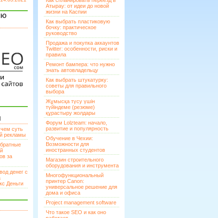
Как спланировать переезд в
Атырау: от идеи до новой
жизни на Каспии
ЯЮ
Как выбрать пластиковую
бочку: практическое
руководство
Продажа и покупка аккаунтов
Twitter: особенности, риски и
правила
Ремонт бампера: что нужно
знать автовладельцу
Как выбрать штукатурку:
советы для правильного
выбора
Жұмысқа түсу үшін
түйіндеме (резюме)
құрастыру жолдары
И
Форум Lolzteam: начало,
развитие и популярность
 чем суть
ой рекламы
Обучение в Чехии:
Возможности для
братные
иностранных студентов
ей
ов за
Магазин строительного
оборудования и инструмента
вод денег с
Многофункциональный
а
принтер Canon:
кс Деньги
универсальное решение для
дома и офиса
Project management software
Что такое SEO и как оно