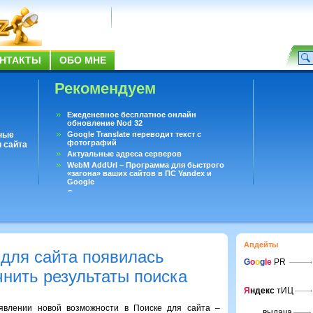
НТАКТЫ
ОБО МНЕ
Рекомендуем
Ежеденевное бесплатное онлайн
обновление Nod 32
ные
Google Translate переводит текст с
фотографий
 сайта
Актуальные адреса серверов
WebM AddUrl – Программа для быстрого
«загона» ваших сайтов в ПС Yandex и
Google
Существует вопросы, на которые не может
ответить даже Google
Переводчик Google для Android
Апдейты
 для сайта появилась
G
o
o
g
le
PR
нить результаты поиска
Я
ндекс
тИЦ
явлении новой возможности в Поиске для сайта –
выдача