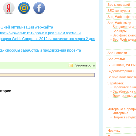
Seo глоссарий
SEO конкурсы
Seo, Web софт-п
Seo, Web юмор
- Seo демотива
ешней оптимизации web-сайта
- Seo игры
вать биржевые котировки в реальном времени
- Seo фото юмо
рацию Webit Congress 2012 заканчивается через 2 дня
- Seo, Web анек
ак способы заработка и продвижения проекта
Seo-новости
Seo-статьи
SEOшники, WEBм
Seo-новости
Видеоматериалы
Всякие полезност
Заработок
- Заработок в и
нтарии.
- Заработок на 
- Электронные д
Интервью с проф
- Интервью
- Подкаст (ауди
Новичку