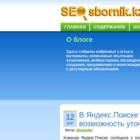
ГЛАВНАЯ
СОДЕРЖАНИЕ
КО
О блоге
Здесь собраны избранные статьи и
материалы, написанные опытными
seoшниками, вебмастерами, посвящен
созданию, продвижению и монетизации
с регулярным обновлением.
В Яндекс.Поиске
12
возможность уточ
АПР
Автор:
Alexander
Команда Яндекс.Поиска сообщила о по