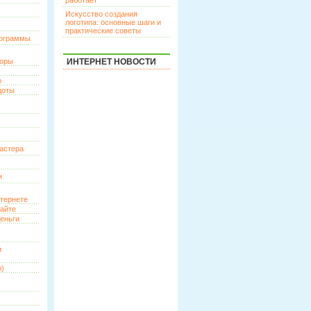
работает
Искусство создания
логотипа: основные шаги и
практические советы
рограммы
торы
ИНТЕРНЕТ НОВОСТИ
р
доты
астера
и
нтернете
сайте
еньги
и
о)