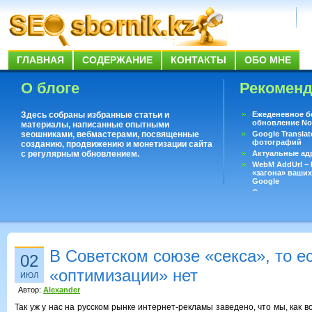
ГЛАВНАЯ
СОДЕРЖАНИЕ
КОНТАКТЫ
ОБО МНЕ
О блоге
Рекомен
Здесь собраны избранные статьи и
Ежеденевное б
обновление No
материалы, написанные опытными
seoшниками, вебмастерами, посвященные
Google Translat
фотографий
созданию, продвижению и монетизации сайта
с регулярным обновлением.
Актуальные ад
WebM AddUrl –
«загона» ваших
Google
Существует воп
ответить даже 
Переводчик Goo
В Советском союзе «секса», то е
02
«оптимизации» нет
ИЮЛ
Автор:
Alexander
Так уж у нас на русском рынке интернет-рекламы заведено, что мы, как во