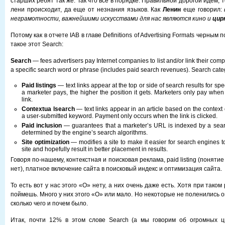
старших ребят так же. Так что все в порядке. Правильной дорогой идем, 
лени происходит, да еще от незнания языков. Как
Ленин
еще говорил:
неграмотности, важнейшими искусствами для нас являются кино и
цир
Потому как в отчете IAB в главе Definitions of Advertising Formats черным
такое этот Search:
Search
— fees advertisers pay Internet companies to list and/or link their co
a specific search word or phrase (includes paid search revenues). Search cate
Paid listings
— text links appear at the top or side of search results for sp
a marketer pays, the higher the position it gets. Marketers only pay when 
link.
Contextua lsearch
— text links appear in an article based on the context o
a user-submitted keyword. Payment only occurs when the link is clicked.
Paid inclusion
— guarantees that a marketer’s URL is indexed by a searc
determined by the engine’s search algorithms.
Site optimization
— modifies a site to make it easier for search engines t
site and hopefully result in better placement in results.
Говоря по-нашему, контекстная и поисковая реклама, paid listing (понятие 
нет), платное включение сайта в поисковый индекс и оптимизация сайта.
То есть вот у нас этого «О» нету, а них очень даже есть. Хотя при таком
поймешь. Много у них этого «О» или мало. Но некоторые не поленились о
сколько чего и почем было.
Итак, почти 12% в этом слове Search (а мы говорим об огромных 