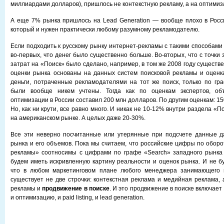
миллиардами долларов), пришлось не контекстную рекламу, а на оптимиз
А еще 7% рынка пришлось на Lead Generation — вообще плохо в Росси
который и нужен практически любому разумному рекламодателю.
Если подходить к русскому рынку интернет-рекламы с такими способами 
во-первых, что денег было существенно больше. Во-вторых, что с точки
затрат на «Поиск» было сделано, например, в том же 2008 году существ
оценки рынка основаны на данных систем поисковой рекламы и оценках
деньги, потраченные рекламодателями на тот же поиск, только по г
были вообще никем учтены. Тогда как по оценкам экспертов, об
оптимизации в России составил 200 млн долларов. По другим оценкам: 1
Но, как ни крути, все равно много. И никак не 10-12% внутри раздела «П
на американском рынке. А целых даже 20-30%.
Все эти неверно посчитанные или утерянные при подсчете данные д
рынка и его объемов. Пока мы считаем, что российские цифры по оборо
рекламы» соотносимы с цифрами по графе «Search» западного рынка
будем иметь искривленную картину реальности и оценок рынка. И не бу
что в любом маркетинговом плане любого менеджера занимающего и
существует не две строчки: контекстная реклама и медийная реклама, 
рекламы и
продвижение в поиске
. И это продвижение в поиске включает
и оптимизацию, и paid listing, и lead generation.