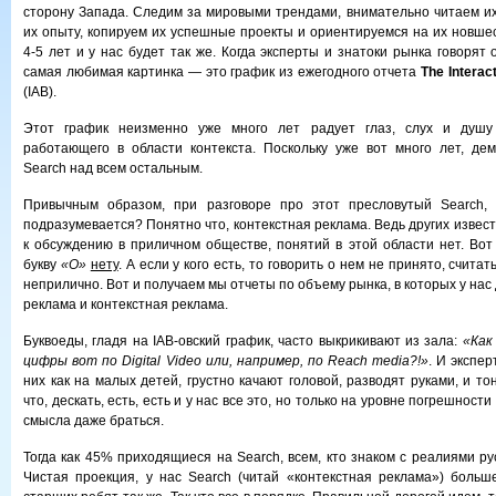
сторону Запада. Следим за мировыми трендами, внимательно читаем их
их опыту, копируем их успешные проекты и ориентируемся на их новшес
4-5 лет и у нас будет так же. Когда эксперты и знатоки рынка говорят 
самая любимая картинка — это график из ежегодного отчета
The Interac
(IAB).
Этот график неизменно уже много лет радует глаз, слух и душу 
работающего в области контекста. Поскольку уже вот много лет, де
Search над всем остальным.
Привычным образом, при разговоре про этот пресловутый Search,
подразумевается? Понятно что, контекстная реклама. Ведь других изве
к обсуждению в приличном обществе, понятий в этой области нет. Вот 
букву
«О»
нету
. А если у кого есть, то говорить о нем не принято, считат
неприлично. Вот и получаем мы отчеты по объему рынка, в которых у нас
реклама и контекстная реклама.
Буквоеды, гладя на IAB-овский график, часто выкрикивают из зала:
«Как
цифры вот по Digital Video или, например, по Reach media?!»
. И экспер
них как на малых детей, грустно качают головой, разводят руками, и т
что, дескать, есть, есть и у нас все это, но только на уровне погрешности
смысла даже браться.
Тогда как 45% приходящиеся на Search, всем, кто знаком с реалиями ру
Чистая проекция, у нас Search (читай «контекстная реклама») боль