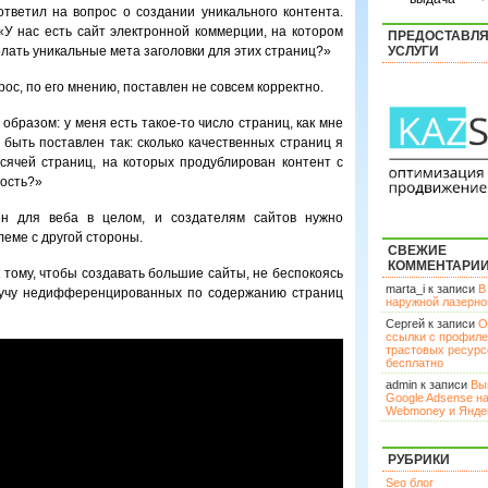
 ответил на вопрос о создании уникального контента.
 «У нас есть сайт электронной коммерции, на котором
ПРЕДОСТАВЛ
елать уникальные мета заголовки для этих страниц?»
УСЛУГИ
рос, по его мнению, поставлен не совсем корректно.
образом: у меня есть такое-то число страниц, как мне
быть поставлен так: сколько качественных страниц я
ысячей страниц, на которых продублирован контент с
ность?»
ден для веба в целом, и создателям сайтов нужно
леме с другой стороны.
СВЕЖИЕ
КОММЕНТАРИ
к тому, чтобы создавать большие сайты, не беспокоясь
marta_i к записи
В
 кучу недифференцированных по содержанию страниц
наружной лазерн
Сергей к записи
О
ссылки с профил
трастовых ресурс
бесплатно
admin к записи
Вы
Google Adsense н
Webmoney и Янде
РУБРИКИ
Seo блог