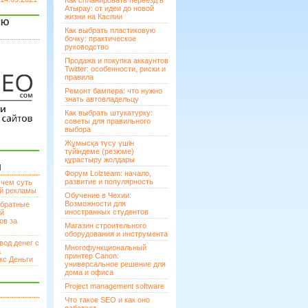
Как спланировать переезд в
Атырау: от идеи до новой
жизни на Каспии
ЯЮ
Как выбрать пластиковую
бочку: практическое
руководство
Продажа и покупка аккаунтов
Twitter: особенности, риски и
правила
Ремонт бампера: что нужно
знать автовладельцу
Как выбрать штукатурку:
советы для правильного
выбора
Жұмысқа түсу үшін
түйіндеме (резюме)
құрастыру жолдары
И
Форум Lolzteam: начало,
развитие и популярность
 чем суть
ой рекламы
Обучение в Чехии:
Возможности для
братные
иностранных студентов
ей
ов за
Магазин строительного
оборудования и инструмента
вод денег с
Многофункциональный
а
принтер Canon:
кс Деньги
универсальное решение для
дома и офиса
Project management software
Что такое SEO и как оно