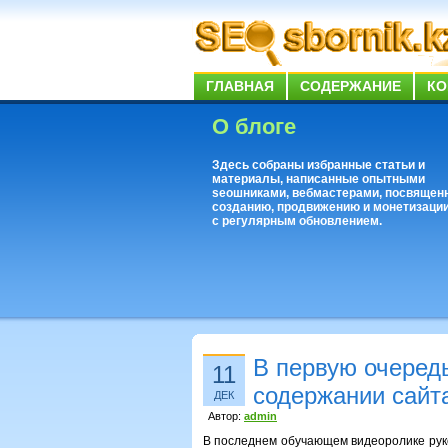
ГЛАВНАЯ
СОДЕРЖАНИЕ
КО
О блоге
Здесь собраны избранные статьи и
материалы, написанные опытными
seoшниками, вебмастерами, посвящен
созданию, продвижению и монетизации
с регулярным обновлением.
В первую очередь
11
содержании сайт
ДЕК
Автор:
admin
В последнем обучающем видеоролике руко