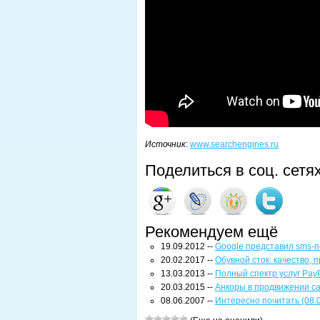
Источник
:
www.searchengines.ru
Поделиться в соц. сетя
Рекомендуем ещё
19.09.2012 --
Google представил sms-п
20.02.2017 --
Обувной сток: качество,
13.03.2013 --
Полный спектр услуг Pay
20.03.2015 --
Анкоры в продвижении с
08.06.2007 --
Интересно почитать (08.