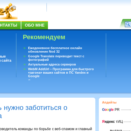
НТАКТЫ
ОБО МНЕ
Рекомендуем
Ежеденевное бесплатное онлайн
обновление Nod 32
ные
Google Translate переводит текст с
фотографий
 сайта
Актуальные адреса серверов
WebM AddUrl – Программа для быстрого
«загона» ваших сайтов в ПС Yandex и
Google
Существует вопросы, на которые не может
ответить даже Google
Переводчик Google для Android
Апдейты
 нужно заботиться о
G
o
o
g
le
PR
а
Я
ндекс
тИЦ
водитель команды по борьбе с веб-спамом и главный
выдача