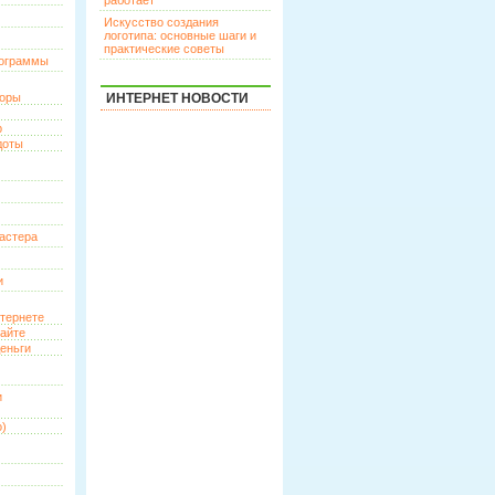
работает
Искусство создания
логотипа: основные шаги и
практические советы
рограммы
торы
ИНТЕРНЕТ НОВОСТИ
р
доты
астера
и
нтернете
сайте
еньги
и
о)