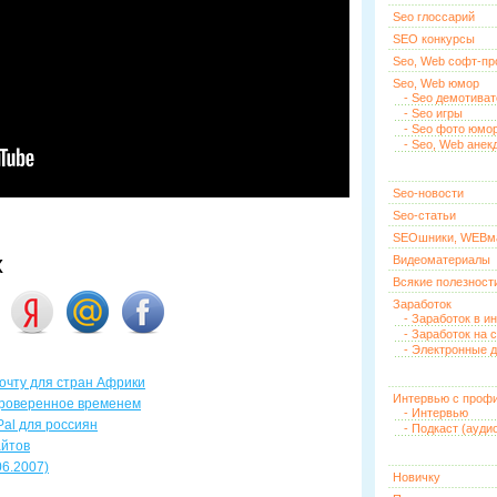
Seo глоссарий
SEO конкурсы
Seo, Web софт-п
Seo, Web юмор
- Seo демотива
- Seo игры
- Seo фото юмо
- Seo, Web анек
Seo-новости
Seo-статьи
SEOшники, WEBм
х
Видеоматериалы
Всякие полезност
Заработок
- Заработок в и
- Заработок на 
- Электронные д
очту для стран Африки
Интервью с проф
 проверенное временем
- Интервью
Pal для россиян
- Подкаст (ауди
айтов
06.2007)
Новичку